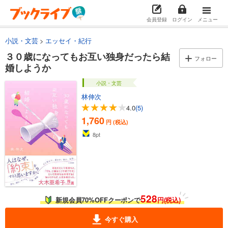
会員登録
ログイン
メニュー
小説・文芸
エッセイ・紀行
３０歳になってもお互い独身だったら結
フォロー
婚しようか
小説・文芸
林伸次
4.0
(5)
1,760
円 (税込)
8
pt
528
新規会員70%OFFクーポンで
円(税込)
今すぐ購入