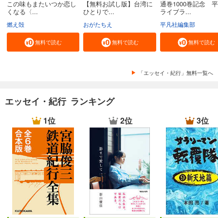
この味もまたいつか恋し
【無料お試し版】台湾に
通巻1000巻記念 
くなる〈...
ひとりで...
ライブラ...
燃え殻
おがたちえ
平凡社編集部
無料で読む
無料で読む
無料で読む
「エッセイ・紀行」無料一覧へ
エッセイ・紀行 ランキング
1位
2位
3位