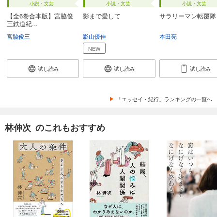
小説・文芸
小説・文芸
小説・文芸
【全6巻合本版】宮脇俊
影まで愛して
サラリーマン転覆隊
三鉄道紀...
宮脇俊三
影山優佳
本田亮
NEW
試し読み
試し読み
試し読み
「エッセイ・紀行」ランキングの一覧へ
林伸次 のこれもおすすめ