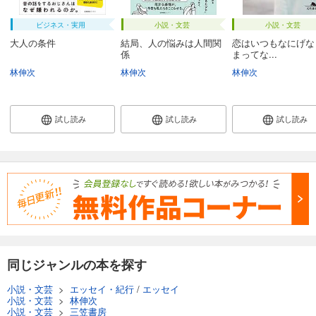
ビジネス・実用
小説・文芸
小説・文芸
大人の条件
結局、人の悩みは人間関
恋はいつもなにげな
係
まってな...
林伸次
林伸次
林伸次
試し読み
試し読み
試し読み
同じジャンルの本を探す
小説・文芸
>
エッセイ・紀行
/
エッセイ
小説・文芸
>
林伸次
小説・文芸
>
三笠書房