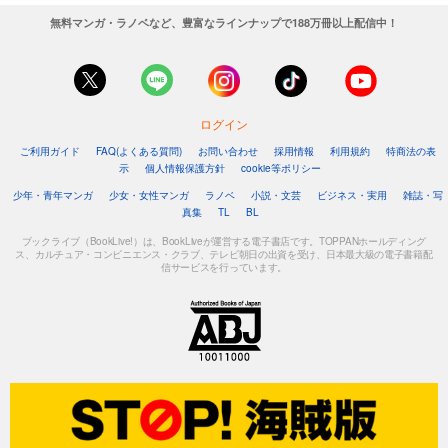
無料マンガ・ラノベなど、豊富なラインナップで188万冊以上配信中！
ログイン
ご利用ガイド
FAQ(よくある質問)
お問い合わせ
採用情報
利用規約
特商法の表
示
個人情報保護方針
cookie等ポリシー
少年・青年マンガ
少女・女性マンガ
ラノベ
小説・文芸
ビジネス・実用
雑誌・写
真集
TL
BL
ブックライブ（BookLive!）は、BookLiveが運営する電子書店です。TOPPANホールディング
ス、カルチュア・コンビニエンス・クラブ、テレビ朝日の出資を受け、日本最大級の電子書籍配
信サービスを行っています。