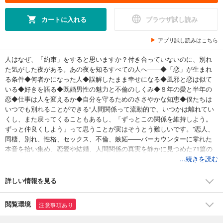
カートに入れる
ブラウザ試し読み
アプリ試し読みはこちら
人はなぜ、「約束」をすると思いますか？付き合っていないのに、別れ
た気がした夜がある。あの夜を知るすべての人へ――◆「恋」が生まれ
る条件◆何者かになった人◆誤解したまま幸せになる◆風邪と恋は似て
いる◆好きを語る◆既婚男性の魅力と不倫のしくみ◆８年の愛と半年の
恋◆仕事は人を変えるか◆自分を守るためのささやかな知恵◆僕たちは
いつでも別れることができる“人間関係って流動的で、いつかは離れてい
くし、また戻ってくることもあるし、「ずっとこの関係を維持しよう。
ずっと仲良くしよう」って思うことが実はそうとう難しいです。”恋人、
同棲、別れ、性格、セックス、不倫、嫉妬――バーカウンターに零れた
本音を拾い集め、恋愛や結婚、人間関係の真実を静かに見つめた71篇の
エッセイ。
...続きを読む
詳しい情報を見る
閲覧環境
注意事項あり