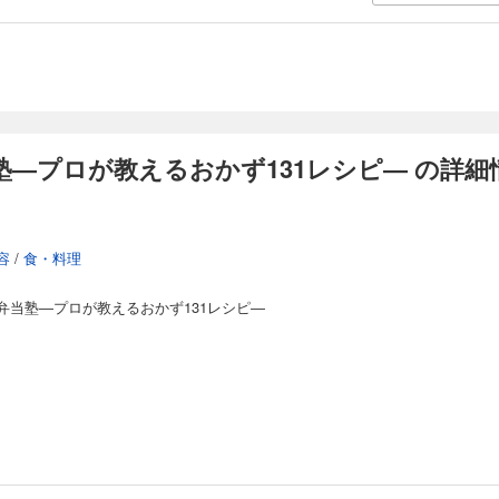
―プロが教えるおかず131レシピ― の詳細
容
/
食・料理
弁当塾―プロが教えるおかず131レシピ―