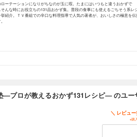
のローテーションになりがちなのが玉に瑕。たまにはいつもと違うおかずで
…そんな時にお役立ちの131品おかず集。普段の食事にも使えるごちそう系レ
一挙紹介。ＴＶ番組での辛口な料理指導で人気の著者が、おいしさの極意を伝
す。
―プロが教えるおかず131レシピ― のユー
＼ レビュ
※購