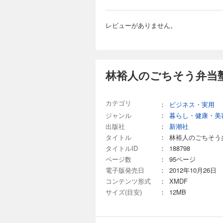
レビューがありません。
林裕人のごちそう弁当塾
カテゴリ
：
ビジネス・実用
ジャンル
：
暮らし・健康・美
出版社
：
新潮社
タイトル
：
林裕人のごちそう
タイトルID
：
188798
ページ数
：
95ページ
電子版発売日
：
2012年10月26日
コンテンツ形式
：
XMDF
サイズ(目安)
：
12MB