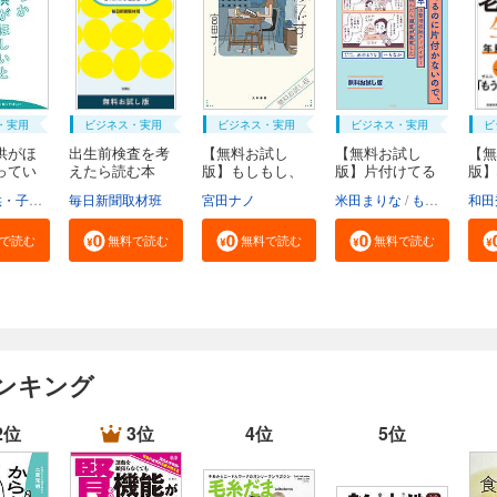
・実用
ビジネス・実用
ビジネス・実用
ビジネス・実用
ビ
供がほ
出生前検査を考
【無料お試し
【無料お試し
【無
ってい
えたら読む本
版】もしもし、
版】片付けてる
版】
無...
こち...
のに...
い生.
福祉局子供・子育て支援部家庭支援課
毎日新聞取材班
東京都
宮田ナノ
米田まりな
もなか
和田
で読む
無料で読む
無料で読む
無料で読む
ンキング
2位
3位
4位
5位