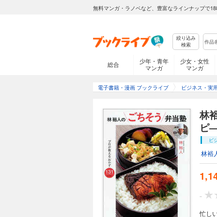
無料マンガ・ラノベなど、豊富なラインナップで18
絞り込み
検索
少年・青年
少女・女性
総合
マンガ
マンガ
電子書籍・漫画 ブックライブ
ビジネス・実
林
ピ
ビ
林裕
1,1
-
忙し