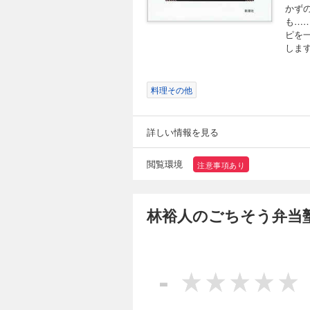
かず
も…
ピを
しま
料理その他
詳しい情報を見る
閲覧環境
注意事項あり
林裕人のごちそう弁当塾
-