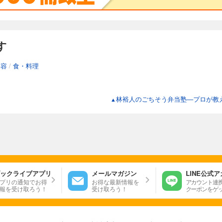
す
美容
/
食・料理
林裕人のごちそう弁当塾―プロが教え
▲
ックライブアプリ
メールマガジン
LINE公式
プリの通知でお得
お得な最新情報を
アカウント連
報を受け取ろう！
受け取ろう！
クーポンをゲ