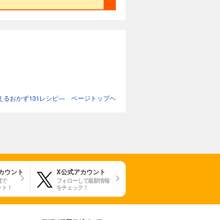
るおかず131レシピ― ページトップヘ
アカウント
X公式アカウント
携で
フォローして最新情報
ット！
をチェック！