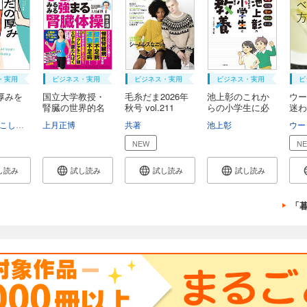
・実用
ビジネス・実用
ビジネス・実用
ビジネス・実用
ビ
厚みを
国立大学教授・
毛糸だま2026年
池上彰のこれか
ウー
腎臓の世界的名
秋号 vol.211
らの小学生に必
迷わ
医...
要...
こしいみほ
上月正博
共著
池上彰
ウー
NEW
N
し読み
試し読み
試し読み
試し読み
「