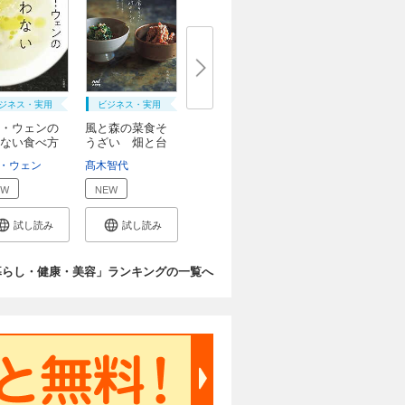
ジネス・実用
ビジネス・実用
・ウェンの
風と森の菜食そ
ない食べ方
うざい 畑と台
所...
・ウェン
髙木智代
EW
NEW
試し読み
試し読み
暮らし・健康・美容」ランキングの一覧へ