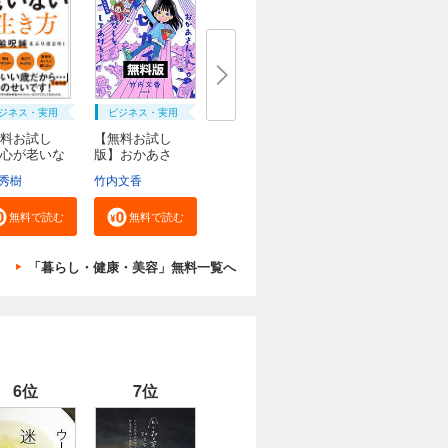
ジネス・実用
ビジネス・実用
料お試し
【無料お試し
心が老いな
版】おかあさ
..
ん、お...
秀樹
竹内文香
無料で読む
無料で読む
「暮らし・健康・美容」無料一覧へ
6位
7位