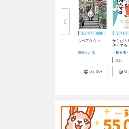
ビジネス・実用
ビジネス
スペアタウン
からだの
薄くする
清野とおる
土屋元明
完結
試し読み
試