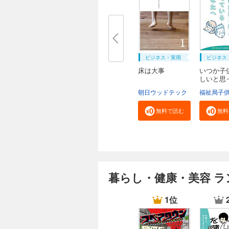
ビジネス・実用
ビジネス
床は大事
いつか子
しいと思
る...
朝日ウッドテック
無料で読む
無料
暮らし・健康・美容 ラ
1位