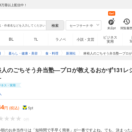
8万冊以上配信中！
Get!
セーフサーチ 中
来店pt
閲覧履
ビジネス
BL
TL
ラノベ
小説・文芸
実用
用
暮らし・健康・美容
食・料理
新潮社
林裕人のごちそう弁当塾―プロが
裕人のごちそう弁当塾―プロが教えるおかず131レ
―
ジネス・実用
人
44
円 (税込)
5
pt
0件
い朝のお弁当作りは「短時間で手早く簡単」が一番ですよね。でも、決まった