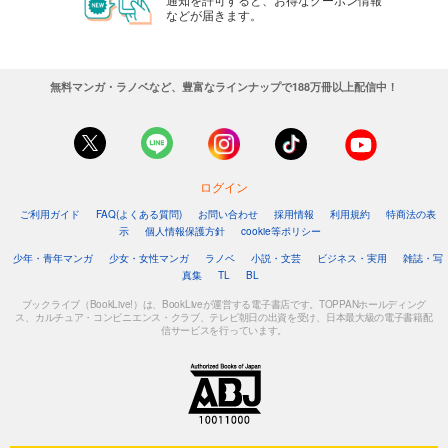
などが届きます。
無料マンガ・ラノベなど、豊富なラインナップで188万冊以上配信中！
ログイン
ご利用ガイド
FAQ(よくある質問)
お問い合わせ
採用情報
利用規約
特商法の表
示
個人情報保護方針
cookie等ポリシー
少年・青年マンガ
少女・女性マンガ
ラノベ
小説・文芸
ビジネス・実用
雑誌・写
真集
TL
BL
ブックライブ（BookLive!）は、BookLiveが運営する電子書店です。TOPPANホールディング
ス、カルチュア・コンビニエンス・クラブ、テレビ朝日の出資を受け、日本最大級の電子書籍配
信サービスを行っています。