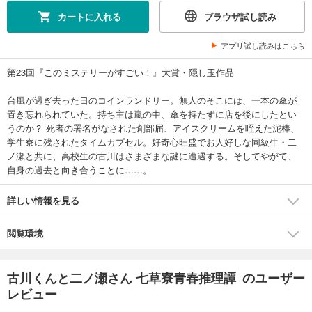
カートに入れる
ブラウザ試し読み
アプリ試し読みはこちら
第23回『このミステリーがすごい！』大賞・隠し玉作品
台風が過ぎ去った日のコインランドリー。無人のそこには、一本の傘が
置き忘れられていた。持ち主は嵐の中、傘を持たずに店を後にしたとい
うのか？ 死者の署名がなされた創部届、アイスクリームを咥えた泥棒、
学生寮に残されたタイムカプセル。好奇心旺盛でお人好しな同級生・二
ノ瀬と共に、高校生の古川はさまざまな謎に遭遇する。そしてやがて、
自身の過去と向き合うことに……。
詳しい情報を見る
閲覧環境
古川くんと二ノ瀬さん 七草寮青春推理譚 のユーザー
レビュー