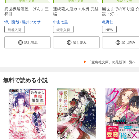
小説・文芸
小説・文芸
小説・文芸
異世界居酒屋「げん」三
連続殺人鬼カエル男 完結
幽世までの寄り道 
杯目
編
設・灯...
蝉川夏哉
碓井ツカサ
中山七里
亀野仁
続巻入荷
続巻入荷
NEW
試し読み
試し読み
試し読み
「宝島社文庫」の最新刊一覧へ
無料で読める小説