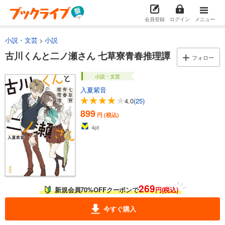
会員登録
ログイン
メニュー
小説・文芸
小説
古川くんと二ノ瀬さん 七草寮青春推理譚
フォロー
小説・文芸
入夏紫音
4.0
(25)
899
円 (税込)
4
pt
269
新規会員70%OFFクーポンで
円(税込)
今すぐ購入