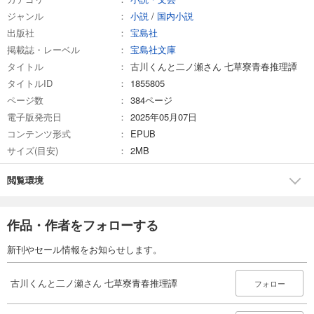
ジャンル
小説
/
国内小説
出版社
宝島社
掲載誌・レーベル
宝島社文庫
タイトル
古川くんと二ノ瀬さん 七草寮青春推理譚
タイトルID
1855805
ページ数
384ページ
電子版発売日
2025年05月07日
コンテンツ形式
EPUB
サイズ(目安)
2MB
閲覧環境
作品・作者をフォローする
新刊やセール情報をお知らせします。
古川くんと二ノ瀬さん 七草寮青春推理譚
フォロー