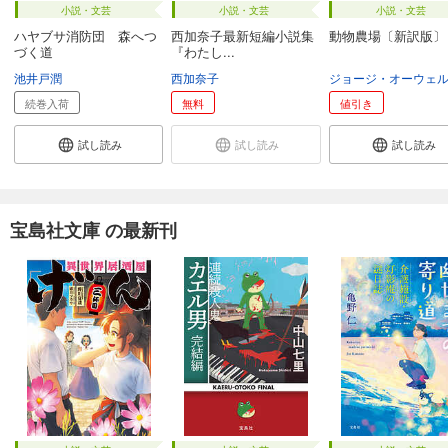
小説・文芸
小説・文芸
小説・文芸
ハヤブサ消防団 森へつ
西加奈子最新短編小説集
動物農場〔新訳版〕
づく道
『わたし...
池井戸潤
西加奈子
ジョージ・オーウェ
続巻入荷
無料
値引き
試し読み
試し読み
試し読み
宝島社文庫 の最新刊