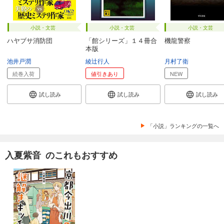
小説・文芸
小説・文芸
小説・文芸
ハヤブサ消防団
「館シリーズ」１４冊合
機龍警察
本版
池井戸潤
綾辻行人
月村了衛
続巻入荷
値引きあり
NEW
試し読み
試し読み
試し読み
「小説」ランキングの一覧へ
入夏紫音 のこれもおすすめ