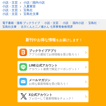
小説・文芸
>
小説
/
国内小説
小説・文芸
>
入夏紫音
小説・文芸
>
宝島社
小説・文芸
>
宝島社文庫
電子書籍・漫画 ブックライブ
〉
小説・文芸
〉
小説
〉
国内小説
〉
宝島社
〉
宝島社文庫
〉
古川くんと二ノ瀬さん 七草寮青春推理譚
新刊やお得な情報
をお届けします！
ブックライブアプリ
アプリの通知でお得情報を受け取ろう！
LINE公式アカウント
アカウント連携で限定クーポンゲット！
メールマガジン
お得な最新情報を受け取ろう！
X公式アカウント
フォローして最新情報をチェック！