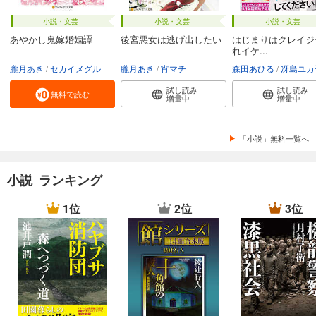
小説・文芸
小説・文芸
小説・文芸
あやかし鬼嫁婚姻譚
後宮悪女は逃げ出したい
はじまりはクレイジ
れイケ...
朧月あき
セカイメグル
朧月あき
宵マチ
森田あひる
冴島ユカ
試し読み
試し読み
無料で読む
増量中
増量中
「小説」無料一覧へ
小説 ランキング
1位
2位
3位