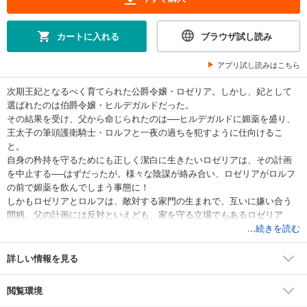
カートに入れる
ブラウザ試し読み
アプリ試し読みはこちら
次期王妃となるべく育てられた公爵令嬢・ロゼリア。しかし、妃として
選ばれたのは伯爵令嬢・ヒルデガルドだった。
その結果を受け、父から命じられたのは──ヒルデガルドに媚薬を盛り、
王太子の筆頭護衛騎士・ロルフと一夜の過ちを犯すように仕向けるこ
と。
自身の矜持を守るためにも正しく潔白に生きたいロゼリアは、その計画
を中止する──はずだったが。様々な陰謀が絡み合い、ロゼリアがロルフ
の前で媚薬を飲んでしまう事態に！
しかもロゼリアとロルフは、敵対する家門の生まれで、互いに嫌い合う
間柄。父の計画には反対といえども、家を守る立場でもあるロゼリア
は、計画が露見しないよう嘘を吐くことを決意。
...続きを読む
媚薬のことを誤魔化すため、彼に偽りの「好き」を伝えると──。
「俺も君のことが、ずっと好きだった」
詳しい情報を見る
何度も強く身体を求められながら、なぜかロルフに求婚されてしま
い……!?
閲覧環境
嘘と隠された想いが交錯する執着×蕩ける溺愛ロマンス！