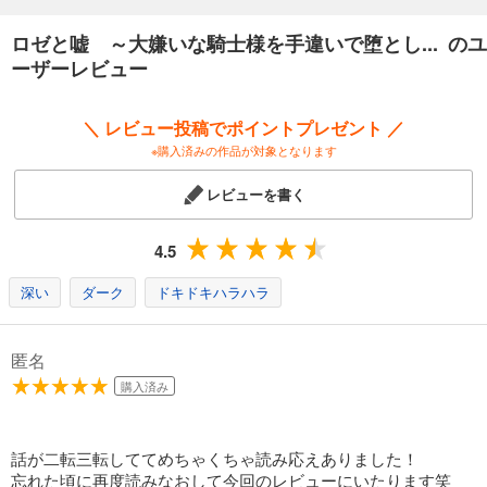
【電子書籍限定書き下ろしSS】
「首飾りと百合の花」収録
ロゼと嘘 ～大嫌いな騎士様を手違いで堕とし... のユ
ーザーレビュー
＼ レビュー投稿でポイントプレゼント ／
※購入済みの作品が対象となります
レビューを書く
4.5
深い
ダーク
ドキドキハラハラ
匿名
購入済み
話が二転三転しててめちゃくちゃ読み応えありました！
忘れた頃に再度読みなおして今回のレビューにいたります笑