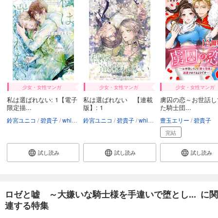
少女・女性マンガ
少女・女性マンガ
少女・女性マンガ
私は選ばれない: 1【電子
私は選ばれない 【連載
虜囚の恋～お世話し
限定描...
版】: 1
た騎士団...
鈴宮ユニコ
碧貴子
whimhalooo
鈴宮ユニコ
碧貴子
whimhalooo
豊玉エリー
碧貴子
完結
試し読み
試し読み
試し読み
ロゼと嘘 ～大嫌いな騎士様を手違いで堕とし... に関
連する特集