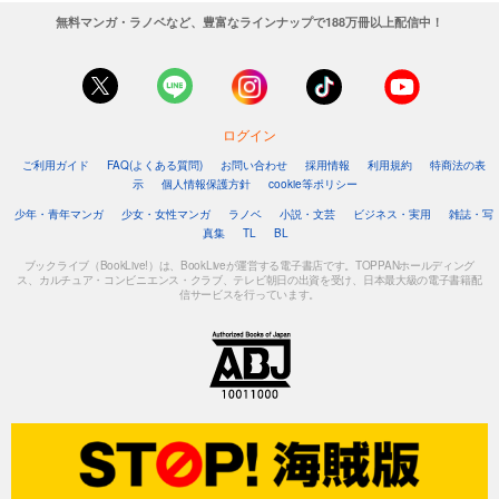
無料マンガ・ラノベなど、豊富なラインナップで188万冊以上配信中！
ログイン
ご利用ガイド
FAQ(よくある質問)
お問い合わせ
採用情報
利用規約
特商法の表
示
個人情報保護方針
cookie等ポリシー
少年・青年マンガ
少女・女性マンガ
ラノベ
小説・文芸
ビジネス・実用
雑誌・写
真集
TL
BL
ブックライブ（BookLive!）は、BookLiveが運営する電子書店です。TOPPANホールディング
ス、カルチュア・コンビニエンス・クラブ、テレビ朝日の出資を受け、日本最大級の電子書籍配
信サービスを行っています。