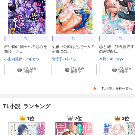
TL
TL
TL
占い師に国王への恋心を
女嫌い公爵はただ一人の
恋と嘘 独占欲強す
相談した...
令嬢にの...
の差幼馴...
小山内慧夢
ノギカワ
南玲子
緋いろ
本郷アキ
すみ
試し読み
試し読み
試し読み
増量中
増量中
増量中
「TL小説」無料一覧へ
TL小説 ランキング
1位
2位
3位