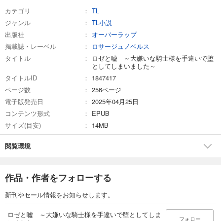
カテゴリ
TL
ジャンル
TL小説
出版社
オーバーラップ
掲載誌・レーベル
ロサージュノベルス
タイトル
ロゼと嘘 ～大嫌いな騎士様を手違いで堕
としてしまいました～
タイトルID
1847417
ページ数
256ページ
電子版発売日
2025年04月25日
コンテンツ形式
EPUB
サイズ(目安)
14MB
閲覧環境
作品・作者をフォローする
新刊やセール情報をお知らせします。
ロゼと嘘 ～大嫌いな騎士様を手違いで堕としてしま
フォロー