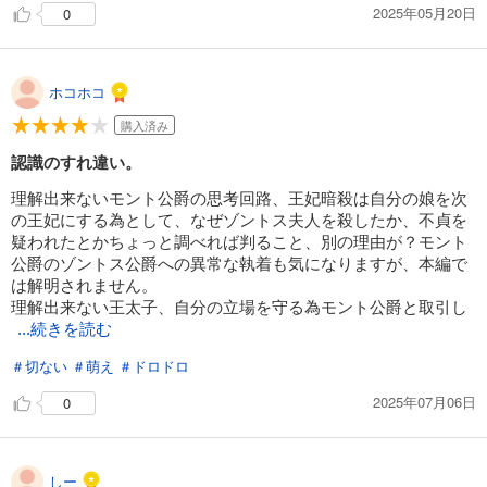
2025年05月20日
0
ホコホコ
購入済み
認識のすれ違い。
理解出来ないモント公爵の思考回路、王妃暗殺は自分の娘を次
の王妃にする為として、なぜゾントス夫人を殺したか、不貞を
疑われたとかちょっと調べれば判ること、別の理由が？モント
公爵のゾントス公爵への異常な執着も気になりますが、本編で
は解明されません。
理解出来ない王太子、自分の立場を守る為モント公爵と取引し
...続きを読む
＃切ない
＃萌え
＃ドロドロ
2025年07月06日
0
しー