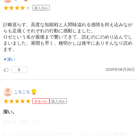
購入済み
計略巡らす、高度な知能戦と人間味溢れる感情を抑え込みなが
らも足掻くそれぞれの行動に感動しました。
ロゼという名が最後まで響いてきて、読むのにのめり込んでし
まいました。展開も早く、種明かしは後半にありすんなり読め
ます。
＃深い
2025年06月26日
0
ころころ
ネタバレ
購入済み
深い。
作家さん買いです。
すっごくおもしろかったのですが、とにかくいろんな事情がぐ