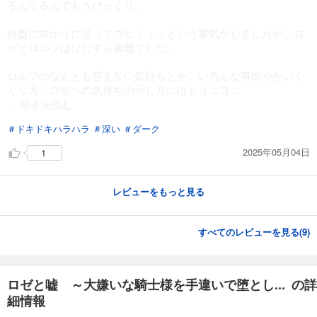
るんぐるんでもうびっくり。
終盤に向かうに従ってウヒィィィという寒気がしましたが、ロ
ゼとロルフはひたすら素敵でした。
ロルフのなんとも言えない気持ちとか、いろんな事情やかいく
ぐり方、ロゼへの気持ちの示し方にはもうニヨニ
...続きを読む
＃ドキドキハラハラ
＃深い
＃ダーク
2025年05月04日
1
レビューをもっと見る
すべてのレビューを見る(
9
)
ロゼと嘘 ～大嫌いな騎士様を手違いで堕とし... の詳
細情報