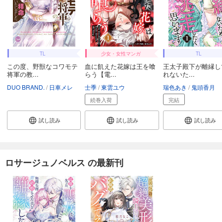
TL
少女・女性マンガ
TL
この度、野獣なコワモテ
血に飢えた花嫁は王を喰
王太子殿下が離縁し
将軍の教...
らう【電...
れないた...
DUO BRAND.
日車メレ
士季
東雲ユウ
瑞色あき
鬼頭香月
続巻入荷
完結
試し読み
試し読み
試し読み
ロサージュノベルス の最新刊