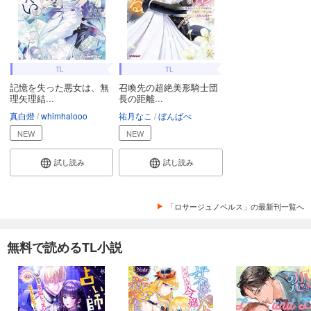
TL
TL
記憶を失った悪女は、無
召喚先の超絶美形騎士団
理矢理結...
長の距離...
真白燈
whimhalooo
祐月なこ
ぼんばべ
NEW
NEW
試し読み
試し読み
「ロサージュノベルス」の最新刊一覧へ
無料で読めるTL小説