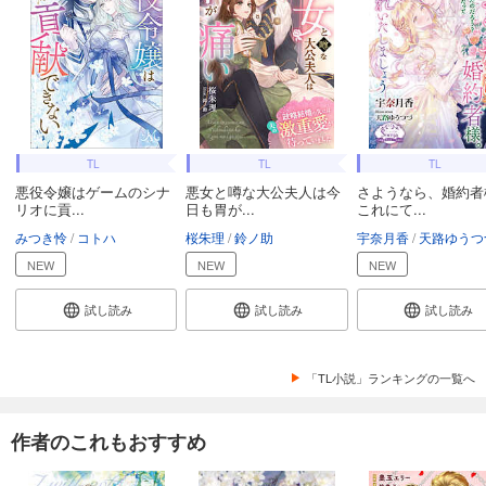
TL
TL
TL
悪役令嬢はゲームのシナ
悪女と噂な大公夫人は今
さようなら、婚約者
リオに貢...
日も胃が...
これにて...
みつき怜
コトハ
桜朱理
鈴ノ助
宇奈月香
天路ゆうつ
NEW
NEW
NEW
試し読み
試し読み
試し読み
「TL小説」ランキングの一覧へ
作者のこれもおすすめ