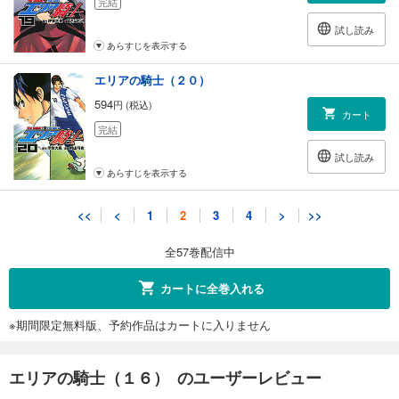
完結
試し読み
あらすじを表示する
エリアの騎士（２０）
594
円 (税込)
カート
完結
試し読み
あらすじを表示する
エリアの騎士（２1）
<<
<
1
2
3
4
>
>>
594
円 (税込)
カート
全57巻配信中
完結
試し読み
カートに全巻入れる
あらすじを表示する
※期間限定無料版、予約作品はカートに入りません
エリアの騎士（２２）
594
円 (税込)
カート
エリアの騎士（１６） のユーザーレビュー
完結