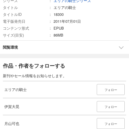
シリーズ
エリアの騎士シリーズ
あらすじを表示する
タイトル
エリアの騎士
タイトルID
18300
エリアの騎士（２６）
電子版発売日
2011年07月01日
594
円 (税込)
カート
コンテンツ形式
EPUB
完結
サイズ(目安)
86MB
試し読み
あらすじを表示する
閲覧環境
エリアの騎士（２７）
594
円 (税込)
作品・作者をフォローする
カート
完結
新刊やセール情報をお知らせします。
試し読み
あらすじを表示する
エリアの騎士
フォロー
エリアの騎士（２８）
594
円 (税込)
伊賀大晃
フォロー
カート
完結
試し読み
月山可也
フォロー
あらすじを表示する