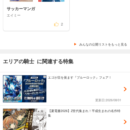
あらすじを表示する
サッカーマンガ
エリアの騎士（５１）
エイミー
594
円 (税込)
2
カート
完結
試し読み
あらすじを表示する
みんなの公開リストをもっと見る
エリアの騎士（５２）
エリアの騎士 に関連する特集
594
円 (税込)
カート
完結
エゴが目を覚ます『ブルーロック』フェア！
試し読み
あらすじを表示する
エリアの騎士（５３）
更新日:2026/08/01
594
円 (税込)
カート
【夏電書2026】Z世代集まれ！平成生まれの名作特
完結
集
試し読み
あらすじを表示する