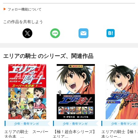
フォロー機能について
エリアの騎士（２９）
594
円 (税込)
この作品を共有しよう
カート
完結
試し読み
あらすじを表示する
エリアの騎士（３０）
エリアの騎士 のシリーズ、関連作品
594
円 (税込)
カート
完結
試し読み
あらすじを表示する
エリアの騎士（３１）
594
円 (税込)
カート
完結
少年・青年マンガ
少年・青年マンガ
少年・青年マンガ
試し読み
あらすじを表示する
エリアの騎士 スーパー
【極！超合本シリーズ】
エリアの騎士【極！
大合本 ...
エリア...
本シリー...