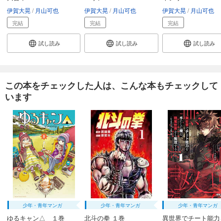
エリアの騎士（３２）
伊賀大晃
月山可也
伊賀大晃
月山可也
伊賀大晃
月山可也
594
円 (税込)
完結
完結
完結
カート
完結
試し読み
試し読み
試し読み
試し読み
あらすじを表示する
エリアの騎士（３３）
この本をチェックした人は、こんな本もチェックして
594
円 (税込)
います
カート
完結
試し読み
あらすじを表示する
エリアの騎士（３４）
594
円 (税込)
カート
完結
試し読み
あらすじを表示する
少年・青年マンガ
少年・青年マンガ
少年・青年マンガ
ゆるキャン△ １巻
北斗の拳 １巻
異世界でチート能力
エリアの騎士（３５）