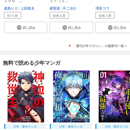
１００ ...
ィア（２...
594
円 (税込)
カート
真島ヒロ
上田敦夫
硬梨菜
不二涼介
澤田コウ
完結
8/7入荷
続巻入荷
続巻入荷
試し読み
あらすじを表示する
試し読み
試し読み
試し読み
エリアの騎士（３９）
594
円 (税込)
「週刊少年マガジン」の最新刊一覧へ
カート
完結
試し読み
無料で読める少年マンガ
あらすじを表示する
エリアの騎士（４０）
594
円 (税込)
カート
完結
試し読み
あらすじを表示する
エリアの騎士（４１）
594
円 (税込)
少年・青年マンガ
少年・青年マンガ
少年・青年マンガ
カート