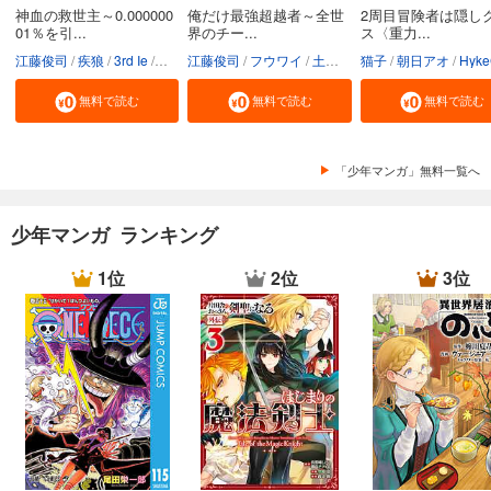
神血の救世主～0.000000
俺だけ最強超越者～全世
2周目冒険者は隠し
完結
01％を引...
界のチー...
ス〈重力...
試し読み
江藤俊司
疾狼
3rd Ie
Studio No.9
江藤俊司
フウワイ
土田健太
猫子
3rd Ie
朝日アオ
maruco
HykeC
St
あらすじを表示する
無料で読む
無料で読む
無料で読む
エリアの騎士（４２）
594
円 (税込)
カート
「少年マンガ」無料一覧へ
完結
試し読み
あらすじを表示する
少年マンガ ランキング
エリアの騎士（４３）
1位
2位
3位
594
円 (税込)
カート
完結
試し読み
あらすじを表示する
エリアの騎士（４４）
594
円 (税込)
カート
完結