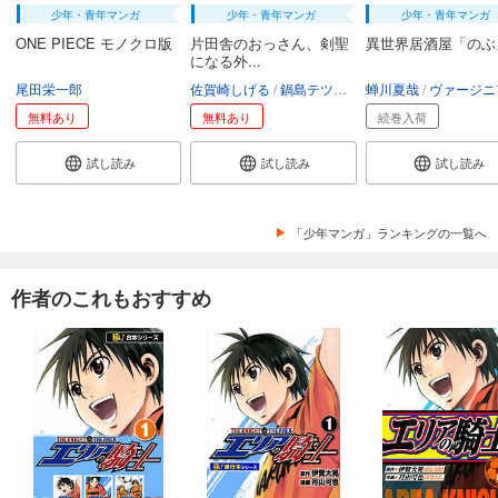
少年・青年マンガ
少年・青年マンガ
少年・青年マンガ
試し読み
ONE PIECE モノクロ版
片田舎のおっさん、剣聖
異世界居酒屋「のぶ
あらすじを表示する
になる外...
尾田栄一郎
佐賀崎しげる
鍋島テツヒロ
蝉川夏哉
空路恵
渡辺樹
ヴァージニア二
エリアの騎士（４５）
無料あり
無料あり
続巻入荷
594
円 (税込)
カート
完結
試し読み
試し読み
試し読み
試し読み
あらすじを表示する
「少年マンガ」ランキングの一覧へ
エリアの騎士（４６）
594
円 (税込)
カート
作者のこれもおすすめ
完結
試し読み
あらすじを表示する
エリアの騎士（４７）
594
円 (税込)
カート
完結