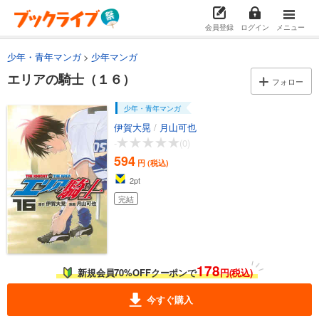
あらすじを表示する
会員登録
ログイン
メニュー
エリアの騎士（４）
594
円 (税込)
少年・青年マンガ
少年マンガ
カート
完結
エリアの騎士（１６）
フォロー
試し読み
あらすじを表示する
少年・青年マンガ
伊賀大晃
/
月山可也
エリアの騎士（５）
-
(0)
594
円 (税込)
594
カート
円 (税込)
完結
2
pt
試し読み
完結
あらすじを表示する
エリアの騎士（６）
594
円 (税込)
カート
178
新規会員70%OFFクーポンで
円(税込)
完結
試し読み
今すぐ購入
あらすじを表示する