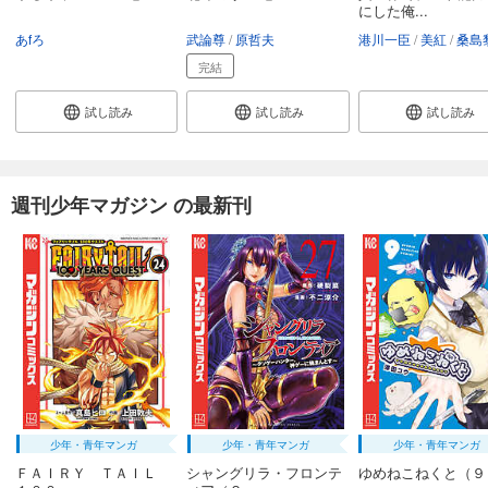
にした俺...
594
円 (税込)
カート
あfろ
武論尊
原哲夫
港川一臣
美紅
桑島
完結
完結
試し読み
あらすじを表示する
試し読み
試し読み
試し読み
エリアの騎士（３６）
594
円 (税込)
カート
週刊少年マガジン の最新刊
完結
試し読み
あらすじを表示する
エリアの騎士（３７）
594
円 (税込)
カート
完結
試し読み
あらすじを表示する
少年・青年マンガ
少年・青年マンガ
少年・青年マンガ
エリアの騎士（３８）
ＦＡＩＲＹ ＴＡＩＬ
シャングリラ・フロンテ
ゆめねこねくと（９