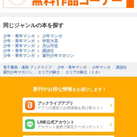
エリアの騎士（５７）
594
円 (税込)
カート
完結
同じジャンルの本を探す
試し読み
あらすじを表示する
少年・青年マンガ
>
少年マンガ
少年・青年マンガ
>
伊賀大晃
少年・青年マンガ
>
月山可也
少年・青年マンガ
>
講談社
少年・青年マンガ
>
週刊少年マガジン
電子書籍・漫画 ブックライブ
〉
少年・青年マンガ
〉
少年マンガ
〉
講談社
〉
週刊少年マガジン
〉
エリアの騎士
〉
エリアの騎士（１６）
新刊やお得な情報
をお届けします！
ブックライブアプリ
アプリの通知でお得情報を受け取ろう！
LINE公式アカウント
アカウント連携で限定クーポンゲット！