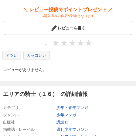
試し読み
＼ レビュー投稿でポイントプレゼント ／
あらすじを表示する
※購入済みの作品が対象となります
エリアの騎士（２３）
レビューを書く
594
円 (税込)
カート
完結
-
試し読み
あらすじを表示する
アツい
カッコいい
エリアの騎士（２４）
レビューがありません。
594
円 (税込)
カート
完結
試し読み
エリアの騎士（１６） の詳細情報
あらすじを表示する
カテゴリ
少年・青年マンガ
エリアの騎士（２５）
ジャンル
少年マンガ
594
円 (税込)
カート
出版社
講談社
完結
掲載誌・レーベル
週刊少年マガジン
試し読み