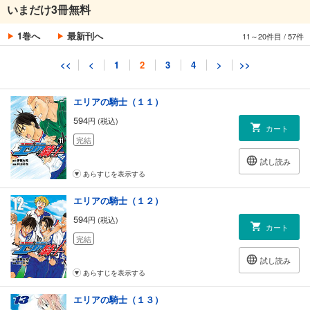
エリアの騎士（１０）
いまだけ3冊無料
594
円 (税込)
カート
1巻へ
最新刊へ
11～20件目
/
57件
完結
試し読み
<<
<
1
2
3
4
>
>>
あらすじを表示する
エリアの騎士（１１）
594
円 (税込)
カート
完結
試し読み
あらすじを表示する
エリアの騎士（１２）
594
円 (税込)
カート
完結
試し読み
あらすじを表示する
エリアの騎士（１３）