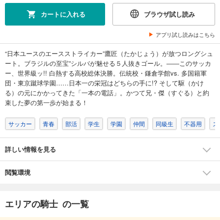
エリアの騎士（７）
カートに入れる
ブラウザ試し読み
594
円 (税込)
カート
アプリ試し読みはこちら
完結
“日本ユースのエースストライカー”鷹匠（たかじょう）が放つロングシュ
試し読み
ート。ブラジルの至宝”シルバが魅せる５人抜きゴール。――このサッカ
あらすじを表示する
ー、世界級ッ!! 白熱する高校総体決勝。伝統校・鎌倉学館vs. 多国籍軍
エリアの騎士（８）
団・東京蹴球学園……日本一の栄冠はどちらの手に!? そして駆（かけ
る）の元にかかってきた「一本の電話」。かつて兄・傑（すぐる）と約
594
円 (税込)
カート
束した夢の第一歩が始まる！
完結
サッカー
青春
部活
学生
学園
仲間
同級生
不器用
ス
試し読み
あらすじを表示する
詳しい情報を見る
エリアの騎士（９）
594
円 (税込)
カート
閲覧環境
完結
試し読み
エリアの騎士 の一覧
あらすじを表示する