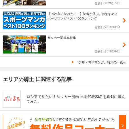
更新日:2026/07/25
エリアの騎士（５４）
【2021年に読みたい！】読者が選ぶ、おすすめス
594
円 (税込)
カート
ポーツマンガベスト100ランキング
完結
更新日:2018/10/31
試し読み
あらすじを表示する
サッカー関連本特集
エリアの騎士（５５）
更新日:2018/06/20
594
円 (税込)
カート
「少年・青年マンガ」特集の一覧へ
完結
試し読み
に関連する記事
エリアの騎士
あらすじを表示する
エリアの騎士（５６）
ロシアで見たい！サッカー漫画 日本代表23名を真剣に選ん
594
円 (税込)
カート
でみた。
完結
試し読み
あらすじを表示する