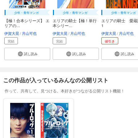
試し読み
あらすじを表示する
少年・青年マンガ
少年・青年マンガ
少年・青年マンガ
エリアの騎士（４８）
【極！合本シリーズ】 エ
エリアの騎士【極！単行
エリアの騎士 愛
リアの...
本シリー...
1
594
円 (税込)
カート
伊賀大晃
月山可也
伊賀大晃
月山可也
伊賀大晃
月山可也
完結
完結
完結
値引き
試し読み
あらすじを表示する
試し読み
試し読み
試し読み
エリアの騎士（４９）
594
円 (税込)
カート
この作品が入っているみんなの公開リスト
完結
試し読み
作って、共有して、見つける。本好きがつながる公開リスト機能！
あらすじを表示する
エリアの騎士（５０）
594
円 (税込)
カート
完結
試し読み