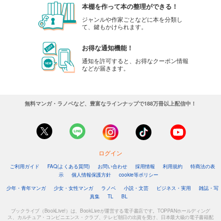
本棚を作って本の整理ができる！
ジャンルや作家ごとなどに本を分類し
て、鍵もかけられます。
お得な通知機能！
通知を許可すると、お得なクーポン情報
などが届きます。
無料マンガ・ラノベなど、豊富なラインナップで188万冊以上配信中！
ログイン
ご利用ガイド
FAQ(よくある質問)
お問い合わせ
採用情報
利用規約
特商法の表
示
個人情報保護方針
cookie等ポリシー
少年・青年マンガ
少女・女性マンガ
ラノベ
小説・文芸
ビジネス・実用
雑誌・写
真集
TL
BL
ブックライブ（BookLive!）は、BookLiveが運営する電子書店です。TOPPANホールディング
ス、カルチュア・コンビニエンス・クラブ、テレビ朝日の出資を受け、日本最大級の電子書籍配