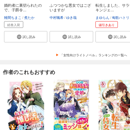
婚約者に裏切られたの
ふつつかな悪女ではござ
転生しました、サラ
で、子爵令...
いますが
キンジェ...
雉間ちまこ
煮たか
中村颯希
ゆき哉
まゆらん
匈歌ハトリ
続巻入荷
値引きあり
試し読み
試し読み
試し読み
「女性向けライトノベル」ランキングの一覧へ
作者のこれもおすすめ