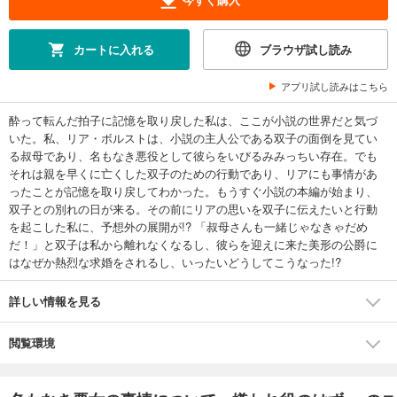
カートに入れる
ブラウザ試し読み
アプリ試し読みはこちら
酔って転んだ拍子に記憶を取り戻した私は、ここが小説の世界だと気づ
いた。私、リア・ボルストは、小説の主人公である双子の面倒を見てい
る叔母であり、名もなき悪役として彼らをいびるみみっちい存在。でも
それは親を早くに亡くした双子のための行動であり、リアにも事情があ
ったことが記憶を取り戻してわかった。もうすぐ小説の本編が始まり、
双子との別れの日が来る。その前にリアの思いを双子に伝えたいと行動
を起こした私に、予想外の展開が!? 「叔母さんも一緒じゃなきゃだめ
だ！」と双子は私から離れなくなるし、彼らを迎えに来た美形の公爵に
はなぜか熱烈な求婚をされるし、いったいどうしてこうなった!?
詳しい情報を見る
閲覧環境