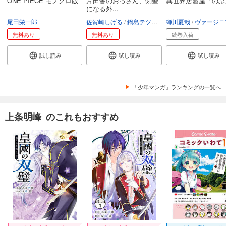
ONE PIECE モノクロ版
片田舎のおっさん、剣聖
異世界居酒屋「のぶ
になる外...
尾田栄一郎
佐賀崎しげる
鍋島テツヒロ
蝉川夏哉
空路恵
渡辺樹
ヴァージニア二
無料あり
無料あり
続巻入荷
試し読み
試し読み
試し読み
「少年マンガ」ランキングの一覧へ
上条明峰 のこれもおすすめ