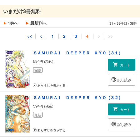
ＳＡＭＵＲＡＩ ＤＥＥＰＥＲ ＫＹＯ（３０）
いまだけ3冊無料
594
円 (税込)
カート
1巻へ
最新刊へ
31～38件目
/
38件
完結
試し読み
<<
<
1
2
3
4
>
>>
あらすじを表示する
ＳＡＭＵＲＡＩ ＤＥＥＰＥＲ ＫＹＯ（３１）
594
円 (税込)
カート
完結
試し読み
あらすじを表示する
ＳＡＭＵＲＡＩ ＤＥＥＰＥＲ ＫＹＯ（３２）
594
円 (税込)
カート
完結
試し読み
あらすじを表示する