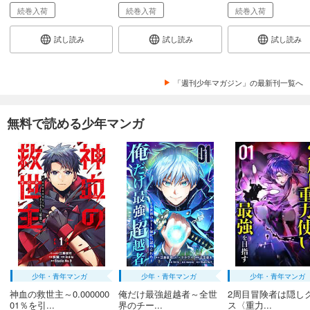
続巻入荷
続巻入荷
続巻入荷
試し読み
試し読み
試し読み
「週刊少年マガジン」の最新刊一覧へ
無料で読める少年マンガ
少年・青年マンガ
少年・青年マンガ
少年・青年マンガ
神血の救世主～0.000000
俺だけ最強超越者～全世
2周目冒険者は隠し
01％を引...
界のチー...
ス〈重力...