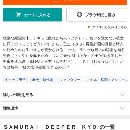
あらすじを表示する
ＳＡＭＵＲＡＩ ＤＥＥＰＥＲ ＫＹＯ（２７）
カートに入れる
ブラウザ試し読み
594
円 (税込)
カート
アプリ試し読みはこちら
完結
壮絶な死闘の末、アキラに敗れた時人（ときと）。負けを認めない彼女
試し読み
に四方堂（しほうどう）の口から、壬生（みぶ）再臨計画の真相と時人
あらすじを表示する
の秘められた生い立ちが明かされる！ 一方、壬生一族最大の秘密を知る
ＳＡＭＵＲＡＩ ＤＥＥＰＥＲ ＫＹＯ（２８）
朔夜（さくや）を葬るため、ついに先代“紅（あか）の王”が動き出した！
朔夜を連れ逃げるゆやと幸村（ゆきむら）、十勇士（じゅうゆうし）た
594
円 (税込)
カート
ちは無事、“紅の塔”を脱出できるのか!?
完結
ギャップ男子
歴史・時代劇
ファンタジー
バトル・格闘・アクション
試し読み
あらすじを表示する
詳しい情報を見る
ＳＡＭＵＲＡＩ ＤＥＥＰＥＲ ＫＹＯ（２９）
594
円 (税込)
カート
閲覧環境
完結
試し読み
ＳＡＭＵＲＡＩ ＤＥＥＰＥＲ ＫＹＯ の一覧
あらすじを表示する