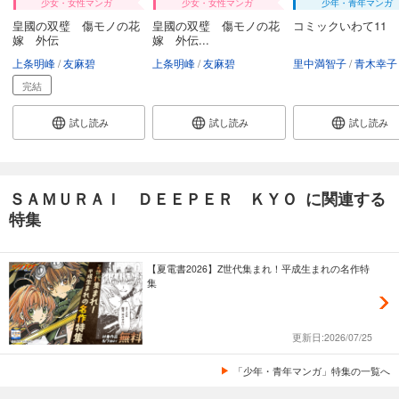
少女・女性マンガ
少女・女性マンガ
少年・青年マンガ
皇國の双璧 傷モノの花
皇國の双璧 傷モノの花
コミックいわて11
嫁 外伝
嫁 外伝...
上条明峰
友麻碧
上条明峰
友麻碧
里中満智子
青木幸子
完結
試し読み
試し読み
試し読み
ＳＡＭＵＲＡＩ ＤＥＥＰＥＲ ＫＹＯ に関連する
特集
【夏電書2026】Z世代集まれ！平成生まれの名作特
集
更新日:2026/07/25
「少年・青年マンガ」特集の一覧へ