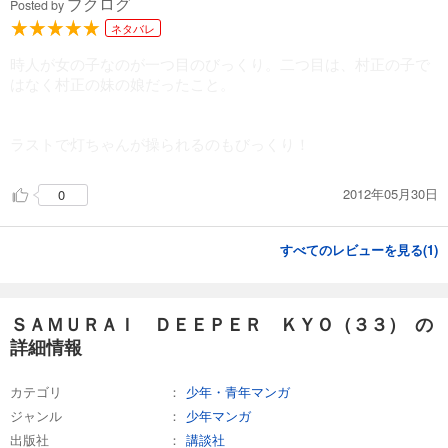
ブクログ
Posted by
ネタバレ
時人が女の子なのが一つ目のびっくり。二つ目は、村正の子で
はなく村正の妹の娘だったこと。
ラストで灯ちゃんが操られるのもびっくり！
2012年05月30日
0
すべてのレビューを見る(
1
)
ＳＡＭＵＲＡＩ ＤＥＥＰＥＲ ＫＹＯ（３３） の
詳細情報
カテゴリ
少年・青年マンガ
ジャンル
少年マンガ
出版社
講談社