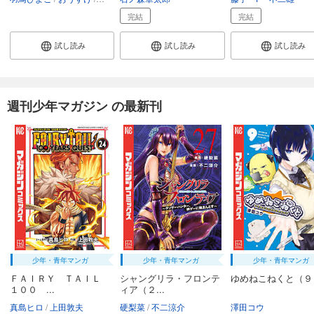
完結
完結
試し読み
試し読み
試し読み
週刊少年マガジン の最新刊
少年・青年マンガ
少年・青年マンガ
少年・青年マンガ
ＦＡＩＲＹ ＴＡＩＬ
シャングリラ・フロンテ
ゆめねこねくと（９
１００ ...
ィア（２...
真島ヒロ
上田敦夫
硬梨菜
不二涼介
澤田コウ