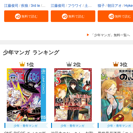
江藤俊司
疾狼
3rd Ie
Studio No.9
江藤俊司
フウワイ
土田健太
猫子
3rd Ie
朝日アオ
maruco
HykeC
St
無料で読む
無料で読む
無料で読む
「少年マンガ」無料一覧へ
少年マンガ ランキング
1位
2位
3位
少年・青年マンガ
少年・青年マンガ
少年・青年マンガ