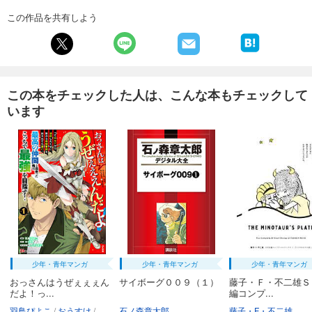
この作品を共有しよう
この本をチェックした人は、こんな本もチェックして
います
少年・青年マンガ
少年・青年マンガ
少年・青年マンガ
おっさんはうぜぇぇぇん
サイボーグ００９（１）
藤子・Ｆ・不二雄Ｓ
だよ！っ...
編コンプ...
羽鳥ぴよこ
おうすけ
エナミカツミ
石ノ森章太郎
藤子・F・不二雄