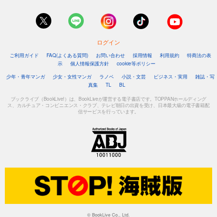
ログイン
ご利用ガイド
FAQ(よくある質問)
お問い合わせ
採用情報
利用規約
特商法の表
示
個人情報保護方針
cookie等ポリシー
少年・青年マンガ
少女・女性マンガ
ラノベ
小説・文芸
ビジネス・実用
雑誌・写
真集
TL
BL
ブックライブ（BookLive!）は、BookLiveが運営する電子書店です。TOPPANホールディング
ス、カルチュア・コンビニエンス・クラブ、テレビ朝日の出資を受け、日本最大級の電子書籍配
信サービスを行っています。
© BookLive Co., Ltd.