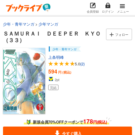
試し読み
あらすじを表示する
会員登録
ログイン
メニュー
ＳＡＭＵＲＡＩ ＤＥＥＰＥＲ ＫＹＯ（２４）
少年・青年マンガ
少年マンガ
594
円 (税込)
カート
ＳＡＭＵＲＡＩ ＤＥＥＰＥＲ ＫＹＯ
フォロー
完結
（３３）
試し読み
少年・青年マンガ
あらすじを表示する
上条明峰
ＳＡＭＵＲＡＩ ＤＥＥＰＥＲ ＫＹＯ（２５）
5.0
(2)
594
594
円 (税込)
円 (税込)
カート
完結
2
pt
完結
試し読み
あらすじを表示する
ＳＡＭＵＲＡＩ ＤＥＥＰＥＲ ＫＹＯ（２６）
594
円 (税込)
カート
178
新規会員70%OFFクーポンで
円(税込)
完結
試し読み
今すぐ購入