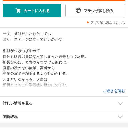
カートに入れる
ブラウザ試し読み
アプリ試し読みはこちら
一度、逃げだしたわたしでも
また、ステージに立っていいのかな
部員がつぎつぎやめて
自分も幽霊部員になってしまった過去をもつ冴島。
部長なのに、と悔やみつづける彼女は、
真意の読めない後輩、高科から
卒業公演で主演をするよう勧められる。
とまどいながらも、冴島は
部員とともに中学最後の舞台にのぞむ。
演劇部シリーズ第2作！
...続きを読む
詳しい情報を見る
：：：：：：：：：：：：：：：：：：：：：：：：
たくさんのものをみんながくれた。
閲覧環境
おかげで、こうしてここに立てた。
わたしは、こんなふうにみんなと作る演劇が大好きだ。