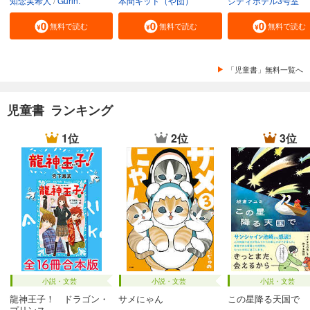
知念実希人
Gurin.
本間キッド（や団）
シティホテル3号室
無料で読む
無料で読む
無料で読む
「児童書」無料一覧へ
児童書 ランキング
1位
2位
3位
小説・文芸
小説・文芸
小説・文芸
龍神王子！ ドラゴン・
サメにゃん
この星降る天国で
プリンス...