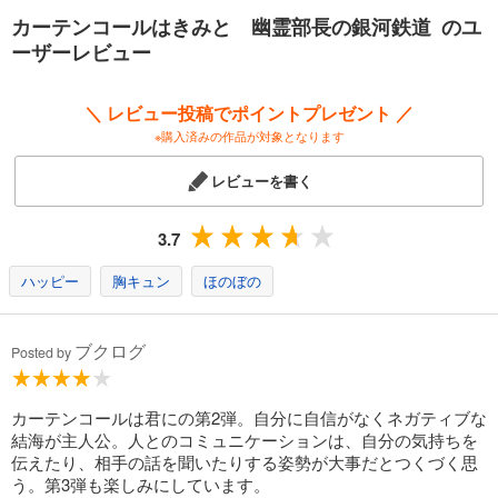
ツラいこともあった。けど、それでもやっぱり演劇が好きなのだ。幽霊
カーテンコールはきみと 幽霊部長の銀河鉄道 のユ
部員になっても、退部届はだせなかった。それくらいには好きだった。
ーザーレビュー
やめなくてよかった。
つづけられてよかった。
そう思えるようになれて、本当によかった。
＼ レビュー投稿でポイントプレゼント ／
※購入済みの作品が対象となります
（本文より）
レビューを書く
：：：：：：：：：：：：：：：：：：：：：：：：
3.7
ハッピー
胸キュン
ほのぼの
ブクログ
Posted by
カーテンコールは君にの第2弾。自分に自信がなくネガティブな
結海が主人公。人とのコミュニケーションは、自分の気持ちを
伝えたり、相手の話を聞いたりする姿勢が大事だとつくづく思
う。第3弾も楽しみにしています。