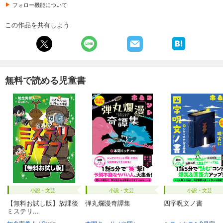
フォロー機能について
この作品を共有しよう
無料で読める児童書
小説・文芸
小説・文芸
小説・文芸
【無料お試し版】放課後
弾丸爛漫奇譚集
四字呪文ノ書
ミステリ...