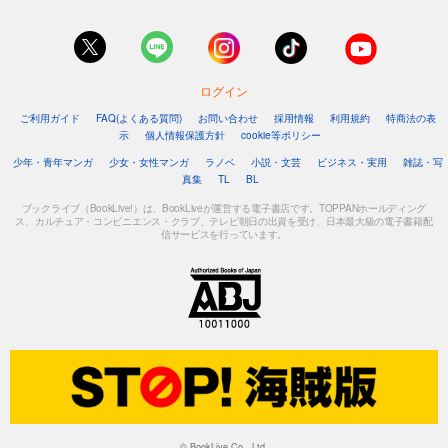
ログイン
ご利用ガイド
FAQ(よくある質問)
お問い合わせ
採用情報
利用規約
特商法の表
示
個人情報保護方針
cookie等ポリシー
少年・青年マンガ
少女・女性マンガ
ラノベ
小説・文芸
ビジネス・実用
雑誌・写
真集
TL
BL
ブックライブ（BookLive!）は、BookLiveが運営する電子書店です。TOPPANホールディング
ス、カルチュア・コンビニエンス・クラブ、テレビ朝日の出資を受け、日本最大級の電子書籍配
信サービスを行っています。
© BookLive Co., Ltd.