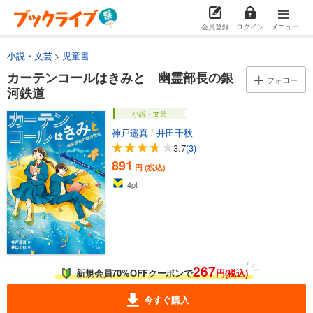
会員登録
ログイン
メニュー
小説・文芸
児童書
カーテンコールはきみと 幽霊部長の銀
フォロー
河鉄道
小説・文芸
神戸遥真
/
井田千秋
3.7
(3)
891
円 (税込)
4
pt
267
新規会員70%OFFクーポンで
円(税込)
今すぐ購入