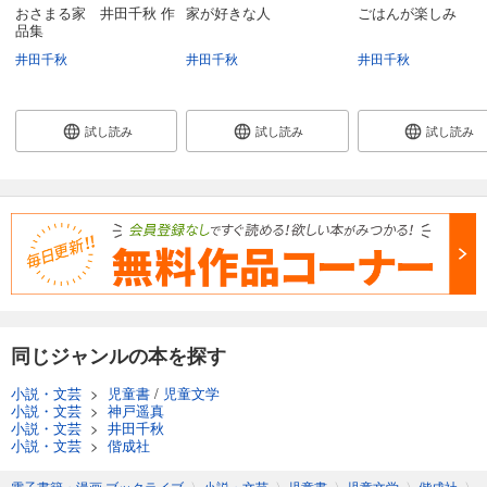
おさまる家 井田千秋 作
家が好きな人
ごはんが楽しみ
品集
井田千秋
井田千秋
井田千秋
試し読み
試し読み
試し読み
同じジャンルの本を探す
小説・文芸
>
児童書
/
児童文学
小説・文芸
>
神戸遥真
小説・文芸
>
井田千秋
小説・文芸
>
偕成社
電子書籍・漫画 ブックライブ
〉
小説・文芸
〉
児童書
〉
児童文学
〉
偕成社
〉