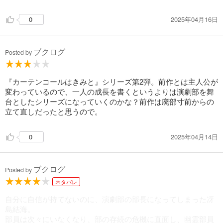
2025年04月16日
0
ブクログ
Posted by
『カーテンコールはきみと』シリーズ第2弾。前作とは主人公が
変わっているので、一人の成長を書くというよりは演劇部を舞
台としたシリーズになっていくのかな？前作は廃部寸前からの
立て直しだったと思うので。
2025年04月14日
0
ブクログ
Posted by
ネタバレ
自分に自信が持てないのに、演劇部の部長になってしまった冴
島結海。
部員は次々にいなくなり、部の存続の危機に直面し、幽霊部員