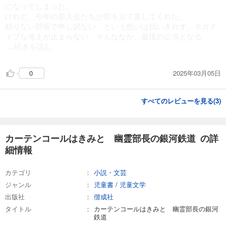
になってしまった。
けれど、今年の新入生たちが部を立て直してくれた。
頼りない部長で申し訳ない、という想いは拭いきれず、ネガテ
ィブな考えが止まらない。そんななか、最後の公演となる
...続きを読む
2025年03月05日
0
すべてのレビューを見る(
3
)
カーテンコールはきみと 幽霊部長の銀河鉄道 の詳
細情報
カテゴリ
小説・文芸
ジャンル
児童書
/
児童文学
出版社
偕成社
タイトル
カーテンコールはきみと 幽霊部長の銀河
鉄道