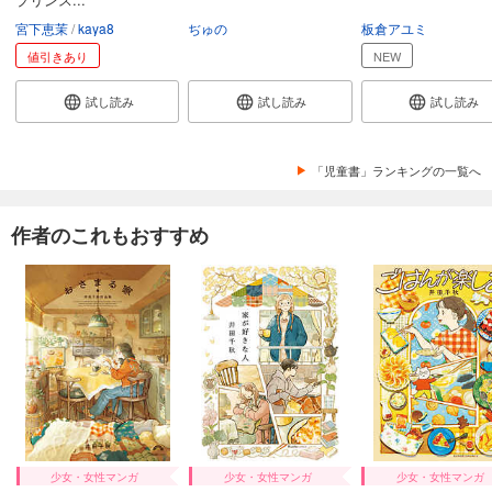
宮下恵茉
kaya8
ぢゅの
板倉アユミ
値引きあり
NEW
試し読み
試し読み
試し読み
「児童書」ランキングの一覧へ
作者のこれもおすすめ
少女・女性マンガ
少女・女性マンガ
少女・女性マンガ