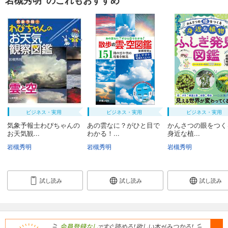
ビジネス・実用
ビジネス・実用
ビジネス・実用
気象予報士わぴちゃんの
あの雲なに？がひと目で
かんさつの眼をつ
お天気観...
わかる！...
身近な植...
岩槻秀明
岩槻秀明
岩槻秀明
試し読み
試し読み
試し読み