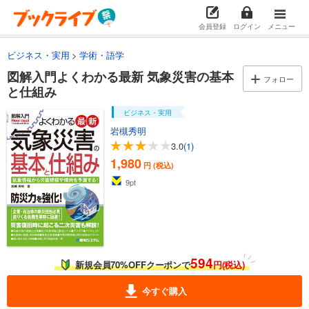
会員登録
ログイン
メニュー
ビジネス・実用
学術・語学
図解入門よくわかる最新 気象災害の基本
フォロー
と仕組み
ビジネス・実用
岩槻秀明
3.0
(1)
1,980
円 (税込)
9
pt
594
新規会員70%OFFクーポンで
円(税込)
今すぐ購入