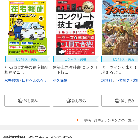
ビジネス・実用
ビジネス・実用
ビジネス・実用
たんぽぽ先生の在宅報酬
建築土木教科書 コンクリ
ダーウィンが来た！
算定マニ...
ート技...
球まるご...
永井康徳
日経ヘルスケア
小久保彰
講談社
小宮輝之
宮崎
試し読み
試し読み
試し読み
「学術・語学」ランキングの一覧へ
岩槻秀明 のこれもおすすめ