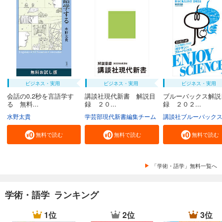
ビジネス・実用
ビジネス・実用
ビジネス・実用
会話の0.2秒を言語学す
講談社現代新書 解説目
ブルーバックス解説
る 無料...
録 ２０...
録 ２０２...
水野太貴
学芸部現代新書編集チーム
講談社ブルーバック
無料で読む
無料で読む
無料で読む
「学術・語学」無料一覧へ
学術・語学 ランキング
1位
2位
3位