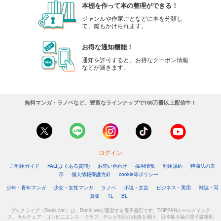
本棚を作って本の整理ができる！
ジャンルや作家ごとなどに本を分類し
て、鍵もかけられます。
お得な通知機能！
通知を許可すると、お得なクーポン情報
などが届きます。
無料マンガ・ラノベなど、豊富なラインナップで188万冊以上配信中！
ログイン
ご利用ガイド
FAQ(よくある質問)
お問い合わせ
採用情報
利用規約
特商法の表
示
個人情報保護方針
cookie等ポリシー
少年・青年マンガ
少女・女性マンガ
ラノベ
小説・文芸
ビジネス・実用
雑誌・写
真集
TL
BL
ブックライブ（BookLive!）は、BookLiveが運営する電子書店です。TOPPANホールディング
ス、カルチュア・コンビニエンス・クラブ、テレビ朝日の出資を受け、日本最大級の電子書籍配