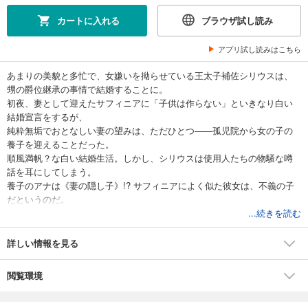
カートに入れる
ブラウザ試し読み
アプリ試し読みはこちら
あまりの美貌と多忙で、女嫌いを拗らせている王太子補佐シリウスは、
甥の爵位継承の事情で結婚することに。
初夜、妻として迎えたサフィニアに「子供は作らない」といきなり白い
結婚宣言をするが、
純粋無垢でおとなしい妻の望みは、ただひとつ――孤児院から女の子の
養子を迎えることだった。
順風満帆？な白い結婚生活。しかし、シリウスは使用人たちの物騒な噂
話を耳にしてしまう。
養子のアナは《妻の隠し子》!? サフィニアによく似た彼女は、不義の子
だというのだ。
アナ（二歳）の愛らしさに疑惑を吹っ飛び、振り回されて、シリウスの
...続きを読む
人生は急に色を帯びていく。
かわいいは正義！ 小説家になろうで大人気、不穏ハートフルな子育てラ
詳しい情報を見る
ノベ、全面改稿＆番外編追加でここに開幕。
閲覧環境