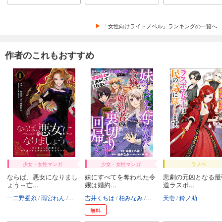
「女性向けライトノベル」ランキングの一覧へ
作者のこれもおすすめ
少女・女性マンガ
少女・女性マンガ
ラノベ
ならば、悪女になりまし
妹にすべてを奪われた令
悲劇の元凶となる最
ょう～亡...
嬢は婚約...
道ラスボ...
一二野蚕糸
雨宮れん
鈴ノ助
吉井くちは
柏みなみ
鈴ノ助
天壱
鈴ノ助
無料