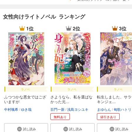
女性向けライトノベル ランキング
1位
2位
3位
ラノベ
ラノベ
ラノベ
ふつつかな悪女ではござ
さようなら、私を選ばな
転生しました、サラ
いますが
かった元...
キンジェ...
中村颯希
ゆき哉
百門一新
浅島ヨシユキ
まゆらん
匈歌ハトリ
無料あり
値引きあり
試し読み
試し読み
試し読み