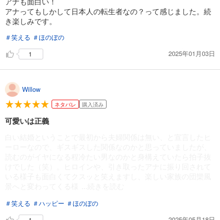
アナも面白い！
アナってもしかして日本人の転生者なの？って感じました。続
き楽しみです。
＃笑える
＃ほのぼの
2025年01月03日
1
Willow
ネタバレ
購入済み
可愛いは正義
白い結婚ということで最初から夫婦関係は無い、と宣言したヒ
ーローなので、ギスギスした関係なのかと思っていましたが、
読むのがイヤになる程冷たい男なのかと身構えていたら拍子抜
けでした（笑）。ヒロインや、引き取ったアナに振り回されて
いる様子も面白くてクスッと笑えますし、楽しい家族の団欒風
景へと変わってくる様
...続きを読む
＃笑える
＃ハッピー
＃ほのぼの
2025年05月18日
1