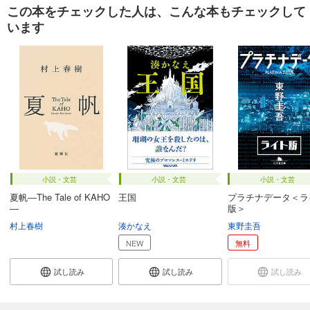
この本をチェックした人は、こんな本もチェックして
います
小説・文芸
小説・文芸
小説・文芸
夏帆―The Tale of KAHO
王国
プラチナデータ＜ラ
―
版＞
村上春樹
湊かなえ
東野圭吾
NEW
無料
試し読み
試し読み
試し読み