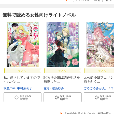
無料で読める女性向けライトノベル
ラノベ
ラノベ
ラノベ
私、愛されていますので
訳あり令嬢は調香生活を
元公爵令嬢フェリシ
～おバカ...
満喫した...
前を向く...
秋色mai
中村茉莉子
花宵
澄あゆみ
ごろごろみかん。
コユ
試し読み
試し読み
試し読み
増量中
増量中
増量中
「女性向けライトノベル」無料一覧へ