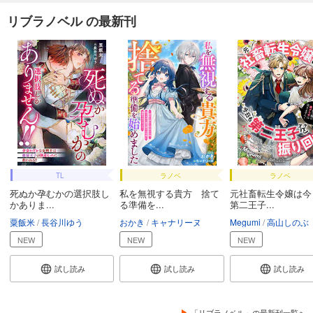
リブラノベル の最新刊
TL
ラノベ
ラノベ
死ぬか孕むかの選択肢し
私を無視する貴方 捨て
元社畜転生令嬢は今
かありま...
る準備を...
第二王子...
粟飯米
長谷川ゆう
おかき
キャナリーヌ
Megumi
高山しのぶ
NEW
NEW
NEW
試し読み
試し読み
試し読み
「リブラノベル」の最新刊一覧へ