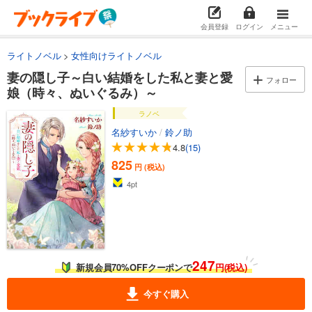
会員登録
ログイン
メニュー
ライトノベル
女性向けライトノベル
妻の隠し子～白い結婚をした私と妻と愛
フォロー
娘（時々、ぬいぐるみ）～
ラノベ
名紗すいか
/
鈴ノ助
4.8
(15)
825
円 (税込)
4
pt
247
新規会員70%OFFクーポンで
円(税込)
今すぐ購入