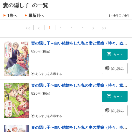
妻の隠し子 の一覧
1巻へ
最新刊へ
1～6件目
/
6件
<<
<
1
・
・
・
>
>>
妻の隠し子～白い結婚をした私と妻と愛娘（時々、ぬいぐるみ）～
825
円 (税込)
カート
試し読み
あらすじを表示する
妻の隠し子〜白い結婚をした私の妻と愛娘（時々、意思あるぬいぐるみ）〜
825
円 (税込)
カート
試し読み
あらすじを表示する
妻の隠し子〜白い結婚をした私と妻の愛娘（時々、空飛ぶぬいぐるみ）〜