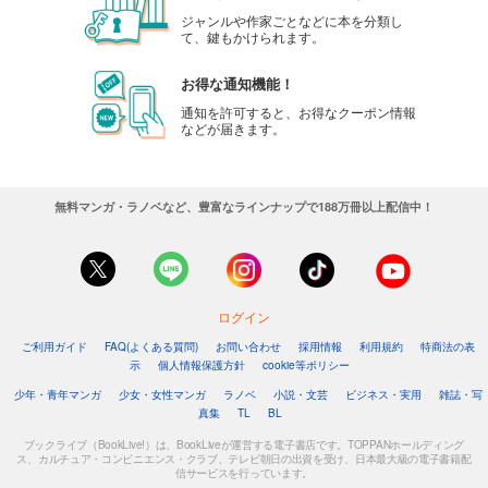
ジャンルや作家ごとなどに本を分類し
て、鍵もかけられます。
お得な通知機能！
通知を許可すると、お得なクーポン情報
などが届きます。
無料マンガ・ラノベなど、豊富なラインナップで188万冊以上配信中！
ログイン
ご利用ガイド
FAQ(よくある質問)
お問い合わせ
採用情報
利用規約
特商法の表
示
個人情報保護方針
cookie等ポリシー
少年・青年マンガ
少女・女性マンガ
ラノベ
小説・文芸
ビジネス・実用
雑誌・写
真集
TL
BL
ブックライブ（BookLive!）は、BookLiveが運営する電子書店です。TOPPANホールディング
ス、カルチュア・コンビニエンス・クラブ、テレビ朝日の出資を受け、日本最大級の電子書籍配
信サービスを行っています。