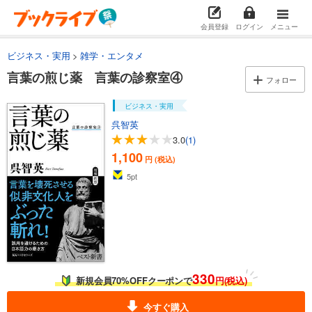
会員登録
ログイン
メニュー
ビジネス・実用
雑学・エンタメ
言葉の煎じ薬 言葉の診察室④
フォロー
ビジネス・実用
呉智英
3.0
(1)
1,100
円 (税込)
5
pt
330
新規会員70%OFFクーポンで
円(税込)
今すぐ購入