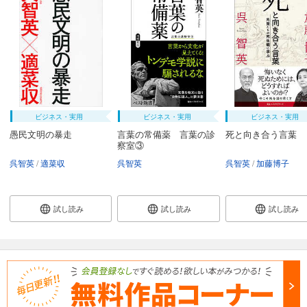
ビジネス・実用
ビジネス・実用
ビジネス・実用
愚民文明の暴走
言葉の常備薬 言葉の診
死と向き合う言葉
察室③
呉智英
適菜収
呉智英
呉智英
加藤博子
試し読み
試し読み
試し読み