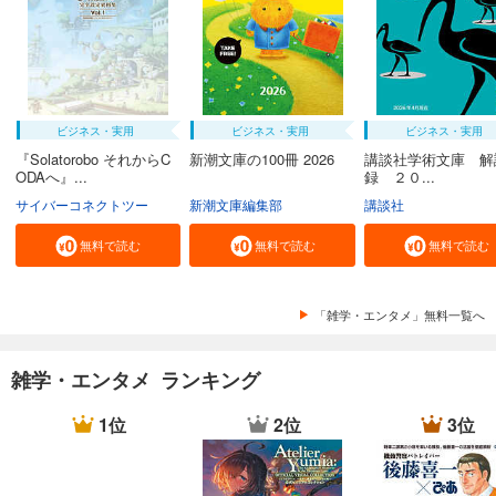
ビジネス・実用
ビジネス・実用
ビジネス・実用
『Solatorobo それからC
新潮文庫の100冊 2026
講談社学術文庫 解
ODAへ』...
録 ２０...
サイバーコネクトツー
新潮文庫編集部
講談社
無料で読む
無料で読む
無料で読む
「雑学・エンタメ」無料一覧へ
雑学・エンタメ ランキング
1位
2位
3位