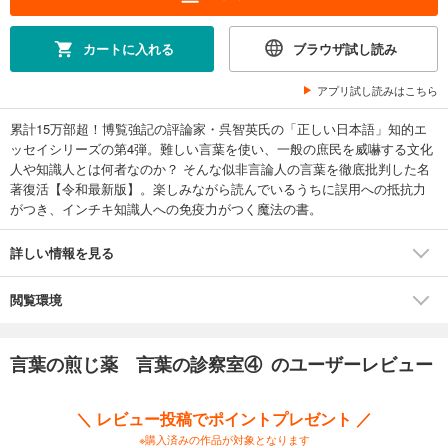
カートに入れる
ブラウザ試し読み
アプリ試し読みはこちら
累計15万部超！博覧強記の評論家・呉智英氏の「正しい日本語」知的エ
ッセイシリーズの第4弾。難しい言葉を使い、一般の庶民を威嚇する文化
人や知識人とは何者なのか？ そんな似非言論人の言葉を徹底批判した名
著復活【令和最新版】。楽しみながら読んでいるうちに誤用への抵抗力
がつき、インチキ知識人への免疫力がつく魔法の書。
詳しい情報を見る
閲覧環境
言葉の煎じ薬 言葉の診察室④ のユーザーレビュー
＼ レビュー投稿でポイントプレゼント ／
※購入済みの作品が対象となります