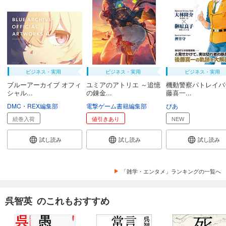
ビジネス・実用
ビジネス・実用
ビジネス・実用
ブルーアーカイブ オフィ
ユミアのアトリエ ～追憶
機動警察パトレイバ
シャル...
の錬金...
藤喜一...
DMC・REX編集部
電撃ゲーム書籍編集部
ぴあ
続巻入荷
値引きあり
NEW
試し読み
試し読み
試し読み
「雑学・エンタメ」ランキングの一覧へ
呉智英 のこれもおすすめ