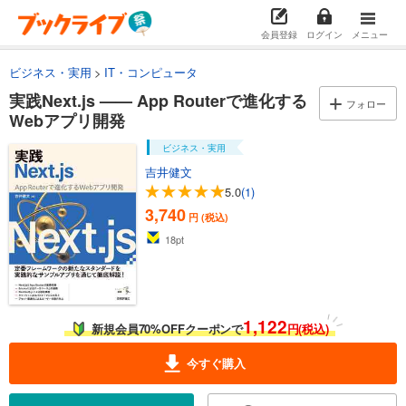
会員登録
ログイン
メニュー
ビジネス・実用
IT・コンピュータ
実践Next.js —— App Routerで進化する
フォロー
Webアプリ開発
ビジネス・実用
吉井健文
5.0
(1)
3,740
円 (税込)
18
pt
1,122
新規会員70%OFFクーポンで
円(税込)
今すぐ購入