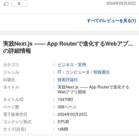
2024年05月30日
0
●第7章：認証機能
7.1：環境変数の設定
7.2：OAuthクライアントの作成
すべてのレビューを見る(
1
)
7.3：NextAuth.jsの導入
7.4：ログインユーザーのデータ表示
7.5：閲覧ユーザーに応じた表示分岐
●第8章：モーダル表示とデータ連携
実践Next.js —— App Routerで進化するWebアプ...
8.1：汎用的なモーダルコンポーネント
の詳細情報
8.2：Parallel RoutesとIntercepting Routesを用いたモーダル
8.3：バックエンド間連携によるデータ保存
カテゴリ
ビジネス・実用
8.4：バックエンド間連携によるデータ削除
ジャンル
IT・コンピュータ
/
情報通信
●第9章：データ更新とUI
9.1：Server Actionの基礎
出版社
技術評論社
9.2：Server Actionによるデータ保存
タイトル
実践Next.js —— App Routerで進化する
9.3：Server Actionによるデータ削除
Webアプリ開発
9.4：Server Actionのエラーハンドリング231
タイトルID
1547083
9.5：Server ActionとフィードバックUI表示
ページ数
368ページ
9.6：Server Actionによる楽観的UI更新
電子版発売日
2024年03月25日
9.7：Server ActionのFormバリデーション
コンテンツ形式
EPUB
9.8：Revaliateの設計
●第10章：パフォーマンスとキャッシュ
サイズ(目安)
19MB
10.1：コンポーネント構造のパフォーマンスへの影響