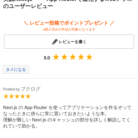
●第3章：App Routerの規約
のユーザーレビュー
3.1：Segment構成ファイル
3.2：Segment構成フォルダ
3.3：Parallel RoutesとIntercepting Routes
＼ レビュー投稿でポイントプレゼント ／
3.4：Routeのメタデータ
※購入済みの作品が対象となります
●第4章：Route Handler
4.1：Route Handlerの定義
レビューを書く
4.2：Route Handlerのレンダリング
4.3：Route Handlerの使用例
●第5章：サンプルアプリの概要
5.0
5.1：サンプルコードの概要とシステム構成
5.2：ローカル開発環境の構築
タメになる
5.3：ORMライブラリ「Prisma」の概要
DBビジュアルエディター「Prisma Studio」の概要
5.5：開発環境のストレージサーバー
ブクログ
Posted by
●第6章：データ取得とキャッシュ
6.1：サンプルコード共通のUIコンポーネント
6.2：fetch関数でのデータ取得
Next.js の App Router を使ってアプリケーションを作るぞって
6.3：fetch関数のRequestのメモ化
なったときに傍らに常に置いておきたいような本。
6.4：fetch関数のキャッシュ
理解が難しい Next.js のキャッシュの部分を詳しく解説してく
6.5：Prisma Clientでのデータ取得
れていて助かる。
6.6：Prisma ClientのRequestのメモ化
6.7：Prisma Clientのキャッシュ