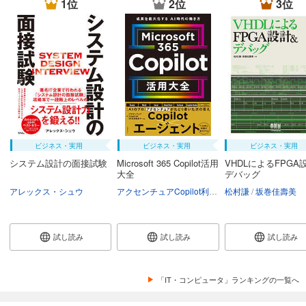
1位
2位
3位
ビジネス・実用
ビジネス・実用
ビジネス・実用
システム設計の面接試験
Microsoft 365 Copilot活用
VHDLによるFPGA
大全
デバッグ
アレックス・シュウ
アクセンチュアCopilot利活用推進チーム
松村謙
坂巻佳壽美
試し読み
試し読み
試し読み
「IT・コンピュータ」ランキングの一覧へ