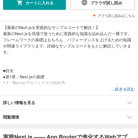
カートに入れる
ブラウザ試し読み
アプリ試し読みはこちら
【最新のNext.jsを実践的なサンプルコードで解説！】
最新のNext.jsを現場で使うために実践的な知識を詰め込んだ一冊です。
フレームワークの基礎はもちろん、パフォーマンスを上げるための知識
や関連ライブラリまで、詳細なサンプルコードをもとに解説していきま
す。
■目次
●第1章：Next.jsの基礎
1.1：Next.jsプロジェクトの始め方
1.2：アプリケーションのルーティング
...続きを読む
1.3：SPAならではのナビゲーション
1.4：ネスト可能なレイアウト
詳しい情報を見る
●第2章：Server Componentとレンダリング
2-1：Server ComponentとClient Component
閲覧環境
2-2：Server Componentのデータ取得
2-3：動的データ取得と静的データ取得
2-4：Routeのレンダリング
実践Next.js —— App Routerで進化するWebアプ...