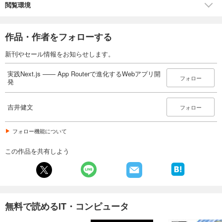
10.2：fetchCacheの設定
閲覧環境
10.3：静的Routeを増やす実装
10.4：SSG Routeの実装
10.5：SSG Routeのパフォーマンスの定量評価
作品・作者をフォローする
10.6：Next.jsによるアセットの最適化
10.7：Next.jsの4種類のキャッシュ
新刊やセール情報をお知らせします。
付録A：Prisma
A.1：Prisma schemaの概要
実践Next.js —— App Routerで進化するWebアプリ開
フォロー
A.2：Prisma Clientの概要
発
A.3：Prismaのマイグレーションとシーディング
吉井健文
フォロー
■著者プロフィール
吉井健文：フロントエンドを専門とするエンジニア。著書として『フロ
フォロー機能について
ントエンド開発のためのテスト入門』（翔泳社、2023年）、『実践
TypeScript』（マイナビ、2019年）があるほか、WEB+DB PRESSへの
この作品を共有しよう
寄稿なども行う。Twitter: @takepepe
無料で読めるIT・コンピュータ