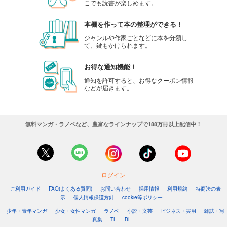
こでも読書が楽しめます。
本棚を作って本の整理ができる！
ジャンルや作家ごとなどに本を分類し
て、鍵もかけられます。
お得な通知機能！
通知を許可すると、お得なクーポン情報
などが届きます。
無料マンガ・ラノベなど、豊富なラインナップで188万冊以上配信中！
ログイン
ご利用ガイド
FAQ(よくある質問)
お問い合わせ
採用情報
利用規約
特商法の表
示
個人情報保護方針
cookie等ポリシー
少年・青年マンガ
少女・女性マンガ
ラノベ
小説・文芸
ビジネス・実用
雑誌・写
真集
TL
BL