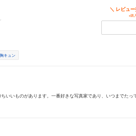
奨端末はPCかタブレットです（スマートフォンは推奨いたしません）
＼ レビュ
ご確認のうえご購入ください。
※購
胸キュン
持ちいいものがあります。一番好きな写真家であり、いつまでたっ