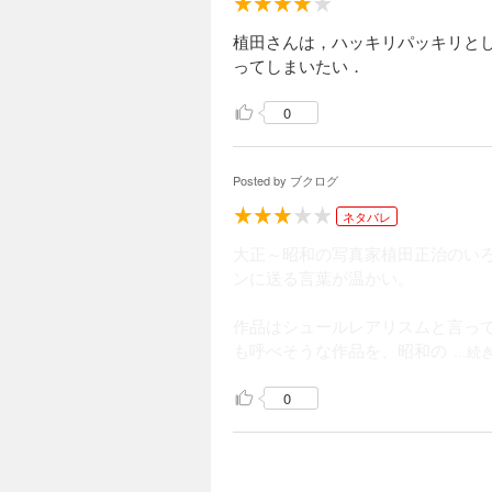
植田さんは，ハッキリパッキリと
ってしまいたい．
0
Posted by
ブクログ
ネタバレ
大正～昭和の写真家植田正治のい
ンに送る言葉が温かい。
作品はシュールレアリスムと言って
も呼べそうな作品を、昭和の
...
0