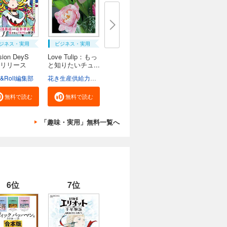
ジネス・実用
ビジネス・実用
sion DeyS
Love Tulip：もっ
リリース
と知りたいチュ...
e&Roll編集部
花き生産供給力強化協議会
無料で読む
無料で読む
「趣味・実用」無料一覧へ
6位
7位