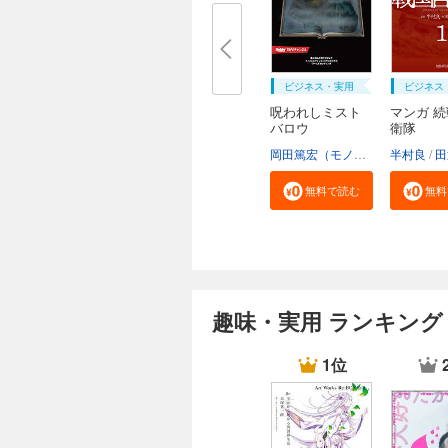
ビジネス・実用
ビジネス
呪われしミスト
マンガ 
バロウ
衛隊
岡田篤宏（モノドラコ）
半村良
宮﨑樹
田
無料で読む
無料
趣味・実用 ランキング
1位