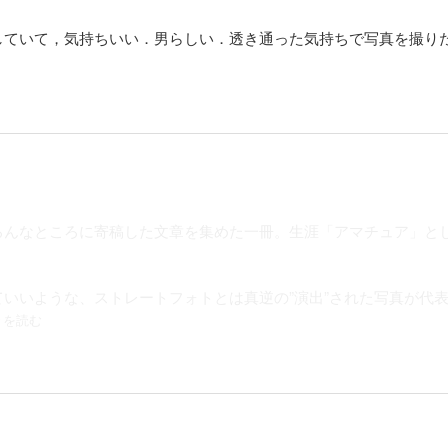
していて，気持ちいい．男らしい．透き通った気持ちで写真を撮り
ろんなところに寄稿した文章を集めた一冊。生涯「アマチュア」と
いいような、ストレートフォトとは真逆の”演出”された写真が代
続きを読む