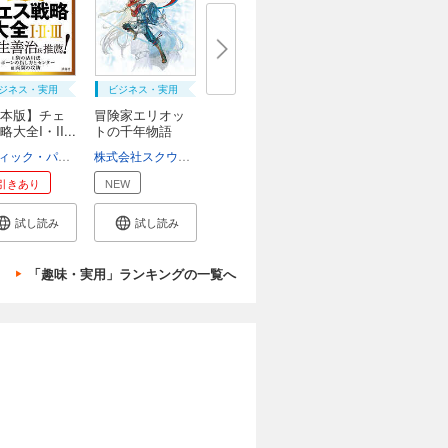
ジネス・実用
ビジネス・実用
本版】チェ
冒険家エリオッ
大全I・II...
トの千年物語
公...
ルディック・パッハマン
小笠誠一
株式会社スクウェア・エニックス
引きあり
NEW
試し読み
試し読み
「趣味・実用」ランキングの一覧へ