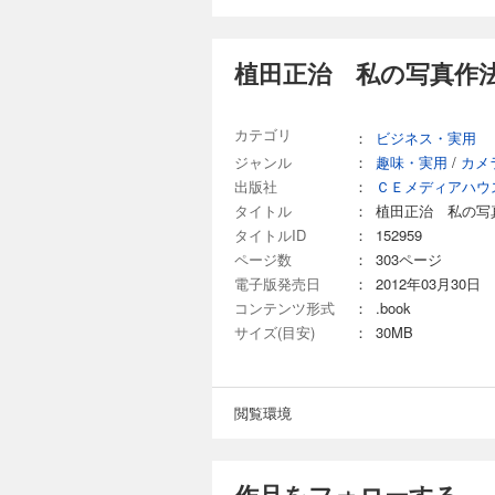
植田正治 私の写真作法
カテゴリ
：
ビジネス・実用
ジャンル
：
趣味・実用
/
カメ
出版社
：
ＣＥメディアハウ
タイトル
：
植田正治 私の写
タイトルID
：
152959
ページ数
：
303ページ
電子版発売日
：
2012年03月30日
コンテンツ形式
：
.book
サイズ(目安)
：
30MB
閲覧環境