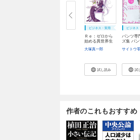
ビジネス・実用
ビジネス
Ｒｅ：ゼロから
パンツ専
始める異世界生
ズ集 パ
活...
大...
大塚真一郎
サイトウ
試し読み
試
作者のこれもおすすめ