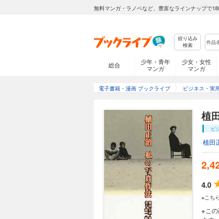
無料マンガ・ラノベなど、豊富なラインナップで18
絞り込み
検索
少年・青年
少女・女性
総合
マンガ
マンガ
電子書籍・漫画 ブックライブ
ビジネス・実
植
ビ
植田
2,4
4.0
※こち
※こ