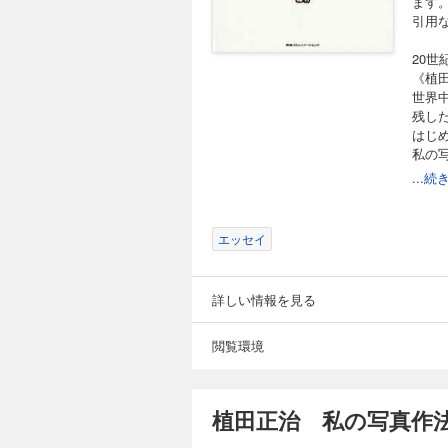
ます
引用
20
《植
世界
残し
はじ
私の
アマ
...
ちょ
オリ
オリ
エッセイ
カメ
愛す
あと
詳しい情報を見る
初出
目次
閲覧環境
本タ
・フ
がで
植田正治 私の写真作
・マ
・テ