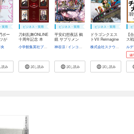
・実用
ビジネス・実用
ビジネス・実用
ビジネス・実用
ビ
門ポー
刀剣乱舞ONLINE
平安幻想夜話 鵺
ドラゴンクエス
【合
ンツが
十周年記念 本
鏡 サプリメン
トVII Reimagine
ス戦略
丸...
ト...
d...
零央
小学館集英社プロダクション
神谷涼
インコグ・ラボ
株式会社スクウェア・エニックス
値
し読み
試し読み
試し読み
試し読み