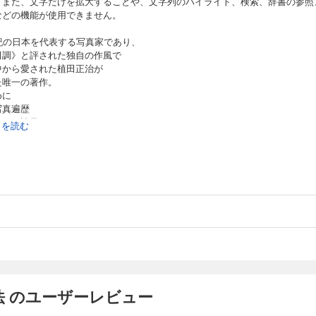
。また、文字だけを拡大することや、文字列のハイライト、検索、辞書の参照
などの機能が使用できません。
世紀の日本を代表する写真家であり、
田調》と評された独自の作風で
中から愛された植田正治が
た唯一の著作。
めに
写真遍歴
チュア諸君へ
続きを読む
っとすてきなもの
ジナルプリントと印画紙1
ジナルプリントと印画紙2
ラとレンズ
べき「ライカ」
がき
一覧
より
イトルは、レイアウト固定型の商品です。
リースクロール（リフロー）型でないので、文字サイズの変更、フォントの変
きません
法 のユーザーレビュー
ーカーは付けられません
キスト検索はできません