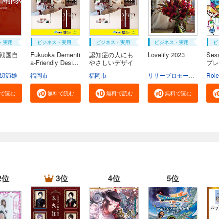
・実用
ビジネス・実用
ビジネス・実用
ビジネス・実用
ビ
続戦国自
Fukuoka Dementi
認知症の人にも
Lovelily 2023
Ses
a-Friendly Desi...
やさしいデザイ
プレ
ン...
辺節雄
福岡市
福岡市
リリープロモーション・ジャパン
Rol
で読む
無料で読む
無料で読む
無料で読む
2位
3位
4位
5位