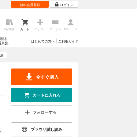
無料会員登録
ログイン
歴
My本棚
カート
フォロー
クーポン
Myページ
雑誌
はじめての方へ
ご利用ガイド
写真集
法
今すぐ購入
カートに入れる
フォローする
ブラウザ試し読み
い