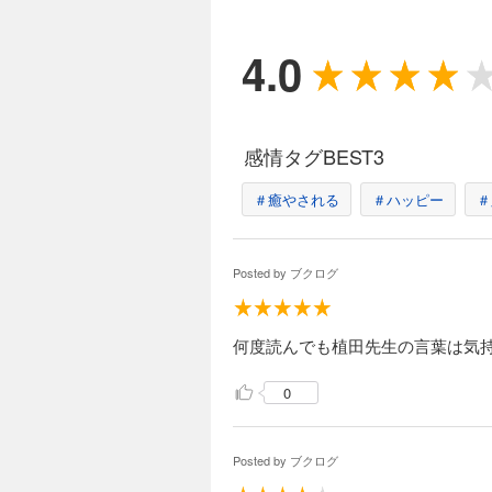
・推
以上
4.0
感情タグBEST3
＃癒やされる
＃ハッピー
＃
Posted by
ブクログ
何度読んでも植田先生の言葉は気
0
Posted by
ブクログ