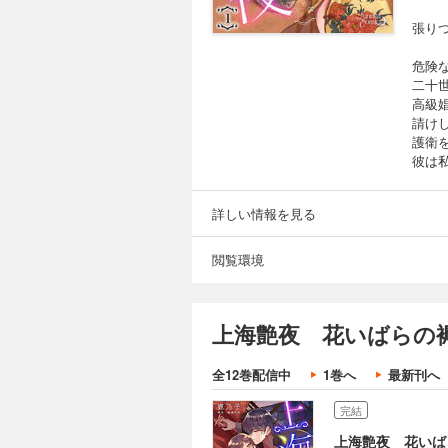
張り
危険
二十
高級
請け
護衛
彼は
詳しい情報を見る
閲覧環境
上海艶夜 花いばらの褥
全12巻配信中
1巻へ
最新刊へ
完結
上海艶夜 花いば