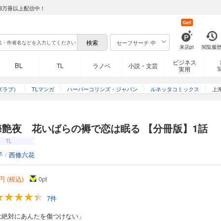
8万冊以上配信中！
Get!
セーフサーチ 中
来店pt
閲覧履
ビジネス
BL
TL
ラノベ
小説・文芸
実用
ズラブ）
TLマンガ
ハーパーコリンズ・ジャパン
ルネッタコミックス
上
海艶夜 花いばらの褥で恋は眠る 【分冊版】1話
TL
子
/
西條六花
円 (税込)
0
pt
7件
は絶対にあんたを傷つけない」