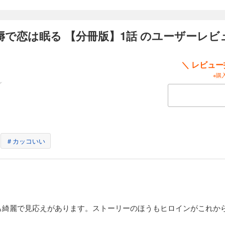
らの褥で恋は眠る【分冊版】12話
で恋は眠る 【分冊版】1話 のユーザーレビ
た矜持も…彼の口づけに甘く蕩かされて… 危険な
のすべてを翻弄する──。 二十世紀初頭の魔都・上海。家が没落した笙鈴は妓楼・
級娼婦となり、その美しさと教養の高さから名を馳せてゆく。時は流れ…笙鈴を身
＼ レビュ
幼い頃、笙鈴に救われたと言う彼は身請けだけでなく護衛を提案し…その対価とし
“笙鈴自身”を求めた。 彼は私を傷つけることはない。秀英に身を委ねると決めた笙鈴
※購
＃カッコいい
も綺麗で見応えがあります。ストーリーのほうもヒロインがこれか