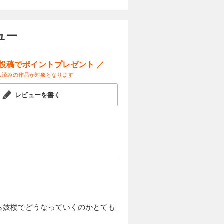
カートに入れる
試し読み
ュー
翠泉楼で身
請けしたい
ー投稿でポイントプレゼント ／
て「俺のも
は──…。
入済みの作品が対象となります
レビューを書く
ら妓楼でどうなっていくのかとても