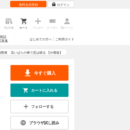
無料会員登録
ログイン
歴
My本棚
カート
フォロー
クーポン
Myページ
雑誌
はじめての方へ
ご利用ガイド
写真集
海艶夜 花いばらの褥で恋は眠る 【分冊版】
今すぐ購入
カートに入れる
フォローする
ブラウザ試し読み