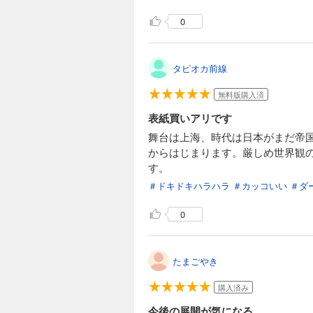
0
タピオカ前線
無料版購入済
表紙買いアリです
舞台は上海、時代は日本がまだ帝
からはじまります。厳しめ世界観
す。
＃ドキドキハラハラ
＃カッコいい
＃ダ
0
たまごやき
購入済み
今後の展開が気になる