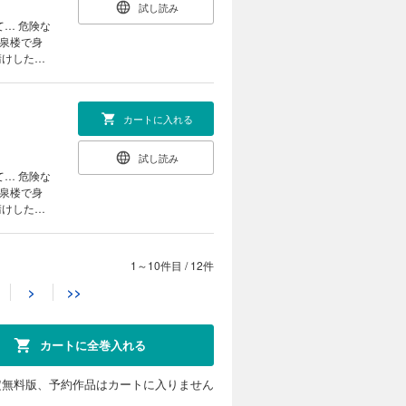
試し読み
翠泉楼で身
請けしたい
て「俺のも
は──…。
カートに入れる
試し読み
翠泉楼で身
請けしたい
て「俺のも
は──…。
1～10件目
/
12件
カートに入れる
>
>>
試し読み
翠泉楼で身
カートに全巻入れる
請けしたい
て「俺のも
定無料版、予約作品はカートに入りません
は──…。