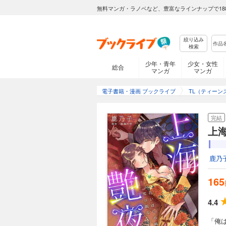
無料マンガ・ラノベなど、豊富なラインナップで18
絞り込み
検索
少年・青年
少女・女性
総合
マンガ
マンガ
電子書籍・漫画 ブックライブ
TL（ティーン
完結
上
鹿乃
165
4.4
「俺