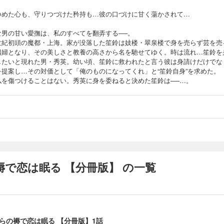
つめた心も、守りつづけた矜持も…彼の口づけに甘く蕩かされて…
な男の甘い愛撫は、私のすべてを翻弄する──。
世紀初頭の魔都・上海。家が没落した笙鈴は妓楼・翠泉楼で身を売らず芸を売
娼婦となり、その美しさと教養の高さから名を馳せてゆく。時は流れ…笙鈴を
したいと現れた男・秀英。幼い頃、笙鈴に救われたと言う彼は身請けだけでな
を提案し…その対価として「俺のものになってくれ」と“笙鈴自身”を求めた。
私を傷つけることはない。秀英に身を委ねると決めた笙鈴は──…。
で恋は眠る 【分冊版】 の一覧
らの褥で恋は眠る 【分冊版】1話