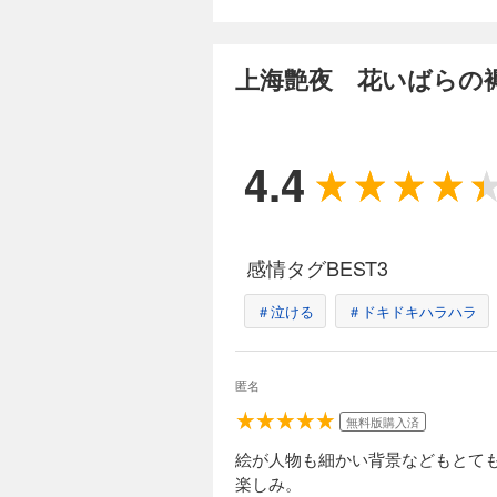
上海艶夜 花いば
165円 (税込)
上海艶夜 花いばらの褥
「俺は絶対にあんたを傷つけない」 張りつめた心も、守りつづけ
男の甘い愛撫は、私
を売らず芸を売る高
と現れた男・秀英。
4.4
のになってくれ」と
感情タグBEST3
＃泣ける
＃ドキドキハラハラ
匿名
無料版購入済
絵が人物も細かい背景などもとて
楽しみ。