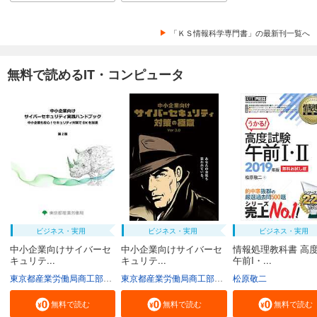
「ＫＳ情報科学専門書」の最新刊一覧へ
無料で読めるIT・コンピュータ
ビジネス・実用
ビジネス・実用
ビジネス・実用
中小企業向けサイバーセ
中小企業向けサイバーセ
情報処理教科書 高
キュリテ...
キュリテ...
午前I・...
東京都産業労働局商工部経営支援課
東京都産業労働局商工部経営支援課
松原敬二
無料で読む
無料で読む
無料で読む