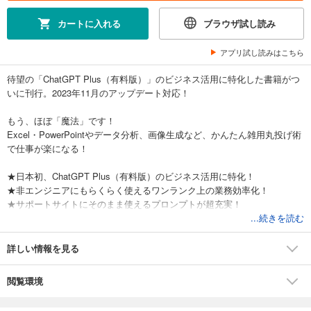
カートに入れる
ブラウザ試し読み
アプリ試し読みはこちら
待望の「ChatGPT Plus（有料版）」のビジネス活用に特化した書籍がつ
いに刊行。2023年11月のアップデート対応！
もう、ほぼ「魔法」です！
Excel・PowerPointやデータ分析、画像生成など、かんたん雑用丸投げ術
で仕事が楽になる！
★日本初、ChatGPT Plus（有料版）のビジネス活用に特化！
★非エンジニアにもらくらく使えるワンランク上の業務効率化！
★サポートサイトにそのまま使えるプロンプトが超充実！
...続きを読む
【推薦の言葉】
ChatGPTがさまざまなデータの分析や加工を行えることはあまり知られ
詳しい情報を見る
ていないが、大きなインパクトがある。かなりの腕のプログラマー／デ
ータサイエンティストがデータ処理のプログラムを自由自在に書くのと
閲覧環境
同じくらいのことが、普通の人にも驚くほど簡単にできるようになる。
業務に使えるアイディアも無数に考えつくだろう。本書では、ChatGPT