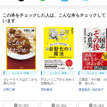
この本をチェックした人は、こんな本もチェックして
います
ビジネス・実用
ビジネス・実用
ビジネス・実用
カレーライスはどこから
ITエンジニアがときめく
三国志「その後」の
来たのか
自動化の...
実 知られ...
水野仁輔
増井敏克
渡邉義浩
仙石知子
試し読み
試し読み
試し読み