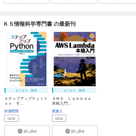
ＫＳ情報科学専門書 の最新刊
ビジネス・実用
ビジネス・実用
ステップアップＰｙｔｈ
ＡＷＳ Ｌａｍｂｄａ
ｏｎ す...
本格入門...
杉浦哲郎
原旅人
NEW
NEW
試し読み
試し読み