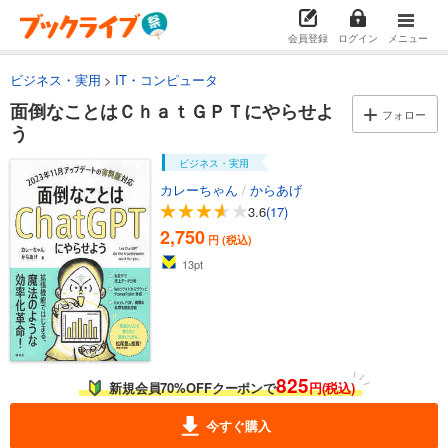
会員登録
ログイン
メニュー
ビジネス・実用
IT・コンピュータ
面倒なことはＣｈａｔＧＰＴにやらせよ
フォロー
う
ビジネス・実用
カレーちゃん
/
からあげ
3.6
(17)
2,750
円 (税込)
13
pt
825
新規会員70%OFFクーポンで
円(税込)
今すぐ購入