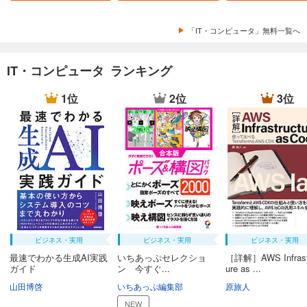
「IT・コンピュータ」無料一覧へ
IT・コンピュータ ランキング
1位
2位
3位
ビジネス・実用
ビジネス・実用
ビジネス・実用
最速でわかる生成AI実践
いちあっぷセレクショ
［詳解］AWS Infrast
ガイド
ン 今すぐ...
ure as ...
山田博啓
いちあっぷ編集部
原旅人
NEW