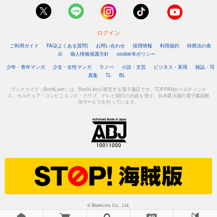
ログイン
ご利用ガイド
FAQ(よくある質問)
お問い合わせ
採用情報
利用規約
特商法の表
示
個人情報保護方針
cookie等ポリシー
少年・青年マンガ
少女・女性マンガ
ラノベ
小説・文芸
ビジネス・実用
雑誌・写
真集
TL
BL
ブックライブ（BookLive!）は、BookLiveが運営する電子書店です。TOPPANホールディング
ス、カルチュア・コンビニエンス・クラブ、テレビ朝日の出資を受け、日本最大級の電子書籍配
信サービスを行っています。
© BookLive Co., Ltd.