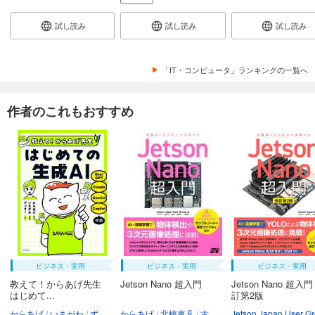
試し読み
試し読み
試し読み
「IT・コンピュータ」ランキングの一覧へ
作者のこれもおすすめ
ビジネス・実用
ビジネス・実用
ビジネス・実用
教えて！からあげ先生
Jetson Nano 超入門
Jetson Nano 超入
はじめて...
訂第2版
からあげ
いまがわ
ずっきー
からあげ
北崎恵凡
古瀬勉
鶴長鎮一
中畑隆拓