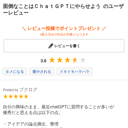
Plusに焦点をあて、その使い方を分かりやすく解説している。ぜひデー
面倒なことはＣｈａｔＧＰＴにやらせよう のユーザ
タの分析や加工に一歩踏み出したい人には読んでいただきたい。
ーレビュー
――松尾豊氏（東京大学教授）
たとえばこんなことができちゃいます！
＼ レビュー投稿でポイントプレゼント ／
※購入済みの作品が対象となります
・「2つのPDFをページを抜き出して結合」など事務処理が一瞬で
・Webページの要約と画像生成で丸投げパワポ作成
レビューを書く
・Excelの関数記入、データ分析
・顧客データから個別営業メール作成
3.6
Browsing、Advanced Data Analysis、DALL・E、GPT-4Vなどの拡張機能
に対応しています。
タメになる
癒やされる
ドキドキハラハラ
【おもな内容】
第1部 知っておきたいChatGPTの基本
ブクログ
Posted by
1章 ChatGPTの基礎知識
2章 ChatGPTの基本的な使い方
3章 ChatGPT Plusのセットアップ
自分の興味のまま、最近chatGPTに質問することが多いが
4章 ファイルのアップロードとダウンロード
優秀だと思える点は以下の点。
第2部 ChatGPTが使える日常テクニック
5章 繰り返し作業を一瞬で
・アイデアの論点摘出、整理
6章 画像の多彩な加工・生成