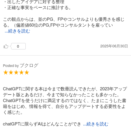
・出したアイデアに対する整理
7章 手軽に音声ファイル処理
・正確な事実をベースに推計する。
8章 丸投げ！ PowerPointスライド作成
9章 マニュアル不要でExcel操作
この観点からは、並のPG、FPやコンサルよりも優秀さを感じ
10章 WordファイルとPDFファイルの便利技
る。（偏差値60位のPG,FPやコンサルタントを雇ってい
第3部 ChatGPTでのデータサイエンス
...続きを読む
11章 データからかんたんグラフ作成
12章 データからビジネスに役立つヒントを得る
2025年06月30日
第4部 ChatGPTのさらに便利な応用テクニック
0
13章 業務を効率化する
14章 ゲームで遊ぶ
15章 ブラウザアプリを作る
ブクログ
Posted by
16章 PythonをChatGPTと勉強する
17章 アドバンスな活用法にチャレンジ
ChatGPTに関する本は今まで数冊読んできたが、2023年アップ
デート版とあるだけ、今まで知らなかったことも多かった。
ChatGPTを使うだけに満足するのではなく、たまにこうした書
籍をはじめ、情報を得て、自分もアップデートする必要性をよ
く感じた。
chatGPTに限らずAIはどんなことができ
...続きを読む