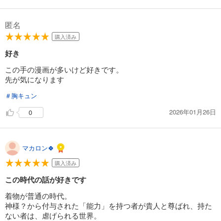
試し読み
あらすじを表示する
匿名
東郷家へ嫁いだ話 19
購入済み
165
円 (税込)
好き
カート
この手の漫画が多いけど好きです。
先が気になります
試し読み
あらすじを表示する
＃胸キュン
東郷家へ嫁いだ話 20
2026年01月26日
0
165
円 (税込)
カート
マカロン🍀
試し読み
あらすじを表示する
購入済み
東郷家へ嫁いだ話 21
この時代の話が好きです
165
円 (税込)
着物が普通の時代。
カート
神様？から付与された「能力」を持つ者が貴人と尊ばれ、持た
ない者は、虐げられる世界。
試し読み