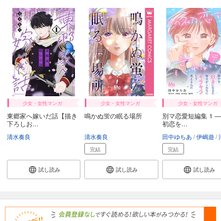
少女・女性マンガ
少女・女性マンガ
少女・女性マンガ
東郷家へ嫁いだ話【描き
鳴かぬ蛍の眠る場所
別マ恋愛短編集 1 
下ろしお...
初恋を...
清水奏良
清水奏良
田中ゆちあ
伊嶋遊
清
完結
完結
試し読み
試し読み
試し読み