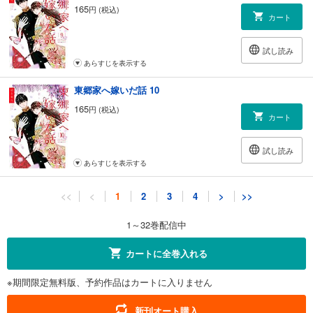
165
円 (税込)
カート
試し読み
あらすじを表示する
東郷家へ嫁いだ話 10
165
円 (税込)
カート
試し読み
あらすじを表示する
東郷家へ嫁いだ話 11
<<
<
1
2
3
4
>
>>
165
円 (税込)
カート
1～32巻配信中
試し読み
カートに全巻入れる
あらすじを表示する
※期間限定無料版、予約作品はカートに入りません
東郷家へ嫁いだ話 12
165
円 (税込)
新刊オート購入