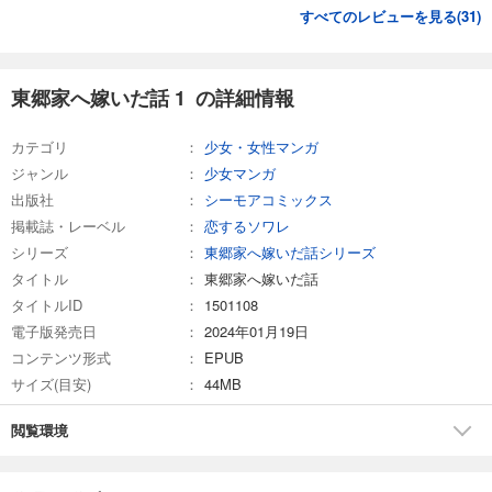
すべてのレビューを見る(
31
)
東郷家へ嫁いだ話 25
165
円 (税込)
カート
東郷家へ嫁いだ話 1 の詳細情報
試し読み
カテゴリ
少女・女性マンガ
あらすじを表示する
ジャンル
少女マンガ
東郷家へ嫁いだ話 26
出版社
シーモアコミックス
165
掲載誌・レーベル
円 (税込)
恋するソワレ
カート
シリーズ
東郷家へ嫁いだ話シリーズ
タイトル
東郷家へ嫁いだ話
試し読み
タイトルID
1501108
あらすじを表示する
電子版発売日
2024年01月19日
東郷家へ嫁いだ話 27
コンテンツ形式
EPUB
165
円 (税込)
サイズ(目安)
44MB
カート
閲覧環境
試し読み
あらすじを表示する