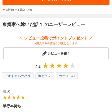
カート
新刊オート購入について
試し読み
あらすじを表示する
東郷家へ嫁いだ話 1 のユーザーレビュー
東郷家へ嫁いだ話 13
165
円 (税込)
＼ レビュー投稿でポイントプレゼント ／
カート
※購入済みの作品が対象となります
試し読み
レビューを書く
あらすじを表示する
東郷家へ嫁いだ話 14
4.2
165
円 (税込)
カート
ドキドキハラハラ
胸キュン
カッコいい
試し読み
あらすじを表示する
匿名
東郷家へ嫁いだ話 15
単行本待ち
165
円 (税込)
カート