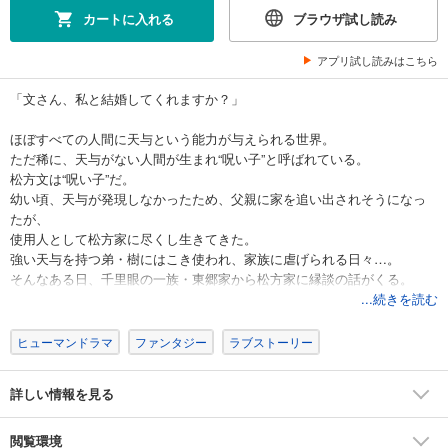
カートに入れる
ブラウザ試し読み
アプリ試し読みはこちら
「文さん、私と結婚してくれますか？」
ほぼすべての人間に天与という能力が与えられる世界。
ただ稀に、天与がない人間が生まれ“呪い子”と呼ばれている。
松方文は“呪い子”だ。
幼い頃、天与が発現しなかったため、父親に家を追い出されそうになっ
たが、
使用人として松方家に尽くし生きてきた。
強い天与を持つ弟・樹にはこき使われ、家族に虐げられる日々…。
そんなある日、千里眼の一族・東郷家から松方家に縁談の話がくる。
東郷家の長女と樹の縁談だと思っていたが、
...続きを読む
当日、やってきたのは長男の正治で――？
戦では負け知らずの千里眼の末裔に見初められた“呪い子”の少女、
ヒューマンドラマ
ファンタジー
ラブストーリー
婚姻からはじまる異能力ラブファンタジー、開幕！【恋するソワレ】
詳しい情報を見る
閲覧環境