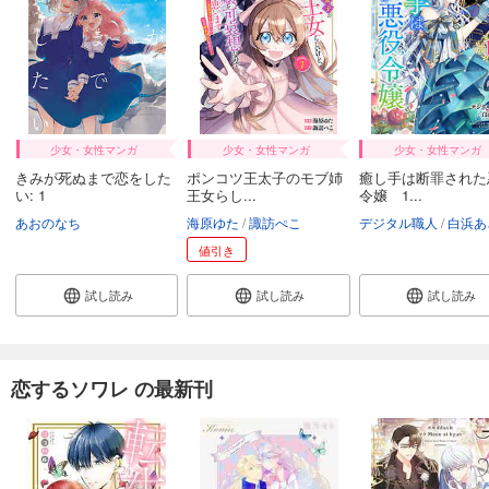
少女・女性マンガ
少女・女性マンガ
少女・女性マンガ
きみが死ぬまで恋をした
ポンコツ王太子のモブ姉
癒し手は断罪された
い: 1
王女らし...
令嬢 1...
あおのなち
海原ゆた
諏訪ぺこ
デジタル職人
白浜あ
値引き
試し読み
試し読み
試し読み
恋するソワレ の最新刊