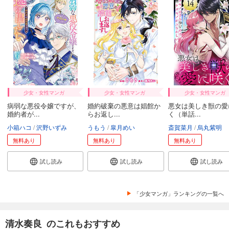
少女・女性マンガ
少女・女性マンガ
少女・女性マンガ
病弱な悪役令嬢ですが、
婚約破棄の悪意は娼館か
悪女は美しき獣の愛
婚約者が...
らお返し...
く（単話...
小箱ハコ
沢野いずみ
うもう
皐月めい
斎賀菜月
烏丸紫明
無料あり
無料あり
無料あり
試し読み
試し読み
試し読み
「少女マンガ」ランキングの一覧へ
清水奏良 のこれもおすすめ