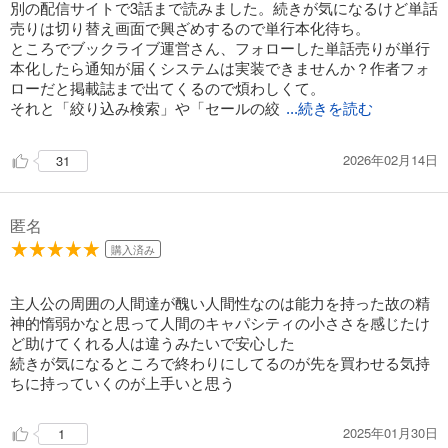
別の配信サイトで3話まで読みました。続きが気になるけど単話
売りは切り替え画面で興ざめするので単行本化待ち。
試し読み
ところでブックライブ運営さん、フォローした単話売りが単行
あらすじを表示する
本化したら通知が届くシステムは実装できませんか？作者フォ
ローだと掲載誌まで出てくるので煩わしくて。
東郷家へ嫁いだ話 16
それと「絞り込み検索」や「セールの絞
...続きを読む
165
円 (税込)
カート
2026年02月14日
31
試し読み
あらすじを表示する
匿名
東郷家へ嫁いだ話 17
購入済み
165
円 (税込)
カート
主人公の周囲の人間達が醜い人間性なのは能力を持った故の精
神的惰弱かなと思って人間のキャパシティの小ささを感じたけ
試し読み
あらすじを表示する
ど助けてくれる人は違うみたいで安心した
続きが気になるところで終わりにしてるのが先を買わせる気持
東郷家へ嫁いだ話 18
ちに持っていくのが上手いと思う
165
円 (税込)
カート
2025年01月30日
1