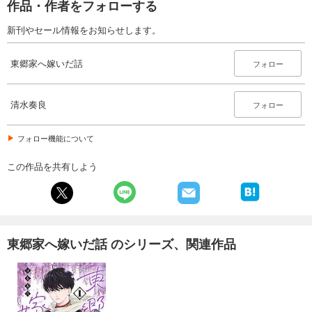
作品・作者をフォローする
東郷家へ嫁いだ話 28
165
新刊やセール情報をお知らせします。
円 (税込)
カート
東郷家へ嫁いだ話
フォロー
試し読み
あらすじを表示する
清水奏良
フォロー
東郷家へ嫁いだ話 29
165
円 (税込)
カート
フォロー機能について
この作品を共有しよう
試し読み
あらすじを表示する
東郷家へ嫁いだ話 30
165
円 (税込)
カート
東郷家へ嫁いだ話 のシリーズ、関連作品
試し読み
あらすじを表示する
東郷家へ嫁いだ話 31