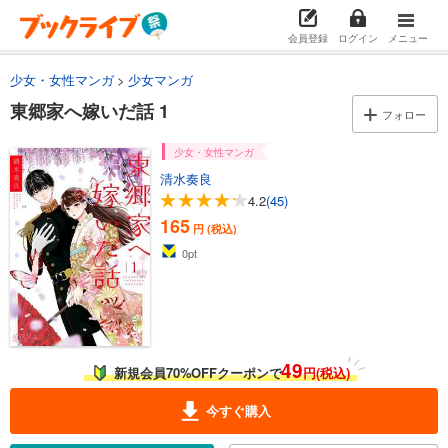
会員登録
ログイン
メニュー
少女・女性マンガ
少女マンガ
東郷家へ嫁いだ話 1
フォロー
少女・女性マンガ
清水奏良
4.2
(45)
165
円 (税込)
0
pt
49
新規会員70%OFFクーポンで
円(税込)
今すぐ購入