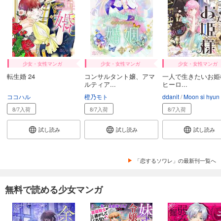
少女・女性マンガ
少女・女性マンガ
少女・女性マンガ
転生婚 24
コンサルタント嬢、アマ
一人で生きたいお姫様
ルティア...
ヒーロ...
ココハル
橙乃モト
ddanit
Moon si hyun
8/7入荷
8/7入荷
8/7入荷
試し読み
試し読み
試し読み
「恋するソワレ」の最新刊一覧へ
無料で読める少女マンガ