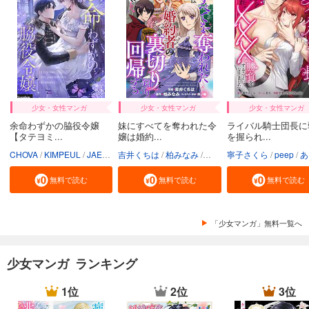
少女・女性マンガ
少女・女性マンガ
少女・女性マンガ
余命わずかの脇役令嬢
妹にすべてを奪われた令
ライバル騎士団長に
【タテヨミ...
嬢は婚約...
を握られ...
CHOVA
KIMPEUL
JAEUNHYANG
吉井くちは
柏みなみ
鈴ノ助
寧子さくら
peep
あ
無料で読む
無料で読む
無料で読む
「少女マンガ」無料一覧へ
少女マンガ ランキング
1位
2位
3位