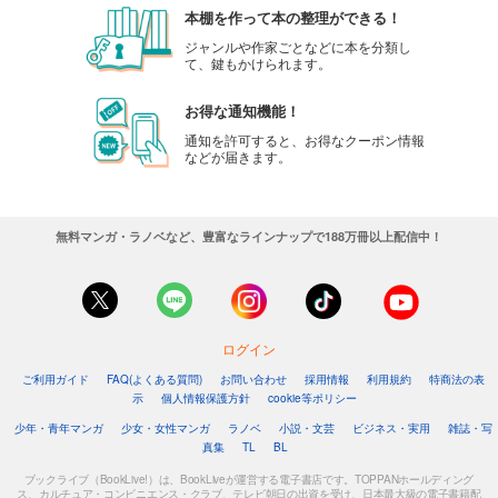
本棚を作って本の整理ができる！
ジャンルや作家ごとなどに本を分類し
て、鍵もかけられます。
お得な通知機能！
通知を許可すると、お得なクーポン情報
などが届きます。
無料マンガ・ラノベなど、豊富なラインナップで188万冊以上配信中！
ログイン
ご利用ガイド
FAQ(よくある質問)
お問い合わせ
採用情報
利用規約
特商法の表
示
個人情報保護方針
cookie等ポリシー
少年・青年マンガ
少女・女性マンガ
ラノベ
小説・文芸
ビジネス・実用
雑誌・写
真集
TL
BL
ブックライブ（BookLive!）は、BookLiveが運営する電子書店です。TOPPANホールディング
ス、カルチュア・コンビニエンス・クラブ、テレビ朝日の出資を受け、日本最大級の電子書籍配