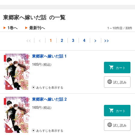
東郷家へ嫁いだ話 の一覧
1巻へ
最新刊へ
1～10件目
/
33件
<<
<
1
2
3
4
>
>>
東郷家へ嫁いだ話 1
165
円 (税込)
カート
試し読み
あらすじを表示する
東郷家へ嫁いだ話 2
165
円 (税込)
カート
試し読み
あらすじを表示する