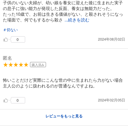
子供のいない夫婦が、幼い娘を養女に迎えた後に生まれた実子
あらすじを表示する
の息子に強い能力が発現した反面、養女は無能力だった。
たった10歳で、お前は生きる価値がない、と殺されそうになっ
東郷家へ嫁いだ話 22
た場面で、何でもするから殺さ
...続きを読む
165
円 (税込)
カート
＃切ない
2024年08月02日
0
試し読み
あらすじを表示する
東郷家へ嫁いだ話 23
匿名
165
円 (税込)
購入済み
カート
怖いことだけど実際にこんな世の中に生まれたら力がない場合
試し読み
主人公のように扱われるのが普通なんですよね。
あらすじを表示する
東郷家へ嫁いだ話 24
2024年02月05日
0
165
円 (税込)
カート
レビューをもっと見る
試し読み
あらすじを表示する