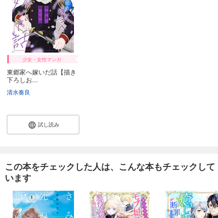
165
円 (税込)
カート
試し読み
あらすじを表示する
少女・女性マンガ
東郷家へ嫁いだ話 32
東郷家へ嫁いだ話【描き
下ろしお...
165
円 (税込)
カート
清水奏良
続巻入荷
試し読み
あらすじを表示する
試し読み
東郷家へ嫁いだ話 33
165
円 (税込)
購入予約
この本をチェックした人は、こんな本もチェックして
9/4入荷
います
あらすじを表示する