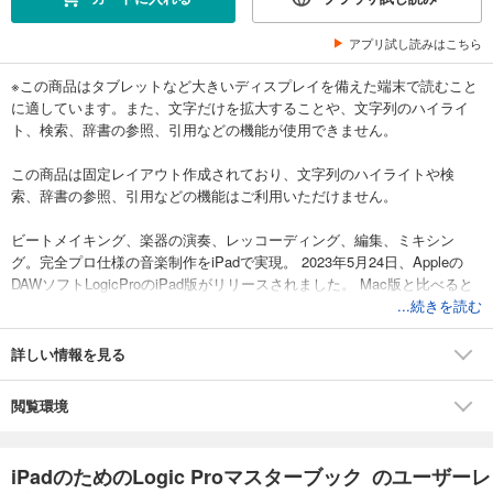
アプリ試し読みはこちら
※この商品はタブレットなど大きいディスプレイを備えた端末で読むこと
に適しています。また、文字だけを拡大することや、文字列のハイライ
ト、検索、辞書の参照、引用などの機能が使用できません。
この商品は固定レイアウト作成されており、文字列のハイライトや検
索、辞書の参照、引用などの機能はご利用いただけません。
ビートメイキング、楽器の演奏、レッコーディング、編集、ミキシン
グ。完全プロ仕様の音楽制作をiPadで実現。 2023年5月24日、Appleの
DAWソフトLogicProのiPad版がリリースされました。 Mac版と比べると
iPad版の画面は小さいのですが、効率よく編集を行うための機能が搭載
...続きを読む
されているので、慣れればそれほどストレスなく作業が行えるでしょ
う。 iPad版のプロジェクトはMac版のそれと互換性があるので、旅先の
詳しい情報を見る
ホテルでプロジェクトを編集したり、スタジオで新たなテイクを録音し
たりして、あとで自宅のMacでじっくりと編集、ミックスするといった使
閲覧環境
い方も可能です。
LogicProを使いこなすには、楽曲を作成しながら、少しずつマスターする
iPadのためのLogic Proマスターブック のユーザーレ
のが一番の近道です。 本書は、その手助けとなることを目指した解説書