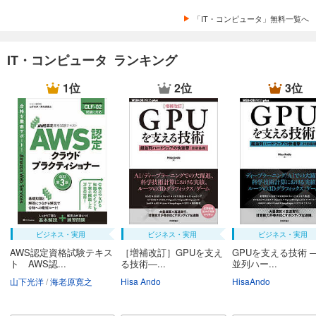
「IT・コンピュータ」無料一覧へ
IT・コンピュータ ランキング
1位
2位
3位
ビジネス・実用
ビジネス・実用
ビジネス・実用
AWS認定資格試験テキス
［増補改訂］GPUを支え
GPUを支える技術 
ト AWS認...
る技術―...
並列ハー...
山下光洋
海老原寛之
Hisa Ando
HisaAndo