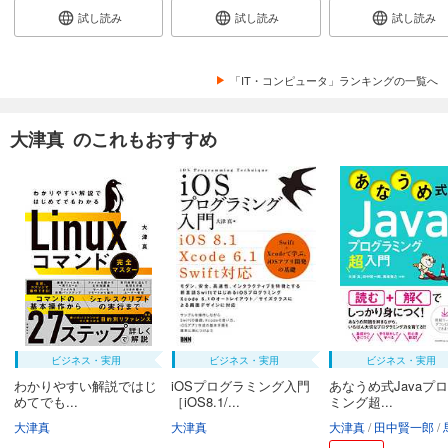
試し読み
試し読み
試し読み
「IT・コンピュータ」ランキングの一覧へ
大津真 のこれもおすすめ
ビジネス・実用
ビジネス・実用
ビジネス・実用
わかりやすい解説ではじ
iOSプログラミング入門
あなうめ式Javaプ
めてでも...
［iOS8.1/...
ミング超...
大津真
大津真
大津真
田中賢一郎
馬