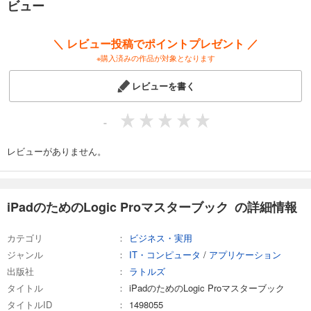
ビュー
です。
まず、Chapter1では、DAWを始めるための予備知識と、LogicProの画面
＼ レビュー投稿でポイントプレゼント ／
構成について説明します。 Chapter2では、LogicProの基本操作として、
※購入済みの作品が対象となります
プロジェクトの作成や、トラックやリージョン、プレイサーフェスにつ
いて説明します。 Chapter3ではMIDI、Chapter4ではオーディオの基本的
レビューを書く
な取り扱いについて説明します。 Chapter5ではMIDIデータの活用法、
Chapter6ではミキサーの使いこなしについて説明します。 最後の
Chaper7ではLiveLoopsやBeatBreakerなど、LogicProの便利機能について
-
取り上げています。
レビューがありません。
本書の使い方ですが、最初に全体にざっと目を通して、iPad版LogicProを
使用してどんなことができるのかを把握するとよいでしょう。 そのあと
は、実際に楽曲を作成しながら、操作がわからない部分についてリファ
レンス的に参照していただければと思います。
iPadのためのLogic Proマスターブック の詳細情報
カテゴリ
ビジネス・実用
ジャンル
IT・コンピュータ
/
アプリケーション
出版社
ラトルズ
タイトル
iPadのためのLogic Proマスターブック
タイトルID
1498055