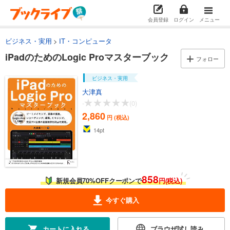
会員登録
ログイン
メニュー
ビジネス・実用
IT・コンピュータ
iPadのためのLogic Proマスターブック
フォロー
ビジネス・実用
大津真
-
(0)
2,860
円 (税込)
14
pt
858
新規会員70%OFFクーポンで
円(税込)
今すぐ購入
カートに入れる
ブラウザ試し読み