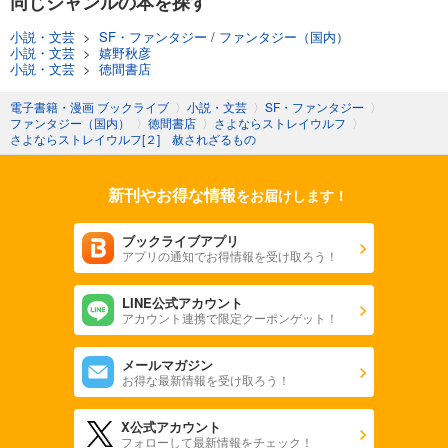
同じジャンルの本を探す
小説・文芸
>
SF・ファンタジー
/
ファンタジー（国内）
小説・文芸
>
嬉野秋彦
小説・文芸
>
徳間書店
電子書籍・漫画 ブックライブ
〉
小説・文芸
〉
SF・ファンタジー
〉
ファンタジー（国内）
〉
徳間書店
〉
さよならストレイウルフ
〉
さよならストレイウルフ[２] 赦されざるもの
新刊やお得な情報
をお届けします！
ブックライブアプリ
アプリの通知でお得情報を受け取ろう！
LINE公式アカウント
アカウント連携で限定クーポンゲット！
メールマガジン
お得な最新情報を受け取ろう！
X公式アカウント
フォローして最新情報をチェック！