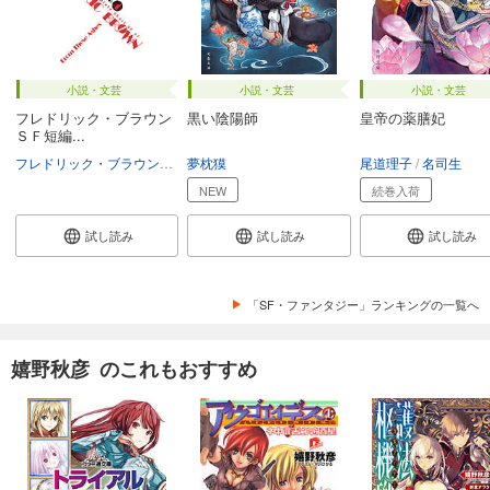
小説・文芸
小説・文芸
小説・文芸
フレドリック・ブラウン
黒い陰陽師
皇帝の薬膳妃
ＳＦ短編...
フレドリック・ブラウン
安原和見
夢枕獏
尾道理子
名司生
NEW
続巻入荷
試し読み
試し読み
試し読み
「SF・ファンタジー」ランキングの一覧へ
嬉野秋彦 のこれもおすすめ