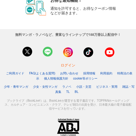
お得な通知機能！
通知を許可すると、お得なクーポン情報
などが届きます。
無料マンガ・ラノベなど、豊富なラインナップで188万冊以上配信中！
ログイン
ご利用ガイド
FAQ(よくある質問)
お問い合わせ
採用情報
利用規約
特商法の表
示
個人情報保護方針
cookie等ポリシー
少年・青年マンガ
少女・女性マンガ
ラノベ
小説・文芸
ビジネス・実用
雑誌・写
真集
TL
BL
ブックライブ（BookLive!）は、BookLiveが運営する電子書店です。TOPPANホールディング
ス、カルチュア・コンビニエンス・クラブ、テレビ朝日の出資を受け、日本最大級の電子書籍配
信サービスを行っています。