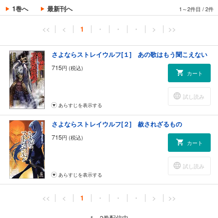
1巻へ
最新刊へ
1～2件目
/
2件
<<
<
1
・
・
・
>
>>
さよならストレイウルフ[１] あの歌はもう聞こえない
715
円 (税込)
カート
試し読み
あらすじを表示する
さよならストレイウルフ[２] 赦されざるもの
715
円 (税込)
カート
試し読み
あらすじを表示する
<<
<
1
・
・
・
>
>>
1～2巻配信中