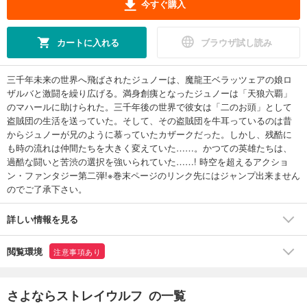
今すぐ購入
カートに入れる
ブラウザ試し読み
三千年未来の世界へ飛ばされたジュノーは、魔龍王ベラッツェアの娘ロ
ザルバと激闘を繰り広げる。満身創痍となったジュノーは「天狼六覇」
のマハールに助けられた。三千年後の世界で彼女は「二のお頭」として
盗賊団の生活を送っていた。そして、その盗賊団を牛耳っているのは昔
からジュノーが兄のように慕っていたカザークだった。しかし、残酷に
も時の流れは仲間たちを大きく変えていた……。かつての英雄たちは、
過酷な闘いと苦渋の選択を強いられていた……! 時空を超えるアクショ
ン・ファンタジー第二弾!※巻末ページのリンク先にはジャンプ出来ません
のでご了承下さい。
詳しい情報を見る
閲覧環境
注意事項あり
さよならストレイウルフ の一覧