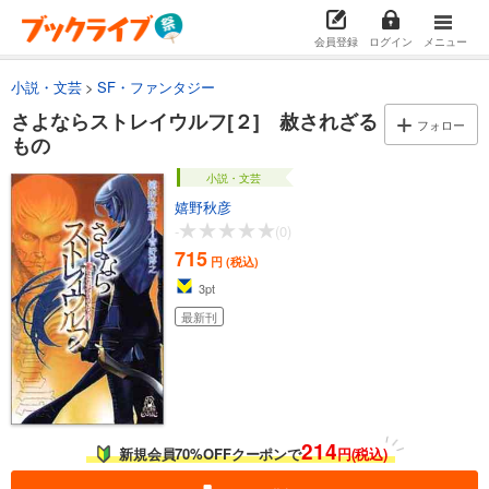
会員登録
ログイン
メニュー
小説・文芸
SF・ファンタジー
さよならストレイウルフ[２] 赦されざる
フォロー
もの
小説・文芸
嬉野秋彦
-
(0)
715
円 (税込)
3
pt
最新刊
214
新規会員70%OFFクーポンで
円(税込)