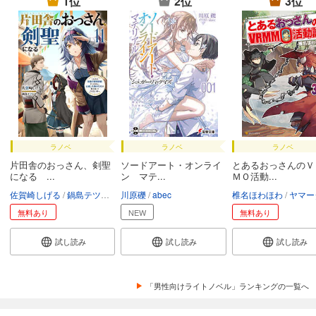
1位
2位
3位
ラノベ
ラノベ
ラノベ
片田舎のおっさん、剣聖
ソードアート・オンライ
とあるおっさんのＶ
になる ...
ン マテ...
ＭＯ活動...
佐賀崎しげる
鍋島テツヒロ
川原礫
abec
椎名ほわほわ
ヤマー
無料あり
NEW
無料あり
試し読み
試し読み
試し読み
「男性向けライトノベル」ランキングの一覧へ