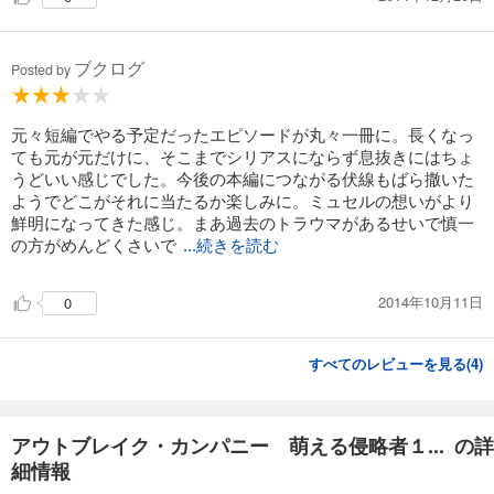
ブクログ
Posted by
元々短編でやる予定だったエピソードが丸々一冊に。長くなっ
ても元が元だけに、そこまでシリアスにならず息抜きにはちょ
うどいい感じでした。今後の本編につながる伏線もばら撒いた
ようでどこがそれに当たるか楽しみに。ミュセルの想いがより
鮮明になってきた感じ。まあ過去のトラウマがあるせいで慎一
の方がめんどくさいで
...続きを読む
2014年10月11日
0
すべてのレビューを見る(
4
)
アウトブレイク・カンパニー 萌える侵略者１... の詳
細情報