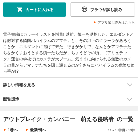
カートに入れる
ブラウザ試し読み
試し読み
あらすじを表示する
アプリ試し読みはこちら
アウトブレイク・カンパニー 萌える侵略者８
電子書籍はカラーイラストを増量! 以前、慎一を誘拐した、エルダントと
605
円 (税込)
カート
は敵対する隣国バハイラムのアマテナと、その部下のクラーラがあろう
ことか、エルダントに逃げて来た。行きがかりで、なんとかアマテナた
ちをかくまおうとする慎一たちだが、ちょうどその頃、〈アミュテッ
試し読み
ク〉運営の学校ではカメラが大ブーム。気ままに向けられる無数のカメ
あらすじを表示する
ラの目からアマテナたちを隠し通せるのか? さらにバハイラムの危険な追
アウトブレイク・カンパニー 萌える侵略者９
っ手が!?
605
円 (税込)
カート
詳しい情報を見る
試し読み
閲覧環境
あらすじを表示する
アウトブレイク・カンパニー 萌える侵略者１０
アウトブレイク・カンパニー 萌える侵略者 の一覧
550
円 (税込)
カート
1巻へ
最新刊へ
11～19件目
/
19件