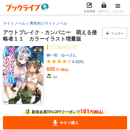
カート
会員登録
ログイン
メニュー
試し読み
あらすじを表示する
ライトノベル
男性向けライトノベル
アウトブレイク・カンパニー 萌える侵略者５
アウトブレイク・カンパニー 萌える侵
フォロー
略者１１ カラーイラスト増量版
605
円 (税込)
カート
ラノベ
榊一郎
/
ゆーげん
試し読み
4.3
(20)
あらすじを表示する
605
円 (税込)
アウトブレイク・カンパニー 萌える侵略者６
3
pt
605
円 (税込)
カート
試し読み
あらすじを表示する
181
新規会員70%OFFクーポンで
円(税込)
アウトブレイク・カンパニー 萌える侵略者７
605
円 (税込)
今すぐ購入
カート