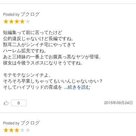
ブクログ
Posted by
短編集って前に言ってたけど
公約違反じゃないけど長編ですね。
獣耳二人がシンイチ宅にやってきて
ハーレム拡充ですね。
あと三姉妹の一番上でお腹真っ黒なヤツが登場。
彼女は今後ラスボスになりそうですね。
モテモテなシンイチよ、
そろそろ卒業しちゃってもいいんじゃないかい？
そしてハイブリッドの育成を
...続きを読む
2015年09月24日
0
ブクログ
Posted by