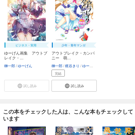
ビジネス・実用
少年・青年マンガ
ゆーげん画集 アウトブ
アウトブレイク・カンパ
レイク・...
ニー 萌...
榊一郎
ゆーげん
榊一郎
梶谷きり
ゆーげん
完結
試し読み
試し読み
この本をチェックした人は、こんな本もチェックして
います