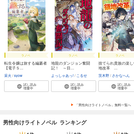
ラノベ
ラノベ
ラノベ
転生令嬢は旅する編纂者
地龍のダンジョン奮闘
捨てられ貴族の楽し
【電子Ｓ...
記！ ～目...
地改革 ...
采火
syow
よっしゃあっ!
こるせ
茨木野
さかなへん
試し読み
試し読み
試し読み
増量中
増量中
増量中
「男性向けライトノベル」無料一覧へ
男性向けライトノベル ランキング