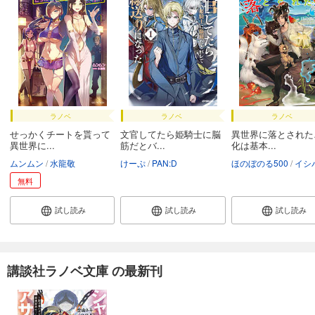
ラノベ
ラノベ
ラノベ
せっかくチートを貰って
文官してたら姫騎士に脳
異世界に落とされた
異世界に...
筋だとバ...
化は基本...
ムンムン
水龍敬
けーぷ
PAN:D
ほのぼのる500
イシバシヨウ
無料
試し読み
試し読み
試し読み
講談社ラノベ文庫 の最新刊