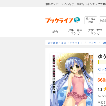
無料マンガ・ラノベなど、豊富なラインナップで18
絞り込み
検索
少年・青年
少女・女性
総合
マンガ
マンガ
電子書籍・漫画 ブックライブ
ラノベ
男
ゆ
むら
660
4.3
※こち
依と