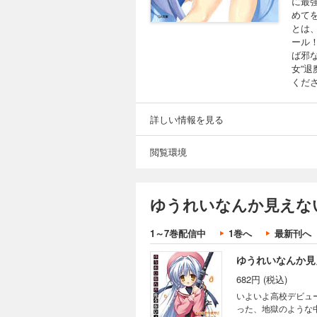
に最
めて
とは
ール
ば邪
女”
くだ
詳しい情報を見る
閲覧環境
ゆうれいなんか見えな
1～7巻配信中
1巻へ
最新刊へ
ゆうれいなんか見
682円 (税込)
いよいよ高校デビュ
った、地獄のような