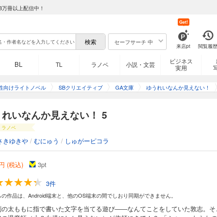
8万冊以上配信中！
Get!
セーフサーチ 中
来店pt
閲覧履
ビジネス
BL
TL
ラノベ
小説・文芸
実用
性向けライトノベル
SBクリエイティブ
GA文庫
ゆうれいなんか見えない！
うれいなんか見えない！ 5
ラノベ
さきゆきや
/
むにゅう
/
しゅがーピコラ
円 (税込)
3
pt
3件
らの作品は、Android端末と、他のOS端末の間でしおり同期ができません。
刹の太ももに指で書いた文字を当てる遊び――なんてことをしていた敦志。そ