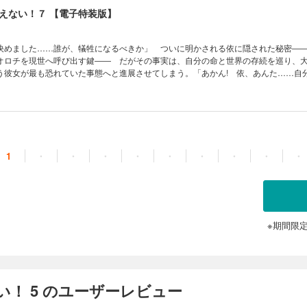
えない！７ 【電子特装版】
決めました……誰が、犠牲になるべきか」 ついに明かされる依に隠された秘密―
オロチを現世へ呼び出す鍵―― だがその事実は、自分の命と世界の存続を巡り、
う彼女が最も恐れていた事態へと進展させてしまう。「あかん! 依、あんた……自
」 その重みに耐えきれず、ついには自らを黄泉路に落とそうとする依。敦志は彼女
出来るのか――!? 「俺は依ちゃんも世界も、絶対に諦めない!」 ランドセル少女
版では短編「ゆうれいなんか見えない 神社の怪」を特別収録! ※電子版は文庫版と
、あらかじめご了承ください
1
・
・
・
・
・
・
・
・
・
※期間限
！ 5 のユーザーレビュー