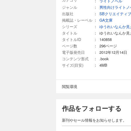
：
ライトノベル
ジャンル
：
男性向けライトノ
出版社
：
SBクリエイティ
掲載誌・レーベル
：
GA文庫
シリーズ
：
ゆうれいなんか見
タイトル
：
ゆうれいなんか見
タイトルID
：
140858
ページ数
：
296ページ
電子版発売日
：
2012年12月14日
コンテンツ形式
：
.book
サイズ(目安)
：
4MB
閲覧環境
作品をフォローする
新刊やセール情報をお知らせします。