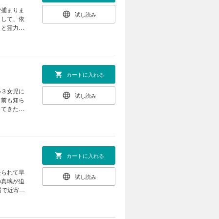
で捕まりま
試し読み
くして、依
々と霊力を
だ！ 純白
ので、あら
カートに入れる
小３女児に
試し読み
名前も知ら
ってきた屋
ちなど抱く
なる場合が
カートに入れる
去られて早
試し読み
の真璃が迫
場で近寄ら
思い込んだ
語、です