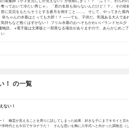
強の退魔師（小３女児にしか見えない）が依頼にきて！？ 「ふぅ～、わらわ
を奪っておいて冷たい男じゃ」 「君の名前も知らないんだけど！？」 その依
、世に災厄をもたらそうとする蒼月を倒すこと……。 そして、やってきた屋
！ 依ちゃんの水着はとっても大胆！？ ――でも、子供だ。常識ある大人であ
な気持ちなど抱くはずがない！ フリル水着のおへそもかわいい“ランドセル少
退魔物語。 ※電子版は文庫版と一部異なる場合がありますので、あらかじめご
さい
い！ の一覧
えない！
ー！ 幽霊が見えることを周りに話してしまった結果、好きな子にまでキモイと言
中学時代とも今日でサヨナラだ！ そんな思いを胸に入学式へと向かった調敦志（