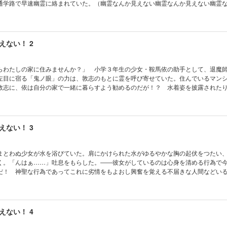
通学路で早速幽霊に絡まれていた。（幽霊なんか見えない幽霊なんか見えない幽霊
が、やっぱり見えた。このままでは遅刻必至。初日から悪目立ちは嫌だ。高校デビュー
元に、救いの女神（小学生）は意外な所からやってきて!? ※電子版は文庫版と一部
らかじめご了承ください。
えない！ 2
らわたしの家に住みませんか？」 小学３年生の少女・鞍馬依の助手として、退魔
左目に宿る「鬼ノ眼」の力は、敦志のもとに霊を呼び寄せていた。住んでいるマン
敦志に、依は自分の家で一緒に暮らすよう勧めるのだが！？ 水着姿を披露された
ドキの共同生活。さらには美穂からも迫られることに。「んふっ……あたしのモノ
ゃうから♪」「こ、こらっ、胸を見てしゃべるな！ は、恥ずかしいじゃないか！」
文庫大賞受賞“ランドセル少女”退魔物語。
えない！ 3
まとわぬ少女が水を浴びていた。肩にかけられた水がゆるやかな胸の起伏をつたい
く。「んはぁ……」吐息をもらした。――彼女がしているのは心身を清める行為で
だ！ 神聖な行為であってこれに劣情をもよおし興奮を覚える不届きな人間などい
“理論武装”は完璧だ」相変わらずの敦志をよそに会長に迫る霊獣の手。一日に一本ず
たとき、会長は霊獣に連れ去られる――！？ 「お兄さま」と呼んでくれる依も見ど
語。
えない！ 4