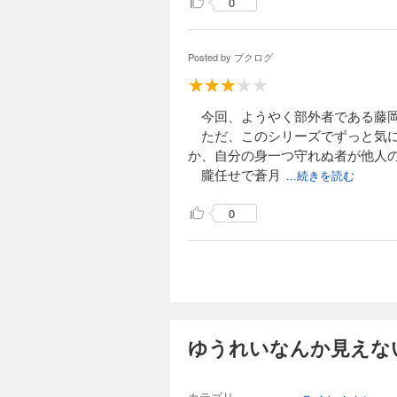
0
Posted by
ブクログ
今回、ようやく部外者である藤岡
ただ、このシリーズでずっと気に
か、自分の身一つ守れぬ者が他人
朧任せで蒼月
...続きを読む
0
ゆうれいなんか見えない
カテゴリ