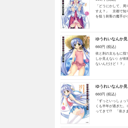
「どうにかして、周
すえ？」 京都で知
を狙う刺客の魔手が
奪われて倒れていく
ぱんつなおしりもか
かじめご了承くださ
ゆうれいなんか見
660円 (税込)
依と刹の太ももに指
しか見えない）が依
ないんだけど！？」
内プール！ 依ちゃ
はずがない！ フリ
ありますので、あら
ゆうれいなんか見
660円 (税込)
「ずっといっしょっ
くも半年が過ぎた。
ってきて!? 「依
れたり、手を握られ
彼女は、妖に騙され
よ? ※電子版は文