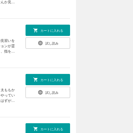
なんか見え
の夢
異なる場合
カートに入れる
師見習いを
試し読み
ションが霊
り、指を咥
になって。
もちろん
カートに入れる
、太ももか
試し読み
今やってい
るはずがな
つ増えて
ころの“ラ
カートに入れる