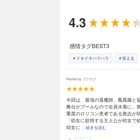
4.3
感情タグBEST3
＃ドキドキハラハラ
＃笑える
Posted by
ブクログ
今回は、最強の退魔師、鳳凰朧と
舞台がプールなので全員水着に。
重度のロリコン患者である敦志が
「幼女に欲情する主人公が幼女で
幼女に
...続きを読む