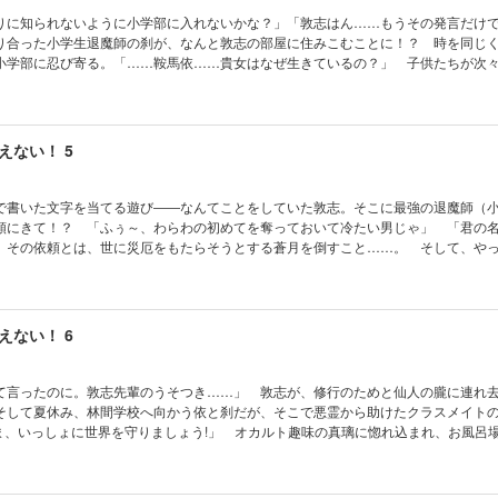
りに知られないように小学部に入れないかな？」「敦志はん……もうその発言だけ
り合った小学生退魔師の刹が、なんと敦志の部屋に住みこむことに！？ 時を同じ
小学部に忍び寄る。「……鞍馬依……貴女はなぜ生きているの？」 子供たちが次
怪現象が！？ ――これは着替えの覗きじゃなく、霊障を見つけるための監視なん
わいい“ランドセル少女”退魔物語。 ※電子版は文庫版と一部異なる場合があります
い
えない！ 5
で書いた文字を当てる遊び――なんてことをしていた敦志。そこに最強の退魔師（
頼にきて！？ 「ふぅ～、わらわの初めてを奪っておいて冷たい男じゃ」 「君の
 その依頼とは、世に災厄をもたらそうとする蒼月を倒すこと……。 そして、や
んの水着はとっても大胆！？ ――でも、子供だ。常識ある大人であれば邪な気持
ル水着のおへそもかわいい“ランドセル少女”退魔物語。 ※電子版は文庫版と一部異
かじめご了承ください
えない！ 6
て言ったのに。敦志先輩のうそつき……」 敦志が、修行のためと仙人の朧に連れ
そして夏休み、林間学校へ向かう依と刹だが、そこで悪霊から助けたクラスメイト
さま、いっしょに世界を守りましょう!」 オカルト趣味の真璃に惚れ込まれ、お風呂
たり……。挙げ句の果て「依ともっと親しくなりたい、なるために霊力が必要」と
て祟神の祠へ向かってしまい……!? 夏の制服姿もかわいい“ランドセル少女”退魔物
庫版と一部異なる場合がありますので、あらかじめご了承ください