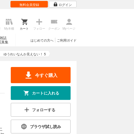
無料会員登録
ログイン
歴
My本棚
カート
フォロー
クーポン
Myページ
雑誌
はじめての方へ
ご利用ガイド
写真集
ゆうれいなんか見えない！ 5
今すぐ購入
カートに入れる
フォローする
ブラウザ試し読み
こ