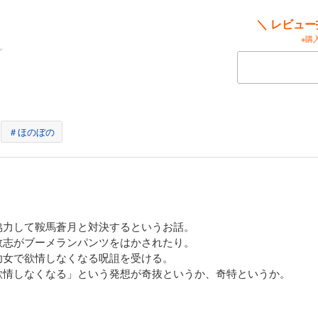
＼ レビュ
※購
＃ほのぼの
協力して鞍馬蒼月と対決するというお話。
敦志がブーメランパンツをはかされたり。
幼女で欲情しなくなる呪詛を受ける。
欲情しなくなる」という発想が奇抜というか、奇特というか。