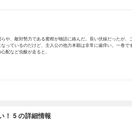
らや、敵対勢力である蜜柑が物語に絡んだ。長い伏線だったが、
なっているのだけど、主人公の他力本願は非常に歯痒い。一巻で
の心配など虫酸が走ると。
！ 5 の詳細情報