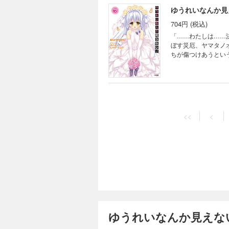
ゆうれいなんか見
704円 (税込)
「……わたしは……
ぼす災厄、ヤマタノ
ちが傷つけあうとい
に落とす気なんか?
て世界を救うことが
最終巻! 電子特装
場合がありますので
<<
<
ゆうれいなんか見えない