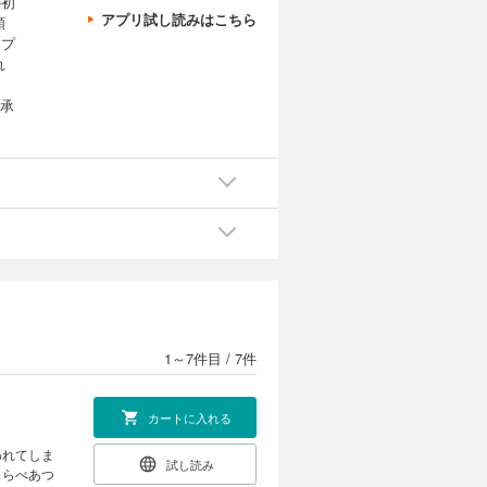
の初
アプリ試し読みはこちら
頼
内プ
れ
了承
1～7件目
/
7件
カートに入れる
われてしま
試し読み
しらべあつ