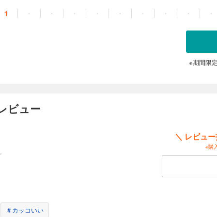
1
・
・
・
・
・
・
・
・
・
※期間限
レビュー
＼ レビュ
※購
＃カッコいい