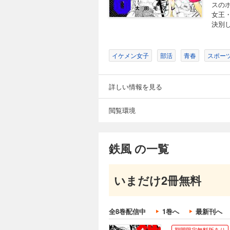
スの
女王
決別し
イケメン女子
部活
青春
スポー
詳しい情報を見る
閲覧環境
鉄風 の一覧
いまだけ2冊無料
全8巻配信中
1巻へ
最新刊へ
期間限定無料版あり