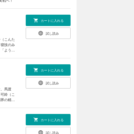
実戦へ！
カートに入れる
試し読み
鈴（こんた
、寝技のみ
 「ようや
カートに入れる
試し読み
は、馬渡
谷可鈴（こ
闘界の精鋭
カートに入れる
試し読み