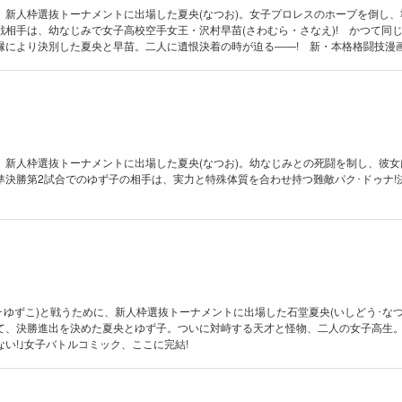
、新人枠選抜トーナメントに出場した夏央(なつお)。女子プロレスのホープを倒し、
戦相手は、幼なじみで女子高校空手女王・沢村早苗(さわむら・さなえ)! かつて同
により決別した夏央と早苗。二人に遺恨決着の時が迫る――! 新・本格格闘技漫画、躍
、新人枠選抜トーナメントに出場した夏央(なつお)。幼なじみとの死闘を制し、彼女
準決勝第2試合でのゆず子の相手は、実力と特殊体質を合わせ持つ難敵パク･ドゥナ!
･ゆずこ)と戦うために、新人枠選抜トーナメントに出場した石堂夏央(いしどう･なつ
て、決勝進出を決めた夏央とゆず子。ついに対峙する天才と怪物、二人の女子高生。
い!｣女子バトルコミック、ここに完結!