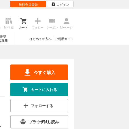
無料会員登録
ログイン
歴
My本棚
カート
フォロー
クーポン
Myページ
雑誌
はじめての方へ
ご利用ガイド
写真集
今すぐ購入
カートに入れる
フォローする
ブラウザ試し読み
レ