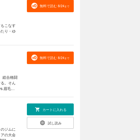
無料で読む 8/24
まで
ツもこなす
わたり・ゆ
無料で読む 8/24
まで
、総合格闘
する。そん
s.眉毛の
カートに入れる
試し読み
）のジムに
ュアの大会