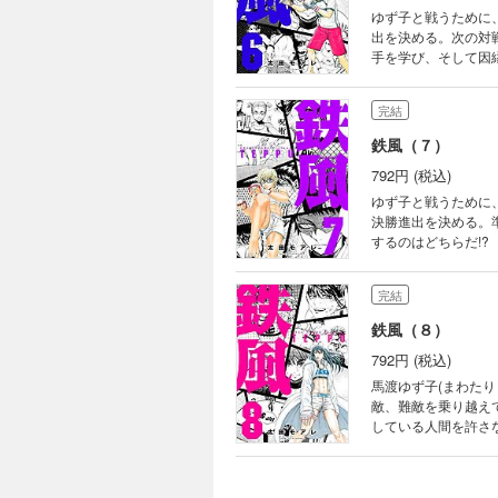
ゆず子と戦うために
出を決める。次の対
手を学び、そして因縁
完結
鉄風（７）
792円 (税込)
ゆず子と戦うために
決勝進出を決める。
するのはどちらだ!?
完結
鉄風（８）
792円 (税込)
馬渡ゆず子(まわたり
敵、難敵を乗り越え
している人間を許さな