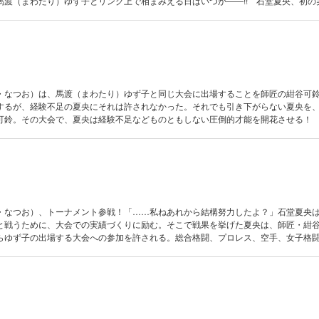
馬渡（まわたり）ゆず子とリング上で相まみえる日はいつか――!! 石堂夏央、初の
・なつお）は、馬渡（まわたり）ゆず子と同じ大会に出場することを師匠の紺谷可
するが、経験不足の夏央にそれは許されなかった。それでも引き下がらない夏央を
可鈴。その大会で、夏央は経験不足などものともしない圧倒的才能を開花させる！
たわ……」新・本格格闘技漫画!! 無双!!!!!
・なつお）、トーナメント参戦！「……私ねあれから結構努力したよ？」石堂夏央
と戦うために、大会での実績づくりに励む。そこで戦果を挙げた夏央は、師匠・紺
らゆず子の出場する大会への参加を許される。総合格闘、プロレス、空手、女子格
乗り込む－－！！「それよ……その充実した顔……それは駄目よ！！」