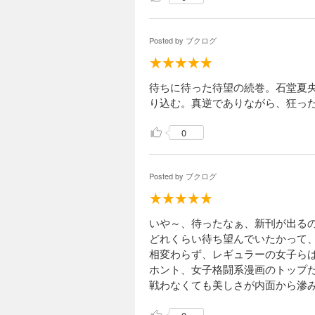
Posted by
ブクログ
待ちに待った待望の続巻。石堂夏
り込む。真逆でありながら、狂っ
0
Posted by
ブクログ
いや～、待ったなぁ、新刊が出る
どれくらい待ち望んでいたかって、『
相変わらず、レギュラーの女子ら
ホント、女子格闘系漫画のトップ
戦わなくても美しさが内面から滲