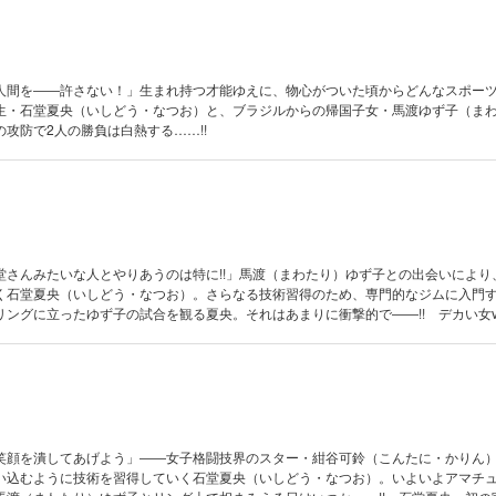
人間を――許さない！」生まれ持つ才能ゆえに、物心がついた頃からどんなスポー
生・石堂夏央（いしどう・なつお）と、ブラジルからの帰国子女・馬渡ゆず子（ま
攻防で2人の勝負は白熱する……!!
堂さんみたいな人とやりあうのは特に!!」馬渡（まわたり）ゆず子との出会いにより
く石堂夏央（いしどう・なつお）。さらなる技術習得のため、専門的なジムに入門
ングに立ったゆず子の試合を観る夏央。それはあまりに衝撃的で――!! デカい女v
笑顔を潰してあげよう」――女子格闘技界のスター・紺谷可鈴（こんたに・かりん
い込むように技術を習得していく石堂夏央（いしどう・なつお）。いよいよアマチ