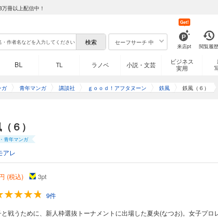
8万冊以上配信中！
Get!
セーフサーチ 中
来店pt
閲覧履
ビジネス
BL
TL
ラノベ
小説・文芸
実用
ンガ
青年マンガ
講談社
ｇｏｏｄ！アフタヌーン
鉄風
鉄風（６）
風（６）
・青年マンガ
モアレ
円 (税込)
3
pt
9件
子と戦うために、新人枠選抜トーナメントに出場した夏央(なつお)。女子プロ