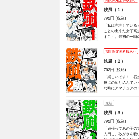
鉄風（１）
792円 (税込)
「私は充実している
ことの出来た女子高
ずこ）。最初の一瞬の
期間限定無料版あり
鉄風（２）
792円 (税込)
「楽しいです！ 石
技にのめり込んでい
な時にアマチュアのリ
太い女 激突!!!!
完結
鉄風（３）
792円 (税込)
「頑張ってあの子の
入門し、砂が水を吸