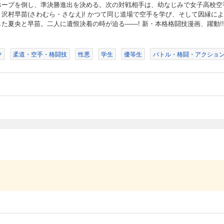
ホープを倒し、準決勝進出を決める。次の対戦相手は、幼なじみで女子高校空
・沢村早苗(さわむら・さなえ)! かつて同じ道場で空手を学び、そして因縁に
た夏央と早苗。二人に遺恨決着の時が迫る――! 新・本格格闘技漫画、躍動!!!
ツ
柔道・空手・格闘技
性悪
学生
優等生
バトル・格闘・アクショ