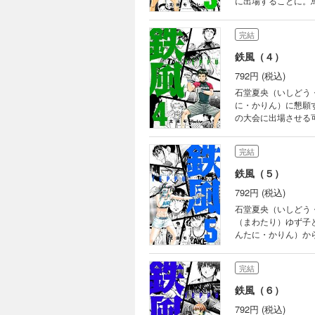
に出場することに。
完結
鉄風（４）
792円 (税込)
石堂夏央（いしどう
に・かりん）に懇願
の大会に出場させる
く……体が追いついてき
完結
鉄風（５）
792円 (税込)
石堂夏央（いしどう
（まわたり）ゆず子
んたに・かりん）か
が集う戦場に夏央は
完結
鉄風（６）
792円 (税込)