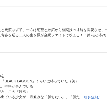
央と馬渡ゆず子、一方は絶望と嫉妬から格闘技の才能を開花させ、
た青春を送る二人の生き様が金網ファイトで映える！！第7巻が待ち
のを
BLACK LAGOON』くらいに待っていた（笑）
は、性格が歪んでいる
だろ、この『鉄風』
み出ている少女が、月並みな「勝ちたい」、「勝た
...続きを読む