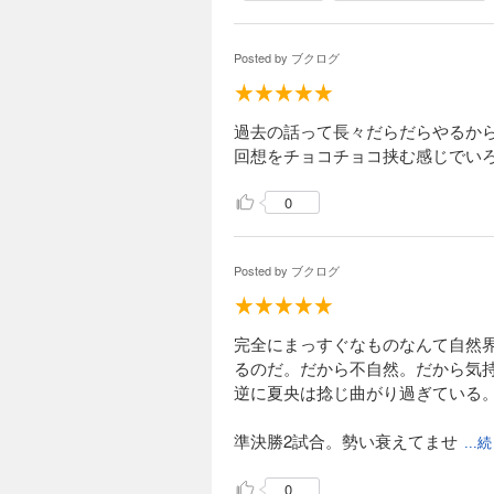
Posted by
ブクログ
過去の話って長々だらだらやるか
回想をチョコチョコ挟む感じでい
0
Posted by
ブクログ
完全にまっすぐなものなんて自然
るのだ。だから不自然。だから気
逆に夏央は捻じ曲がり過ぎている
準決勝2試合。勢い衰えてませ
..
0