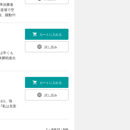
準決勝進
じ道場で空
動!!!!
カートに入れる
試し読み
は辛くも
決勝戦進出
カートに入れる
試し読み
お)。強
｢私は充実
1～8件目
/
8件