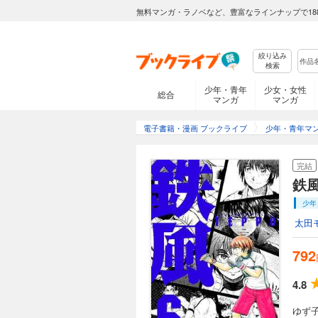
無料マンガ・ラノベなど、豊富なラインナップで18
絞り込み
検索
少年・青年
少女・女性
総合
マンガ
マンガ
電子書籍・漫画 ブックライブ
少年・青年マ
完結
鉄
少年
太田
792
4.8
ゆず