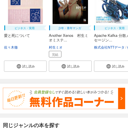
ビジネス・実用
少年・青年マンガ
ビジネス・実用
愛と死について
Another Xenos 村生ミ
Apache Kafka 分
オミステ...
セージン...
佐々木徹
村生ミオ
株式会社NTTデータ
佐
完結
試し読み
試し読み
試し読み
同じジャンルの本を探す