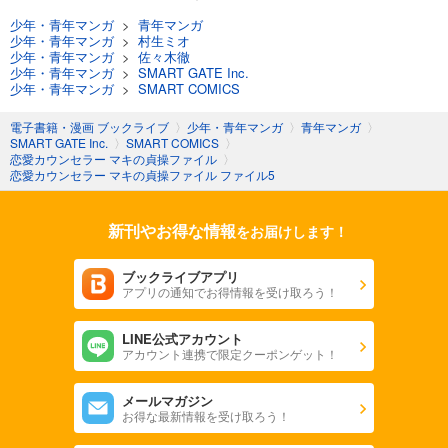
少年・青年マンガ
>
青年マンガ
少年・青年マンガ
>
村生ミオ
少年・青年マンガ
>
佐々木徹
少年・青年マンガ
>
SMART GATE Inc.
少年・青年マンガ
>
SMART COMICS
電子書籍・漫画 ブックライブ
〉
少年・青年マンガ
〉
青年マンガ
〉
SMART GATE Inc.
〉
SMART COMICS
〉
恋愛カウンセラー マキの貞操ファイル
〉
恋愛カウンセラー マキの貞操ファイル ファイル5
新刊やお得な情報
をお届けします！
ブックライブアプリ
アプリの通知でお得情報を受け取ろう！
LINE公式アカウント
アカウント連携で限定クーポンゲット！
メールマガジン
お得な最新情報を受け取ろう！