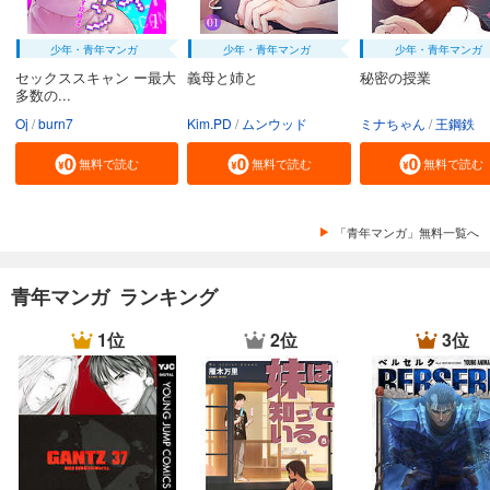
少年・青年マンガ
少年・青年マンガ
少年・青年マンガ
セックススキャン ー最大
義母と姉と
秘密の授業
多数の...
Oj
burn7
Kim.PD
ムンウッド
ミナちゃん
王鋼鉄
無料で読む
無料で読む
無料で読む
「青年マンガ」無料一覧へ
青年マンガ ランキング
1位
2位
3位