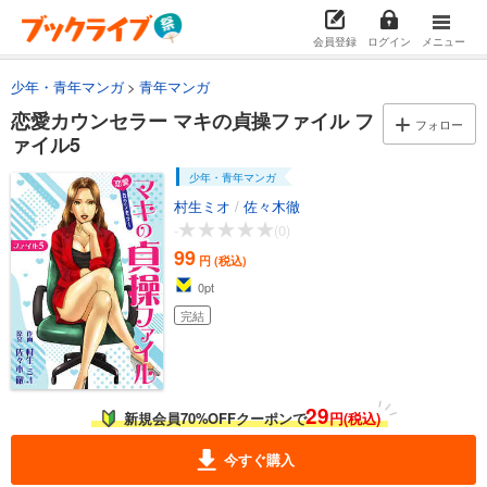
会員登録
ログイン
メニュー
少年・青年マンガ
青年マンガ
恋愛カウンセラー マキの貞操ファイル フ
フォロー
ァイル5
少年・青年マンガ
村生ミオ
/
佐々木徹
-
(0)
99
円 (税込)
0
pt
完結
29
新規会員70%OFFクーポンで
円(税込)
今すぐ購入