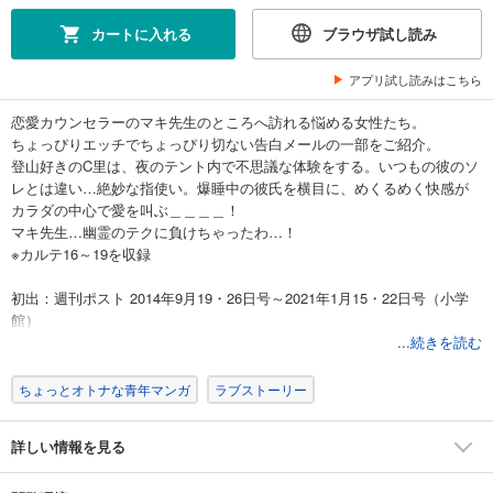
カートに入れる
ブラウザ試し読み
アプリ試し読みはこちら
恋愛カウンセラーのマキ先生のところへ訪れる悩める女性たち。
ちょっぴりエッチでちょっぴり切ない告白メールの一部をご紹介。
登山好きのC里は、夜のテント内で不思議な体験をする。いつもの彼のソ
レとは違い…絶妙な指使い。爆睡中の彼氏を横目に、めくるめく快感が
カラダの中心で愛を叫ぶ＿＿＿＿！
マキ先生…幽霊のテクに負けちゃったわ…！
※カルテ16～19を収録
初出：週刊ポスト 2014年9月19・26日号～2021年1月15・22日号（小学
館）
...続きを読む
ちょっとオトナな青年マンガ
ラブストーリー
詳しい情報を見る