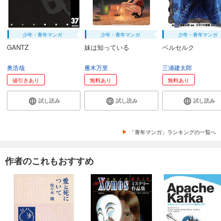
少年・青年マンガ
少年・青年マンガ
少年・青年マンガ
GANTZ
妹は知っている
ベルセルク
奥浩哉
雁木万里
三浦建太郎
値引きあり
無料あり
無料あり
試し読み
試し読み
試し読み
「青年マンガ」ランキングの一覧へ
作者のこれもおすすめ