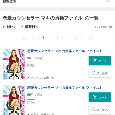
閲覧環境
恋愛カウンセラー マキの貞操ファイル の一覧
1巻へ
最新刊へ
1～7件目
/
7件
<<
<
1
・
・
・
>
>>
恋愛カウンセラー マキの貞操ファイル ファイル1
96
円 (税込)
カート
完結
試し読み
あらすじを表示する
恋愛カウンセラー マキの貞操ファイル ファイル2
99
円 (税込)
カート
完結
試し読み
あらすじを表示する