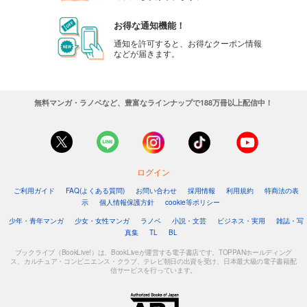
お得な通知機能！
通知を許可すると、お得なクーポン情報
などが届きます。
無料マンガ・ラノベなど、豊富なラインナップで188万冊以上配信中！
ログイン
ご利用ガイド
FAQ(よくある質問)
お問い合わせ
採用情報
利用規約
特商法の表
示
個人情報保護方針
cookie等ポリシー
少年・青年マンガ
少女・女性マンガ
ラノベ
小説・文芸
ビジネス・実用
雑誌・写
真集
TL
BL
ブックライブ（BookLive!）は、BookLiveが運営する電子書店です。TOPPANホールディング
ス、カルチュア・コンビニエンス・クラブ、テレビ朝日の出資を受け、日本最大級の電子書籍配
信サービスを行っています。