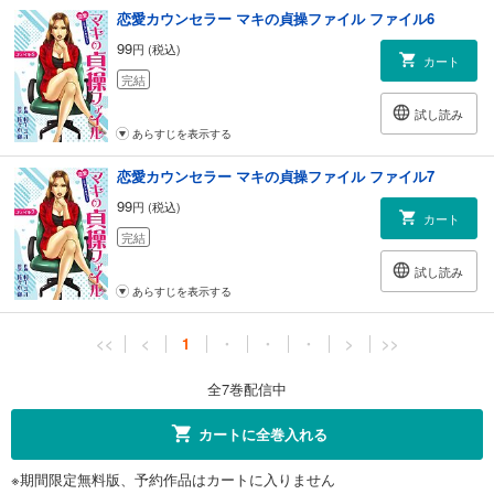
恋愛カウンセラー マキの貞操ファイル ファイル6
99
円 (税込)
カート
完結
試し読み
あらすじを表示する
恋愛カウンセラー マキの貞操ファイル ファイル7
99
円 (税込)
カート
完結
試し読み
あらすじを表示する
<<
<
1
・
・
・
>
>>
全7巻配信中
カートに全巻入れる
※期間限定無料版、予約作品はカートに入りません