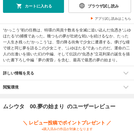
カートに入れる
ブラウザ試し読み
アプリ試し読みはこちら
“かっこう”初の任務は、特環の局員十数名を全滅に追い込んだ虫憑き“ふゆ
ほたる”の捕獲であった。幾つもの夢が壮絶な戦いを続けるなか、たった
一人生き残った“かっこう”は、雪の降る街角で少女に遭遇する。儚げな瞳
で彼と同じ夢を語るこの少女こそ、“ふゆほたる”であったのだ。運命の二
人の出逢いを描いた幻の中編、そして伝説の“虫憑き”立花利菜の誕生を描
いた書下ろし中編「夢の黄昏」を含む、最高で最悪の夢の始まり。
詳しい情報を見る
閲覧環境
ムシウタ 00.夢の始まり のユーザーレビュー
＼ レビュー投稿でポイントプレゼント ／
※購入済みの作品が対象となります