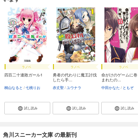
ラノベ
ラノベ
ラノベ
四百二十連敗ガール1
勇者の代わりに魔王討伐
命がけのゲームに巻
したら手...
まれたの...
桐山なると
七桃りお
赤丈聖
ユウナラ
中田かなた
ともぞ
試し読み
試し読み
試し読み
角川スニーカー文庫 の最新刊