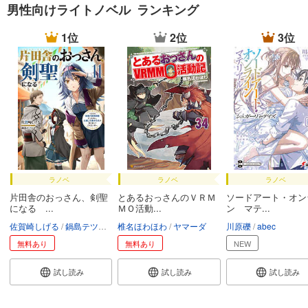
男性向けライトノベル ランキング
1位
2位
3位
ラノベ
ラノベ
ラノベ
片田舎のおっさん、剣聖
とあるおっさんのＶＲＭ
ソードアート・オン
になる ...
ＭＯ活動...
ン マテ...
佐賀崎しげる
鍋島テツヒロ
椎名ほわほわ
ヤマーダ
川原礫
abec
無料あり
無料あり
NEW
試し読み
試し読み
試し読み