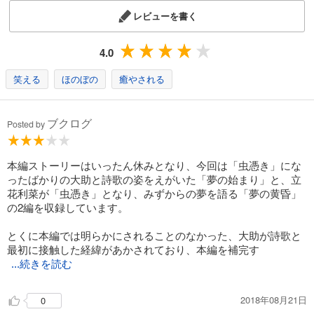
レビューを書く
4.0
笑える
ほのぼの
癒やされる
ブクログ
Posted by
本編ストーリーはいったん休みとなり、今回は「虫憑き」にな
ったばかりの大助と詩歌の姿をえがいた「夢の始まり」と、立
花利菜が「虫憑き」となり、みずからの夢を語る「夢の黄昏」
の2編を収録しています。
とくに本編では明らかにされることのなかった、大助が詩歌と
最初に接触した経緯があかされており、本編を補完す
...続きを読む
2018年08月21日
0