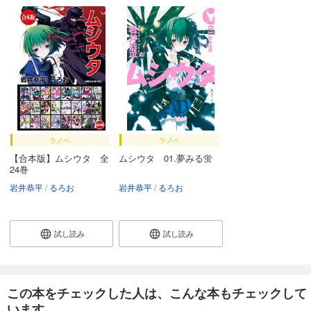
ラノベ
ラノベ
【合本版】ムシウタ 全
ムシウタ 01.夢みる蛍
24巻
岩井恭平
るろお
岩井恭平
るろお
試し読み
試し読み
この本をチェックした人は、こんな本もチェックして
います