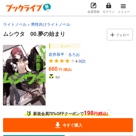
会員登録
ログイン
メニュー
ライトノベル
男性向けライトノベル
ムシウタ 00.夢の始まり
フォロー
ラノベ
岩井恭平
/
るろお
4.0
(2)
660
円 (税込)
3
pt
198
新規会員70%OFFクーポンで
円(税込)
今すぐ購入