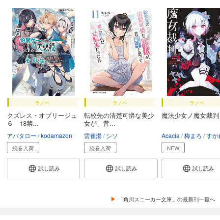
ラノベ
ラノベ
ラノベ
クズレス・オブリージュ
転校先の清楚可憐な美少
魔法少女ノ魔女裁判
６ 18禁...
女が、昔...
アバタロー
kodamazon
雲雀湯
シソ
Acacia
梅まろ
すがわら
続巻入荷
続巻入荷
NEW
試し読み
試し読み
試し読み
「角川スニーカー文庫」の最新刊一覧へ