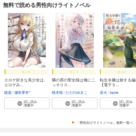
無料で読める男性向けライトノベル
ラノベ
ラノベ
ラノベ
エロゲ好きな美少女は、
隣の席の聖女様は俺にこ
転生令嬢は旅する編
エロゲみ...
っそりス...
【電子Ｓ...
鏡遊
瀬奈茅冬*
桜木桜
ただのゆきこ
采火
syow
試し読み
試し読み
試し読み
増量中
増量中
増量中
「男性向けライトノベル」無料一覧へ