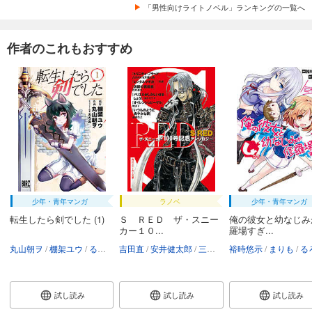
「男性向けライトノベル」ランキングの一覧へ
作者のこれもおすすめ
少年・青年マンガ
ラノベ
少年・青年マンガ
転生したら剣でした (1)
Ｓ ＲＥＤ ザ・スニー
俺の彼女と幼なじみ
カー１０...
羅場すぎ...
丸山朝ヲ
棚架ユウ
るろお
吉田直
安井健太郎
三田誠
裕時悠示
岩井恭平
まりも
林トモアキ
る
試し読み
試し読み
試し読み