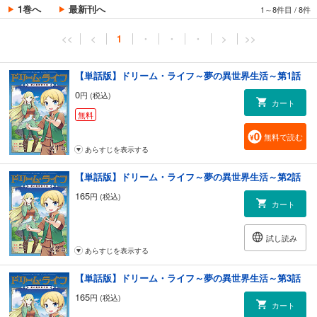
1巻へ
最新刊へ
1～8件目
/
8件
<<
<
1
・
・
・
>
>>
【単話版】ドリーム・ライフ～夢の異世界生活～第1話
0
円 (税込)
カート
無料
無料で読む
あらすじを表示する
【単話版】ドリーム・ライフ～夢の異世界生活～第2話
165
円 (税込)
カート
試し読み
あらすじを表示する
【単話版】ドリーム・ライフ～夢の異世界生活～第3話
165
円 (税込)
カート