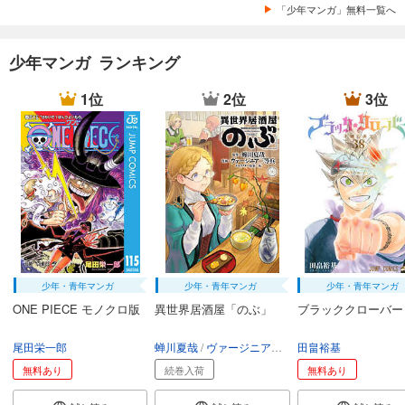
「少年マンガ」無料一覧へ
少年マンガ ランキング
1位
2位
3位
少年・青年マンガ
少年・青年マンガ
少年・青年マンガ
ONE PIECE モノクロ版
異世界居酒屋「のぶ」
ブラッククローバー
尾田栄一郎
蝉川夏哉
ヴァージニア二等兵
田畠裕基
転
無料あり
続巻入荷
無料あり