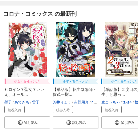
コロナ・コミックス の最新刊
少女・女性マンガ
少年・青年マンガ
少年・青年マンガ
ヒロイン？聖女？いい
【単話版】転生陰陽師・
【単話版】２度目の
え、オール...
賀茂一樹...
生、と思っ...
螢子
あてきち
雪子
芳井りょう
赤野用介
hakusai
麦こうちゃ
take4
桧野
続巻入荷
続巻入荷
続巻入荷
試し読み
試し読み
試し読み