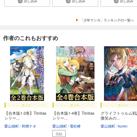
試し読み
試し読み
試し読み
「少年マンガ」ランキングの一覧へ
作者のこれもおすすめ
ラノベ
ラノベ
ラノベ
【合本版1-2巻】Trinitas
【合本版1-4巻】Trinitas
グライフトゥルム戦
シリー...
シリー...
微笑みの...
愛山雄町
和狸ナオ
愛山雄町
電柱棒
愛山雄町
kuren
完結