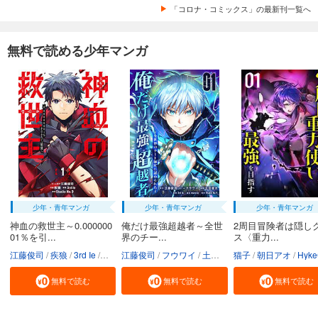
「コロナ・コミックス」の最新刊一覧へ
無料で読める少年マンガ
少年・青年マンガ
少年・青年マンガ
少年・青年マンガ
神血の救世主～0.000000
俺だけ最強超越者～全世
2周目冒険者は隠し
01％を引...
界のチー...
ス〈重力...
江藤俊司
疾狼
3rd Ie
Studio No.9
江藤俊司
フウワイ
土田健太
猫子
3rd Ie
朝日アオ
maruco
HykeC
St
無料で読む
無料で読む
無料で読む