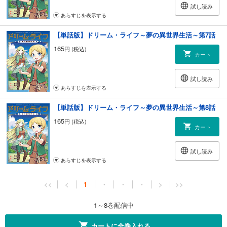
試し読み
あらすじを表示する
【単話版】ドリーム・ライフ～夢の異世界生活～第7話
165
円 (税込)
カート
試し読み
あらすじを表示する
【単話版】ドリーム・ライフ～夢の異世界生活～第8話
165
円 (税込)
カート
試し読み
あらすじを表示する
<<
<
1
・
・
・
>
>>
1～8巻配信中
カートに全巻入れる