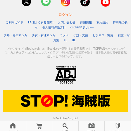
ログイン
ご利用ガイド
FAQ(よくある質問)
お問い合わせ
採用情報
利用規約
特商法の表
示
個人情報保護方針
cookie等ポリシー
少年・青年マンガ
少女・女性マンガ
ラノベ
小説・文芸
ビジネス・実用
雑誌・写
真集
TL
BL
ブックライブ（BookLive!）は、BookLiveが運営する電子書店です。TOPPANホールディング
ス、カルチュア・コンビニエンス・クラブ、テレビ朝日の出資を受け、日本最大級の電子書籍配
信サービスを行っています。
© BookLive Co., Ltd.