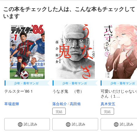
この本をチェックした人は、こんな本もチェックして
います
少年・青年マンガ
少年・青年マンガ
少年・青年マンガ
テルスター’86 1
うなぎ鬼 （壱）
可愛いだけじゃない
さん（１...
草場道輝
落合裕介
高田侑
真木蛍五
完結
完結
試し読み
試し読み
試し読み