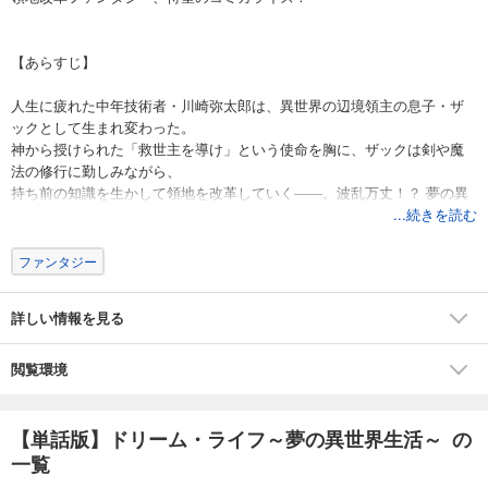
【あらすじ】
人生に疲れた中年技術者・川崎弥太郎は、異世界の辺境領主の息子・ザ
ックとして生まれ変わった。
神から授けられた「救世主を導け」という使命を胸に、ザックは剣や魔
法の修行に勤しみながら、
持ち前の知識を生かして領地を改革していく――。波乱万丈！？ 夢の異
世界生活ファンタジー！
...続きを読む
ファンタジー
詳しい情報を見る
閲覧環境
【単話版】ドリーム・ライフ～夢の異世界生活～ の
一覧