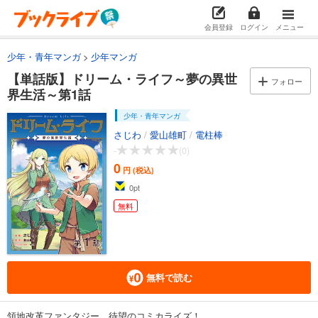
会員登録
ログイン
メニュー
少年・青年マンガ
少年マンガ
【単話版】ドリーム・ライフ～夢の異世
フォロー
界生活～第1話
少年・青年マンガ
さじわ
/
愛山雄町
/
電柱棒
-
(0)
0
円 (税込)
0
pt
無料
無料で読む
領地改革ファンタジー、待望のコミカライズ！