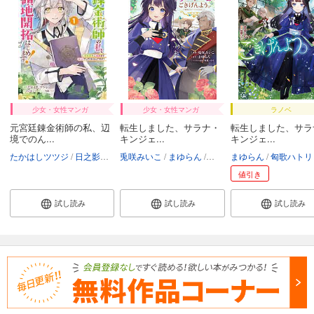
少女・女性マンガ
少女・女性マンガ
ラノベ
元宮廷錬金術師の私、辺
転生しました、サラナ・
転生しました、サラ
境でのん...
キンジェ...
キンジェ...
たかはしツツジ
日之影ソラ
兎咲みいこ
匈歌ハトリ
まゆらん
匈歌ハトリ
まゆらん
匈歌ハトリ
値引き
試し読み
試し読み
試し読み