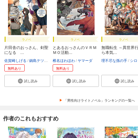
ラノベ
ラノベ
ラノベ
片田舎のおっさん、剣聖
とあるおっさんのＶＲＭ
無職転生 ～異世界
になる ...
ＭＯ活動...
ら本気...
佐賀崎しげる
鍋島テツヒロ
椎名ほわほわ
ヤマーダ
理不尽な孫の手
シロ
無料あり
無料あり
試し読み
試し読み
試し読み
「男性向けライトノベル」ランキングの一覧へ
作者のこれもおすすめ