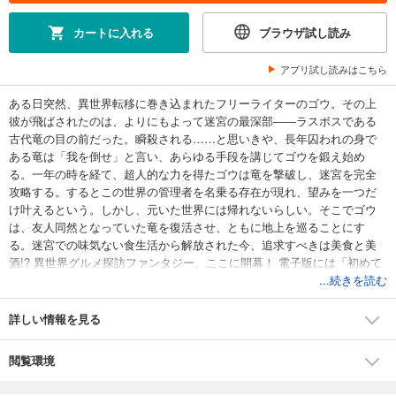
カートに入れる
ブラウザ試し読み
アプリ試し読みはこちら
ある日突然、異世界転移に巻き込まれたフリーライターのゴウ。その上
彼が飛ばされたのは、よりにもよって迷宮の最深部――ラスボスである
古代竜の目の前だった。瞬殺される……と思いきや、長年囚われの身で
ある竜は「我を倒せ」と言い、あらゆる手段を講じてゴウを鍛え始め
る。一年の時を経て、超人的な力を得たゴウは竜を撃破し、迷宮を完全
攻略する。するとこの世界の管理者を名乗る存在が現れ、望みを一つだ
け叶えるという。しかし、元いた世界には帰れないらしい。そこでゴウ
は、友人同然となっていた竜を復活させ、ともに地上を巡ることにす
る。迷宮での味気ない食生活から解放された今、追求すべきは美食と美
酒!? 異世界グルメ探訪ファンタジー、ここに開幕！ 電子版には「初めて
の朝食」のショートストーリー付き！
...続きを読む
詳しい情報を見る
閲覧環境