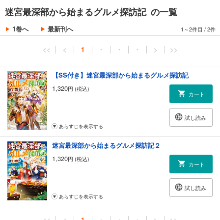
迷宮最深部から始まるグルメ探訪記 の一覧
1巻へ
最新刊へ
1～2件目
/
2件
<<
<
1
・
・
・
>
>>
【SS付き】迷宮最深部から始まるグルメ探訪記
1,320
円 (税込)
カート
試し読み
あらすじを表示する
迷宮最深部から始まるグルメ探訪記２
1,320
円 (税込)
カート
試し読み
あらすじを表示する
<<
<
1
・
・
・
>
>>