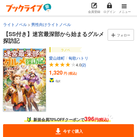
会員登録
ログイン
メニュー
ライトノベル
男性向けライトノベル
【SS付き】迷宮最深部から始まるグルメ
フォロー
探訪記
ラノベ
愛山雄町
/
匈歌ハトリ
4.0
(2)
1,320
円 (税込)
6
pt
396
新規会員70%OFFクーポンで
円(税込)
今すぐ購入