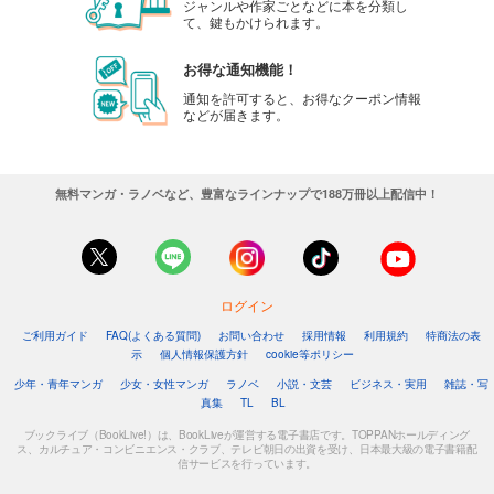
ジャンルや作家ごとなどに本を分類し
て、鍵もかけられます。
お得な通知機能！
通知を許可すると、お得なクーポン情報
などが届きます。
無料マンガ・ラノベなど、豊富なラインナップで188万冊以上配信中！
ログイン
ご利用ガイド
FAQ(よくある質問)
お問い合わせ
採用情報
利用規約
特商法の表
示
個人情報保護方針
cookie等ポリシー
少年・青年マンガ
少女・女性マンガ
ラノベ
小説・文芸
ビジネス・実用
雑誌・写
真集
TL
BL
ブックライブ（BookLive!）は、BookLiveが運営する電子書店です。TOPPANホールディング
ス、カルチュア・コンビニエンス・クラブ、テレビ朝日の出資を受け、日本最大級の電子書籍配
信サービスを行っています。