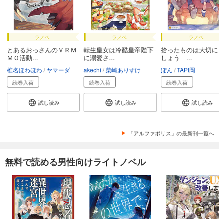
ラノベ
ラノベ
ラノベ
とあるおっさんのＶＲＭ
転生皇女は冷酷皇帝陛下
拾ったものは大切に
ＭＯ活動...
に溺愛さ...
しょう ...
椎名ほわほわ
ヤマーダ
akechi
柴崎ありすけ
ぽん
TAPI岡
続巻入荷
続巻入荷
続巻入荷
試し読み
試し読み
試し読み
「アルファポリス」の最新刊一覧へ
無料で読める男性向けライトノベル