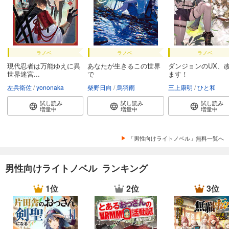
ラノベ
ラノベ
ラノベ
現代忍者は万能ゆえに異
あなたが生きるこの世界
ダンジョンのUX、
世界迷宮...
で
ます！
左兵衛佐
yononaka
柴野日向
烏羽雨
三上康明
ひと和
試し読み
試し読み
試し読み
増量中
増量中
増量中
「男性向けライトノベル」無料一覧へ
男性向けライトノベル ランキング
1位
2位
3位