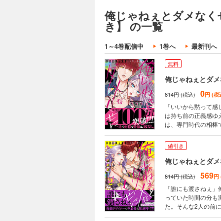
俺じゃねぇとダメなく
き】 の一覧
1～4巻配信中
1巻へ
最新刊へ
無料
俺じゃねぇとダメ
0
814円 (税込)
円 (税
「いいから黙って感じてろ
は持ち前の正義感ゆ
は、専門時代の相棒
俺から逃げた？」と
執着愛にズブズブはまっていくキケンな同居生活
値引き
し方も超一流」の単
episode.1～ep
俺じゃねぇとダメ
収録
569
814円 (税込)
円
「誰にも渡さねぇ」
っていた時間の分も
た。そんな2人の前
が、どうやら彼は那