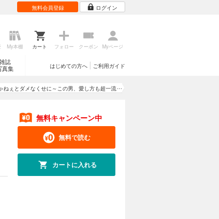
無料会員登録
ログイン
歴
My本棚
カート
フォロー
クーポン
Myページ
雑誌
はじめての方へ
ご利用ガイド
写真集
ゃねぇとダメなくせに～この男、愛し方も超一流
【単行本版／電子限定おまけ付き】
無料キャンペーン中
無料で読む
カートに入れる