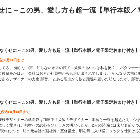
せに～この男、愛し方も超一流【単行本版／
なくせに～この男、愛し方も超一流【単行本版／電子限定おまけ付き】
込) 8月14日まで
」 知らない声、知らないオスの顔で…犬猿のあいつは私を抱く。 パタンナーの百瀬 明
え後輩をかばい、会社はおろか社員寮からも追い出されてしまう。 そんな明の前に
であるデザイナーの支倉 那智。 とある理由から彼と距離を置いた明だったが、那智
迫ってきて…!? こうして私に触れてくるのは仕返しのため？それとも―…。 俺様デ
!! 【※この作品は話売り「俺じゃねぇとダメなくせに～この男、愛
行本版です】 【収録内容】 「俺じゃねぇとダメなくせに～この男、愛し方も超一流
isode.6 単行本描き下ろし漫画・あとがき3p カバー下イラスト2p 電子限定おまけカラー
なくせに～この男、愛し方も超一流【単行本版／電子限定おまけ付き】
 (税込) 8月14日まで
俺様デザイナーの執着愛は加速中！犬猿のデザイナー・那智と一線を越えた明。今
激しく愛され、那智への恋心もひとしおの明だったが、2人の関係には未だ名前がつ
に現れたのは、明の元会社の副社長・五條征士。明を気に入り猛アタックを仕掛ける
智とも因縁があるようで…？ 「お前が俺のもんだって刻みつけてやる」宿敵登場で