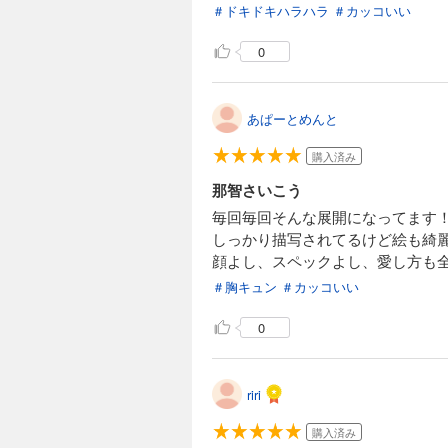
＃ドキドキハラハラ
＃カッコいい
0
あぱーとめんと
購入済み
那智さいこう
毎回毎回そんな展開になってます
しっかり描写されてるけど絵も綺
顔よし、スペックよし、愛し方も全て
＃胸キュン
＃カッコいい
0
riri
購入済み