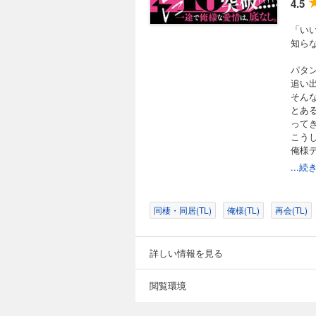
4.5
「い
知ら
パタ
追い
そん
とあ
ってき
こう
俺様
...
【※
行本
【収
同棲・同居(TL)
俺様(TL)
再会(TL)
「俺じ
単行
カバー
詳しい情報を見る
電子限
閲覧環境