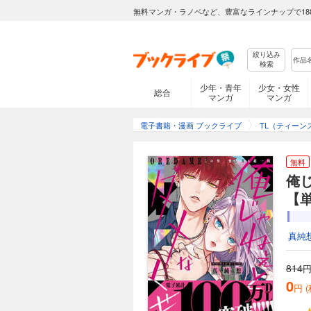
無料マンガ・ラノベなど、豊富なラインナップで18
絞り込み
検索
少年・青年
少女・女性
総合
マンガ
マンガ
電子書籍・漫画 ブックライブ
TL（ティーン
無料
俺
【
真純
814
円
0
円 