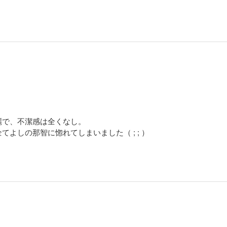
！
麗で、不潔感は全くなし。
よしの那智に惚れてしまいました（ ; ; ）