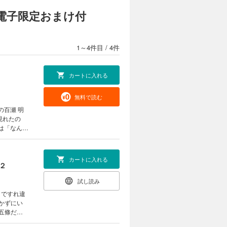
電子限定おまけ付
1～4件目
/
4件
カートに入れる
無料で読む
現れたの
は「なんで
ザイナーの
」
カートに入れる
イラスト1p
２
試し読み
まですれ違
かずにい
五條だ
、那智の不