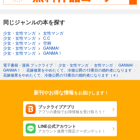
同じジャンルの本を探す
少女・女性マンガ
>
女性マンガ
少女・女性マンガ
>
C.C
少女・女性マンガ
>
空柄
少女・女性マンガ
>
GANMA!
少女・女性マンガ
>
GANMA！
電子書籍・漫画 ブックライブ
〉
少女・女性マンガ
〉
女性マンガ
〉
GANMA!
〉
GANMA！
〉
花嫁修業をやめたくて、冷徹公爵の13番目の婚約者になります
〉
花嫁修業をやめたくて、冷徹公爵の13番目の婚約者になります（４）
新刊やお得な情報
をお届けします！
ブックライブアプリ
アプリの通知でお得情報を受け取ろう！
LINE公式アカウント
アカウント連携で限定クーポンゲット！