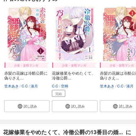
少女・女性マンガ
少女・女性マンガ
少女・女性マンガ
赤髪の花嫁は冷酷公爵に
花嫁修業をやめたくて、
赤髪の花嫁は冷酷公
偽りさえ...
冷徹公爵...
偽りさえ...
笠木あき
C.C
湊月
C.C
空柄
笠木あき
C.C
湊月
完結
試し読み
試し読み
試し読み
花嫁修業をやめたくて、冷徹公爵の13番目の婚... に