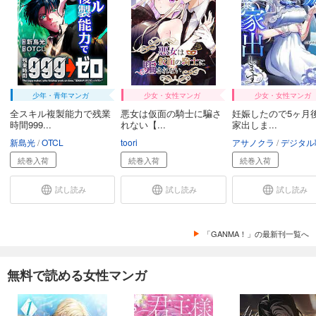
少年・青年マンガ
少女・女性マンガ
少女・女性マンガ
全スキル複製能力で残業
悪女は仮面の騎士に騙さ
妊娠したので5ヶ月
時間999...
れない【...
家出しま...
新島光
OTCL
toori
アサノクラ
デジタル職
続巻入荷
続巻入荷
続巻入荷
試し読み
試し読み
試し読み
「GANMA！」の最新刊一覧へ
無料で読める女性マンガ