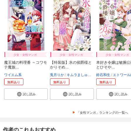
少女・女性マンガ
少女・女性マンガ
少女・女性マンガ
魔王城の料理番 ～コワモ
【特装版】氷の侯爵様と
本好き令嬢は敏腕公
テ魔族...
かりそめ...
とひそや...
ワイエム系
兎月りか
キムラましゅろう
鈴石和生
エトワール編集部
エトワール編
無料あり
無料あり
無料あり
試し読み
試し読み
試し読み
「女性マンガ」ランキングの一覧へ
作者のこれもおすすめ