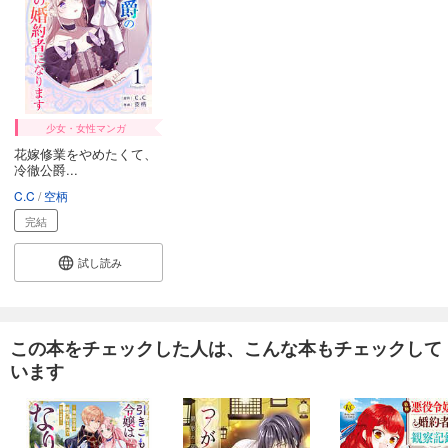
少女・女性マンガ
花嫁修業をやめたくて、
冷徹公爵...
C.C
空柄
完結
試し読み
この本をチェックした人は、こんな本もチェックして
います