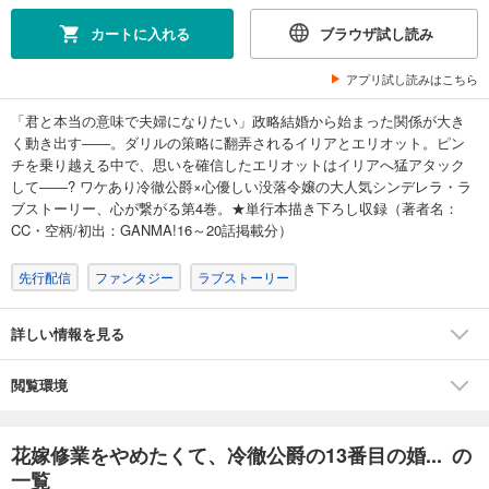
カートに入れる
ブラウザ試し読み
アプリ試し読みはこちら
「君と本当の意味で夫婦になりたい」政略結婚から始まった関係が大き
く動き出す――。ダリルの策略に翻弄されるイリアとエリオット。ピン
チを乗り越える中で、思いを確信したエリオットはイリアへ猛アタック
して――? ワケあり冷徹公爵×心優しい没落令嬢の大人気シンデレラ・ラ
ブストーリー、心が繋がる第4巻。★単行本描き下ろし収録（著者名：
CC・空柄/初出：GANMA!16～20話掲載分）
先行配信
ファンタジー
ラブストーリー
詳しい情報を見る
閲覧環境
花嫁修業をやめたくて、冷徹公爵の13番目の婚... の
一覧