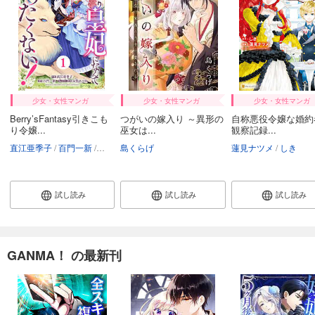
少女・女性マンガ
少女・女性マンガ
少女・女性マンガ
Berry’sFantasy引きこも
つがいの嫁入り ～異形の
自称悪役令嬢な婚約
り令嬢...
巫女は...
観察記録...
直江亜季子
百門一新
双葉はづき
島くらげ
蓮見ナツメ
しき
試し読み
試し読み
試し読み
GANMA！ の最新刊