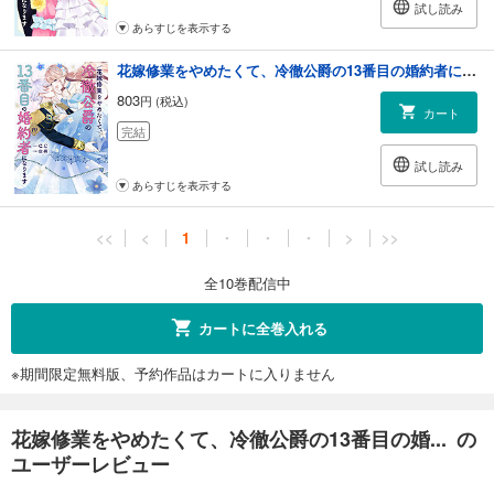
試し読み
あらすじを表示する
花嫁修業をやめたくて、冷徹公爵の13番目の婚約者になります（１０）
803
円 (税込)
カート
完結
試し読み
あらすじを表示する
<<
<
1
・
・
・
>
>>
全10巻配信中
カートに全巻入れる
※期間限定無料版、予約作品はカートに入りません
花嫁修業をやめたくて、冷徹公爵の13番目の婚... の
ユーザーレビュー