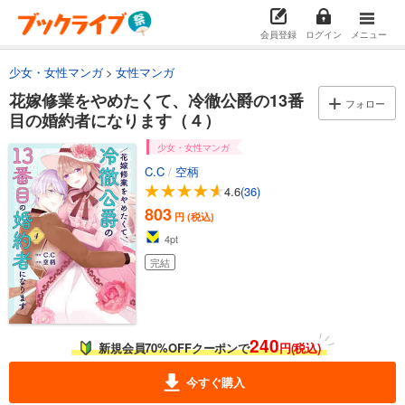
会員登録
ログイン
メニュー
少女・女性マンガ
女性マンガ
花嫁修業をやめたくて、冷徹公爵の13番
フォロー
目の婚約者になります（４）
少女・女性マンガ
C.C
/
空柄
4.6
(36)
803
円 (税込)
4
pt
完結
240
新規会員70%OFFクーポンで
円(税込)
今すぐ購入