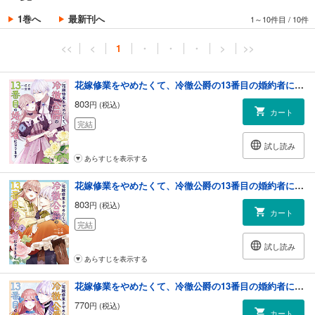
1巻へ
最新刊へ
1～10件目
/
10件
<<
<
1
・
・
・
>
>>
花嫁修業をやめたくて、冷徹公爵の13番目の婚約者になります（１）
803
円 (税込)
カート
完結
試し読み
あらすじを表示する
花嫁修業をやめたくて、冷徹公爵の13番目の婚約者になります（２）
803
円 (税込)
カート
完結
試し読み
あらすじを表示する
花嫁修業をやめたくて、冷徹公爵の13番目の婚約者になります（３）
770
円 (税込)
カート