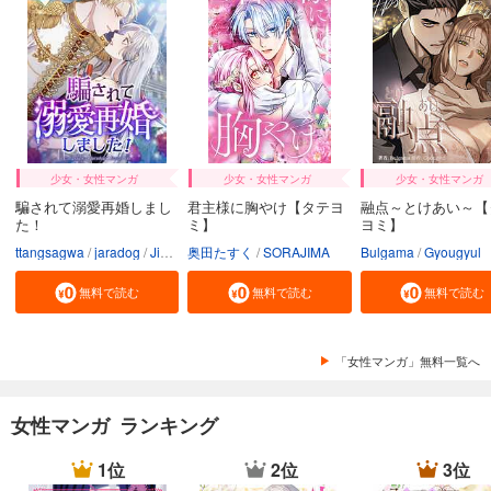
少女・女性マンガ
少女・女性マンガ
少女・女性マンガ
騙されて溺愛再婚しまし
君主様に胸やけ【タテヨ
融点～とけあい～【
た！
ミ】
ヨミ】
ttangsagwa
jaradog
Jimmy sin
奥田たすく
SORAJIMA
Bulgama
Gyougyul
無料で読む
無料で読む
無料で読む
「女性マンガ」無料一覧へ
女性マンガ ランキング
1位
2位
3位