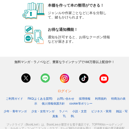
本棚を作って本の整理ができる！
ジャンルや作家ごとなどに本を分類し
て、鍵もかけられます。
お得な通知機能！
通知を許可すると、お得なクーポン情報
などが届きます。
無料マンガ・ラノベなど、豊富なラインナップで188万冊以上配信中！
ログイン
ご利用ガイド
FAQ(よくある質問)
お問い合わせ
採用情報
利用規約
特商法の表
示
個人情報保護方針
cookie等ポリシー
少年・青年マンガ
少女・女性マンガ
ラノベ
小説・文芸
ビジネス・実用
雑誌・写
真集
TL
BL
ブックライブ（BookLive!）は、BookLiveが運営する電子書店です。TOPPANホールディング
ス、カルチュア・コンビニエンス・クラブ、テレビ朝日の出資を受け、日本最大級の電子書籍配