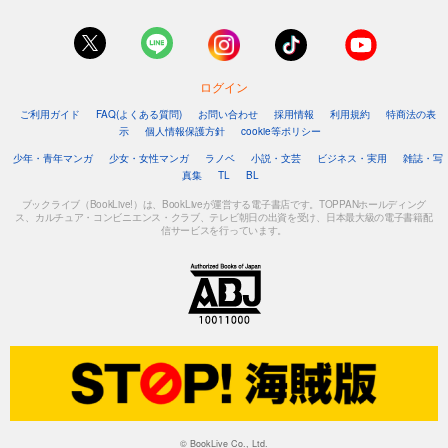
ログイン
ご利用ガイド
FAQ(よくある質問)
お問い合わせ
採用情報
利用規約
特商法の表
示
個人情報保護方針
cookie等ポリシー
少年・青年マンガ
少女・女性マンガ
ラノベ
小説・文芸
ビジネス・実用
雑誌・写
真集
TL
BL
ブックライブ（BookLive!）は、BookLiveが運営する電子書店です。TOPPANホールディング
ス、カルチュア・コンビニエンス・クラブ、テレビ朝日の出資を受け、日本最大級の電子書籍配
信サービスを行っています。
© BookLive Co., Ltd.