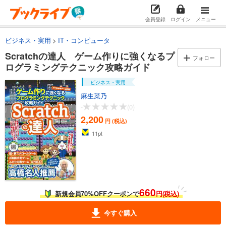
会員登録
ログイン
メニュー
ビジネス・実用
IT・コンピュータ
Scratchの達人 ゲーム作りに強くなるプ
フォロー
ログラミングテクニック攻略ガイド
ビジネス・実用
麻生菜乃
-
(0)
2,200
円 (税込)
11
pt
660
新規会員70%OFFクーポンで
円(税込)
今すぐ購入