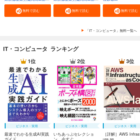
無料で読む
無料で読む
無料で読む
「IT・コンピュータ」無料一覧へ
IT・コンピュータ ランキング
1位
2位
3位
ビジネス・実用
ビジネス・実用
ビジネス・実用
最速でわかる生成AI実践
いちあっぷセレクショ
［詳解］AWS Infrast
ガイド
ン 今すぐ...
ure as ...