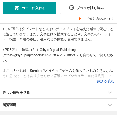
カートに入れる
ブラウザ試し読み
アプリ試し読みはこちら
※この商品はタブレットなど大きいディスプレイを備えた端末で読むこと
に適しています。また、文字だけを拡大することや、文字列のハイライ
ト、検索、辞書の参照、引用などの機能が使用できません。
※PDF版をご希望の方は Gihyo Digital Publishing
(https://gihyo.jp/dp/ebook/2022/978-4-297-13221-7)も合わせてご覧くださ
い。
すごい人たちは，Scratchでどうやってゲームを作っているの？そんなふ
うに思ったことはありませんか？背景マップやカメラ，当たり判定，フ
レームなどのテクニックを使いこなせば，本格ゲームは作れるんです。
...続きを読む
Scratchだから，プログラムが日本語で読めるから，わかりやすいんで
す！さあ，プログラミングに強くなろう。
詳しい情報を見る
閲覧環境