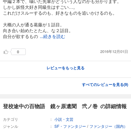
中編２本で、囁いた先輩がどういう人なのかも分かります。
しかし妖怪大好き同級生はすごい…。
これだけスルーするのも、好きなものを追いかけるのも。
大概の人が通る葛藤が１話目。
向き合い始めたとたん、な２話目。
自分が欲するもの
...続きを読む
2016年12月01日
0
レビューをもっと見る
すべてのレビューを見る(
9
)
登校途中の百物語 鏡ヶ原遺聞 弐ノ巻 の詳細情報
カテゴリ
小説・文芸
ジャンル
SF・ファンタジー
/
ファンタジー（国内）