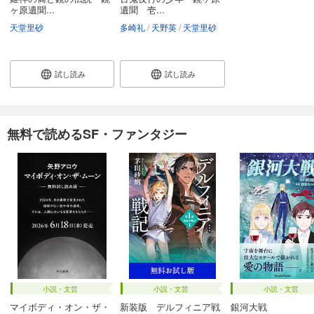
ヶ原遺聞...
遺聞 壱...
天堂里砂
多崎礼
天野英
天堂里砂
試し読み
試し読み
無料で読めるSF・ファンタジー
小説・文芸
小説・文芸
小説・文芸
マイボディ・オン・ザ・
新装版 デルフィニア戦
銀河大戦