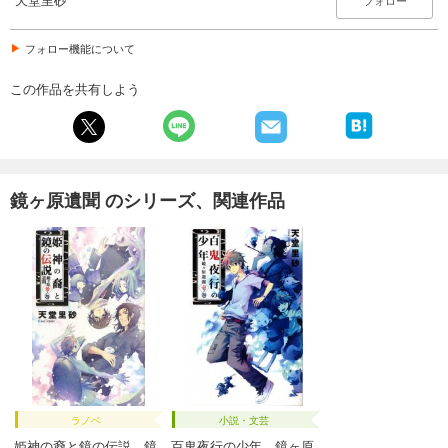
フォロー機能について
この作品を共有しよう
鏡ヶ原遺聞 のシリーズ、関連作品
ラノベ
小説・文芸
姫神の裔と鏡の伝説 鏡
百鬼夜行の少年 鏡ヶ原