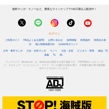
無料マンガ・ラノベなど、豊富なラインナップで188万冊以上配信中！
ログイン
ご利用ガイド
FAQ(よくある質問)
お問い合わせ
採用情報
利用規約
特商法の表
示
個人情報保護方針
cookie等ポリシー
少年・青年マンガ
少女・女性マンガ
ラノベ
小説・文芸
ビジネス・実用
雑誌・写
真集
TL
BL
ブックライブ（BookLive!）は、BookLiveが運営する電子書店です。TOPPANホールディング
ス、カルチュア・コンビニエンス・クラブ、テレビ朝日の出資を受け、日本最大級の電子書籍配
信サービスを行っています。