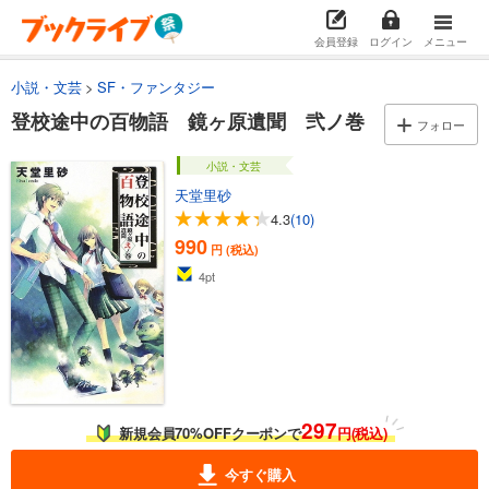
会員登録
ログイン
メニュー
小説・文芸
SF・ファンタジー
登校途中の百物語 鏡ヶ原遺聞 弐ノ巻
フォロー
小説・文芸
天堂里砂
4.3
(10)
990
円 (税込)
4
pt
297
新規会員70%OFFクーポンで
円(税込)
今すぐ購入