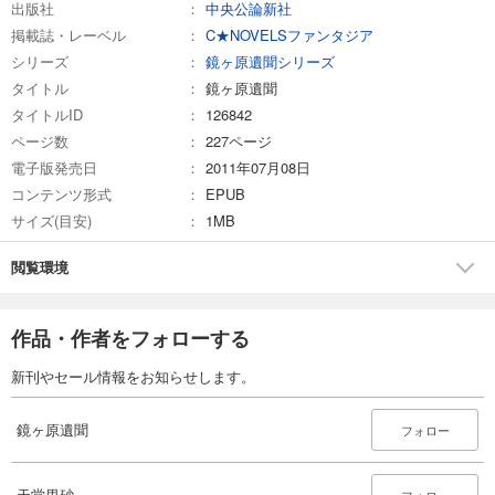
出版社
中央公論新社
掲載誌・レーベル
C★NOVELSファンタジア
シリーズ
鏡ヶ原遺聞シリーズ
タイトル
鏡ヶ原遺聞
タイトルID
126842
ページ数
227ページ
電子版発売日
2011年07月08日
コンテンツ形式
EPUB
サイズ(目安)
1MB
閲覧環境
作品・作者をフォローする
新刊やセール情報をお知らせします。
鏡ヶ原遺聞
フォロー
天堂里砂
フォロー