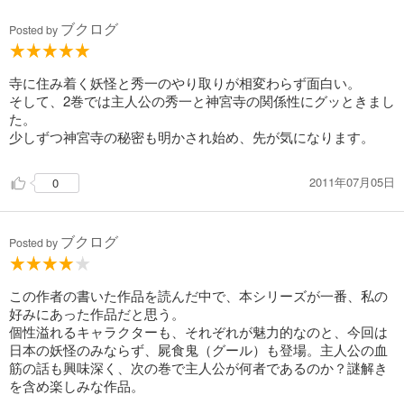
ブクログ
Posted by
寺に住み着く妖怪と秀一のやり取りが相変わらず面白い。
そして、2巻では主人公の秀一と神宮寺の関係性にグッときまし
た。
少しずつ神宮寺の秘密も明かされ始め、先が気になります。
2011年07月05日
0
ブクログ
Posted by
この作者の書いた作品を読んだ中で、本シリーズが一番、私の
好みにあった作品だと思う。
個性溢れるキャラクターも、それぞれが魅力的なのと、今回は
日本の妖怪のみならず、屍食鬼（グール）も登場。主人公の血
筋の話も興味深く、次の巻で主人公が何者であるのか？謎解き
を含め楽しみな作品。