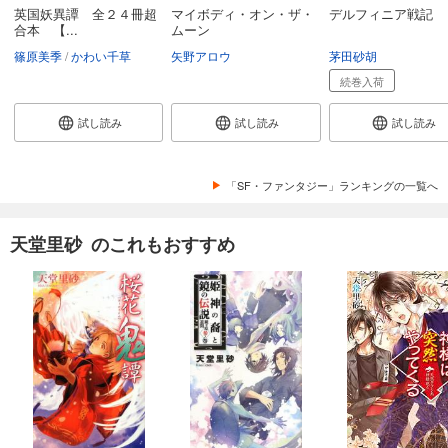
英国妖異譚 全２４冊超
マイボディ・オン・ザ・
デルフィニア戦記
合本 【...
ムーン
篠原美季
かわい千草
矢野アロウ
茅田砂胡
続巻入荷
試し読み
試し読み
試し読み
「SF・ファンタジー」ランキングの一覧へ
天堂里砂 のこれもおすすめ