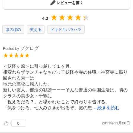
レビューを書く
4.3
ほのぼの
笑える
ドキドキハラハラ
ブクログ
Posted by
＜妖怪ヶ原＞に引っ越して１ヶ月。
相変わらずヤンチャなちびっ子妖怪や寺の住職・神宮寺に振り
回される秀一は
地元の高校に転入した。
新しい友人、部活の勧誘ーーーそんな普通の学園生活は、隣の
クラスの美少女・千鶴に
「視えるだろ？」と囁かれたことで終わりを告げる。
「気をつけろ。七人みさきが出るぞ」謎の忠
...続きを読む
2011年11月20日
0