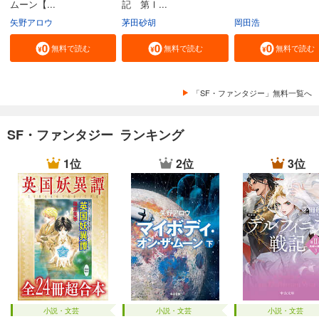
ムーン【...
記 第Ⅰ...
矢野アロウ
茅田砂胡
岡田浩
無料で読む
無料で読む
無料で読む
「SF・ファンタジー」無料一覧へ
SF・ファンタジー ランキング
1位
2位
3位
小説・文芸
小説・文芸
小説・文芸