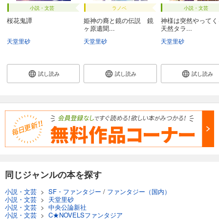
小説・文芸
ラノベ
小説・文芸
桜花鬼譚
姫神の裔と鏡の伝説 鏡
神様は突然やって
ヶ原遺聞...
天然タラ...
天堂里砂
天堂里砂
天堂里砂
試し読み
試し読み
試し読み
同じジャンルの本を探す
小説・文芸
>
SF・ファンタジー
/
ファンタジー（国内）
小説・文芸
>
天堂里砂
小説・文芸
>
中央公論新社
小説・文芸
>
C★NOVELSファンタジア