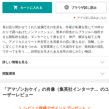
カートに入れる
ブラウザ試し読み
アプリ試し読みはこちら
母が語り聞かせてくれた波瀾万丈の生涯を、作家が私費を投じて10年が
かりで調べあげたノンフィクション。熊本の田舎からブラジルへ移民す
るも開拓村を脱走。ダンサーとして身を立て、神戸、横浜を経て上海
へ。アメリカ人エリート外交官と生涯最大の恋に落ちるが、別離。しか
し宝くじで大金をつかみ、女実業家として大成功するが、敗戦後の混乱
ですべてを失う……20世紀を生きたある女性の信じがたい物語。
詳しい情報を見る
閲覧環境
「アマゾンおケイ」の肖像（集英社インターナ... のユ
ーザーレビュー
＼ レビュー投稿でポイントプレゼント ／