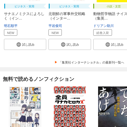
ビジネス・実用
ビジネス・実用
小説・文芸
サナエノミクスによろし
北朝鮮の軍事外交戦略
動物哲学物語 ナイ
く（イン...
（インター...
（集英...
明石順平
平岩俊司
ドリアン助川
NEW
NEW
続巻入荷
試し読み
試し読み
試し読み
「集英社インターナショナル」の最新刊一覧へ
無料で読めるノンフィクション