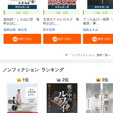
小説・文芸
小説・文芸
小説・文芸
超知的！しもねた部 無
全員タナカヒロカズ 無
でっちあげ―福岡「
料お試し...
料お試し...
教師」事...
福岡太朗
堀元見
田中宏和
福田ますみ
無料で読む
無料で読む
無料で読む
「ノンフィクション」無料一覧へ
ノンフィクション ランキング
1位
2位
3位