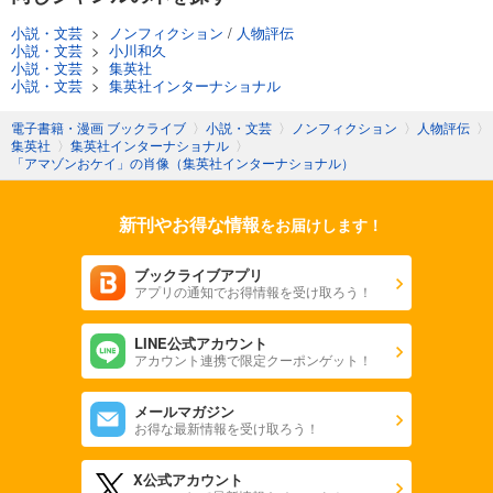
小説・文芸
>
ノンフィクション
/
人物評伝
小説・文芸
>
小川和久
小説・文芸
>
集英社
小説・文芸
>
集英社インターナショナル
電子書籍・漫画 ブックライブ
〉
小説・文芸
〉
ノンフィクション
〉
人物評伝
〉
集英社
〉
集英社インターナショナル
〉
「アマゾンおケイ」の肖像（集英社インターナショナル）
新刊やお得な情報
をお届けします！
ブックライブアプリ
アプリの通知でお得情報を受け取ろう！
LINE公式アカウント
アカウント連携で限定クーポンゲット！
メールマガジン
お得な最新情報を受け取ろう！
X公式アカウント