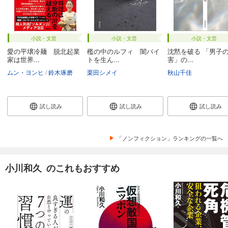
小説・文芸
小説・文芸
小説・文芸
愛の平壌冷麺 脱北起業
檻の中のルフィ 闇バイ
沈黙を破る 「男子
家は世界...
トを生ん...
害」の...
ムン・ヨンヒ
鈴木琢磨
栗田シメイ
秋山千佳
試し読み
試し読み
試し読み
「ノンフィクション」ランキングの一覧へ
小川和久 のこれもおすすめ