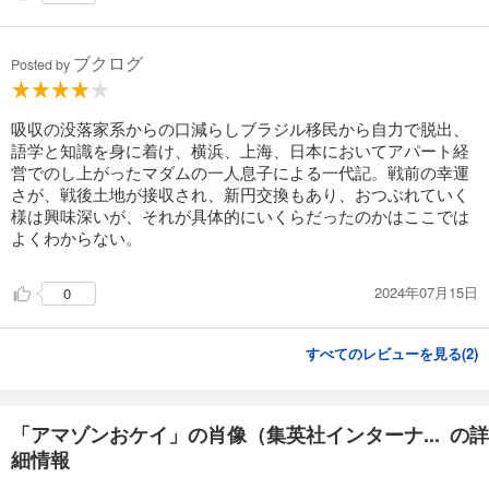
ブクログ
Posted by
吸収の没落家系からの口減らしブラジル移民から自力で脱出、
語学と知識を身に着け、横浜、上海、日本においてアパート経
営でのし上がったマダムの一人息子による一代記。戦前の幸運
さが、戦後土地が接収され、新円交換もあり、おつぶれていく
様は興味深いが、それが具体的にいくらだったのかはここでは
よくわからない。
2024年07月15日
0
すべてのレビューを見る(
2
)
「アマゾンおケイ」の肖像（集英社インターナ... の詳
細情報