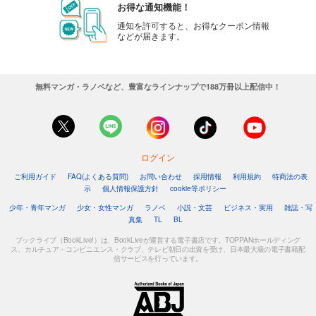
お得な通知機能！
通知を許可すると、お得なクーポン情報
などが届きます。
無料マンガ・ラノベなど、豊富なラインナップで188万冊以上配信中！
ログイン
ご利用ガイド
FAQ(よくある質問)
お問い合わせ
採用情報
利用規約
特商法の表
示
個人情報保護方針
cookie等ポリシー
少年・青年マンガ
少女・女性マンガ
ラノベ
小説・文芸
ビジネス・実用
雑誌・写
真集
TL
BL
ブックライブ（BookLive!）は、BookLiveが運営する電子書店です。TOPPANホールディング
ス、カルチュア・コンビニエンス・クラブ、テレビ朝日の出資を受け、日本最大級の電子書籍配
信サービスを行っています。