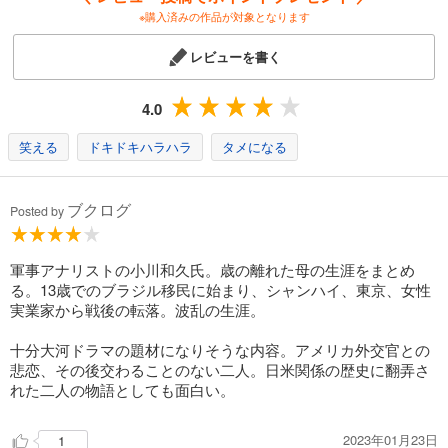
※購入済みの作品が対象となります
レビューを書く
4.0
笑える
ドキドキハラハラ
タメになる
ブクログ
Posted by
軍事アナリストの小川和久氏。歳の離れた母の生涯をまとめ
る。13歳でのブラジル移民に始まり、シャンハイ、東京、女性
実業家から戦後の転落。波乱の生涯。
十分大河ドラマの題材になりそうな内容。アメリカ外交官との
悲恋、その後交わることのない二人。日米関係の歴史に翻弄さ
れた二人の物語としても面白い。
2023年01月23日
1