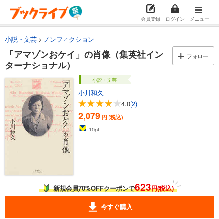
会員登録
ログイン
メニュー
小説・文芸
ノンフィクション
「アマゾンおケイ」の肖像（集英社イン
フォロー
ターナショナル）
小説・文芸
小川和久
4.0
(2)
2,079
円 (税込)
10
pt
623
新規会員70%OFFクーポンで
円(税込)
今すぐ購入