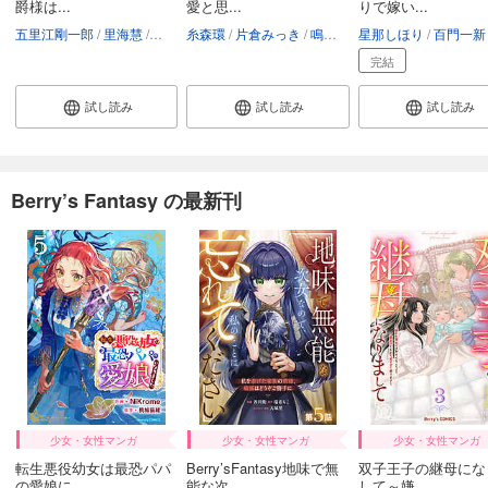
爵様は...
愛と思...
りで嫁い...
五里江剛一郎
里海慧
なおやみか
糸森環
片倉みっき
鳴海ゆき
星那しほり
百門一新
完結
試し読み
試し読み
試し読み
Berry’s Fantasy の最新刊
少女・女性マンガ
少女・女性マンガ
少女・女性マンガ
転生悪役幼女は最恐パパ
Berry’sFantasy地味で無
双子王子の継母にな
の愛娘に...
能な次...
して～嫌...