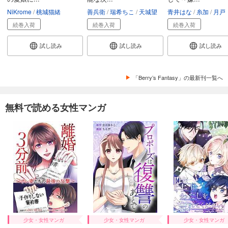
NiKrome
桃城猫緒
善兵衛
瑞希ちこ
天城望
青井はな
糸加
月戸
続巻入荷
続巻入荷
続巻入荷
試し読み
試し読み
試し読み
「Berry’s Fantasy」の最新刊一覧へ
無料で読める女性マンガ
少女・女性マンガ
少女・女性マンガ
少女・女性マンガ