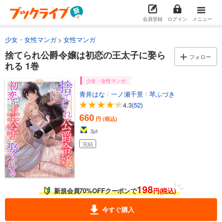
会員登録
ログイン
メニュー
少女・女性マンガ
女性マンガ
捨てられ公爵令嬢は初恋の王太子に娶ら
フォロー
れる 1巻
少女・女性マンガ
青井はな
/
一ノ瀬千景
/
琴ふづき
4.3
(52)
660
円 (税込)
3
pt
完結
198
新規会員70%OFFクーポンで
円(税込)
今すぐ購入