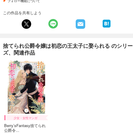
フォロー機能について
この作品を共有しよう
捨てられ公爵令嬢は初恋の王太子に娶られる のシリー
ズ、関連作品
少女・女性マンガ
Berry’sFantasy捨てられ
公爵令...