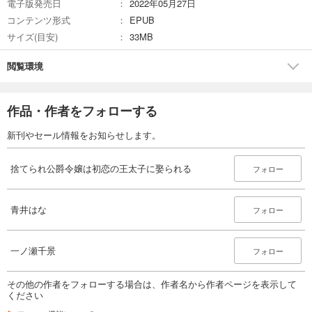
電子版発売日
2022年05月27日
コンテンツ形式
EPUB
サイズ(目安)
33MB
閲覧環境
作品・作者をフォローする
新刊やセール情報をお知らせします。
捨てられ公爵令嬢は初恋の王太子に娶られる
フォロー
青井はな
フォロー
一ノ瀬千景
フォロー
その他の作者をフォローする場合は、作者名から作者ページを表示して
ください