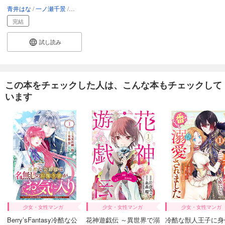
青井はな
一ノ瀬千景
琴ふづき
完結
試し読み
この本をチェックした人は、こんな本もチェックして
います
少女・女性マンガ
少女・女性マンガ
少女・女性マンガ
Berry’sFantasy冷酷な公
花神遊戯伝 ～異世界で溺
冷酷な獣人王子に身