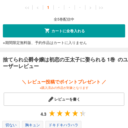
<<
<
1
・
・
・
>
>>
全5巻配信中
カートに全巻入れる
※期間限定無料版、予約作品はカートに入りません
捨てられ公爵令嬢は初恋の王太子に娶られる 1巻 のユ
ーザーレビュー
＼ レビュー投稿でポイントプレゼント ／
※購入済みの作品が対象となります
レビューを書く
4.3
切ない
胸キュン
ドキドキハラハラ