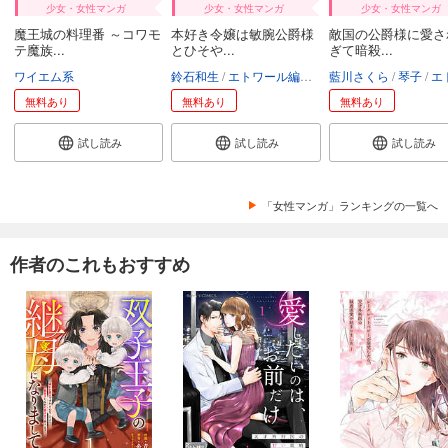
少女・女性マンガ
少女・女性マンガ
少女・女性マンガ
魔王城の料理番 ～コワモ
本好き令嬢は敏腕公爵様
敵国の公爵様に愛さ
テ魔族...
とひそや...
ぎて暗殺...
ワイエム系
鈴石和生
エトワール編集部
藍川さくら
琴子
エトワール
無料あり
無料あり
無料あり
試し読み
試し読み
試し読み
「女性マンガ」ランキングの一覧へ
作者のこれもおすすめ