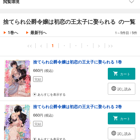
閲覧環境
捨てられ公爵令嬢は初恋の王太子に娶られる の一覧
1巻へ
最新刊へ
1～5件目
/
5件
<<
<
1
・
・
・
>
>>
捨てられ公爵令嬢は初恋の王太子に娶られる 1巻
660
円 (税込)
カート
完結
試し読み
あらすじを表示する
捨てられ公爵令嬢は初恋の王太子に娶られる 2巻
660
円 (税込)
カート
完結
試し読み
あらすじを表示する