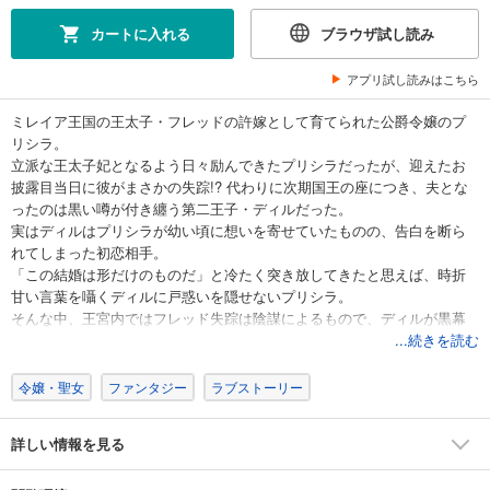
カートに入れる
ブラウザ試し読み
アプリ試し読みはこちら
ミレイア王国の王太子・フレッドの許嫁として育てられた公爵令嬢のプ
リシラ。
立派な王太子妃となるよう日々励んできたプリシラだったが、迎えたお
披露目当日に彼がまさかの失踪!? 代わりに次期国王の座につき、夫とな
ったのは黒い噂が付き纏う第二王子・ディルだった。
実はディルはプリシラが幼い頃に想いを寄せていたものの、告白を断ら
れてしまった初恋相手。
「この結婚は形だけのものだ」と冷たく突き放してきたと思えば、時折
甘い言葉を囁くディルに戸惑いを隠せないプリシラ。
そんな中、王宮内ではフレッド失踪は陰謀によるもので、ディルが黒幕
だという噂が広まって――!?
...続きを読む
(この作品は電子コミック誌Berry’s Fantasy Vol. 28～32に収録されていま
す。重複購入にご注意ください)
令嬢・聖女
ファンタジー
ラブストーリー
詳しい情報を見る