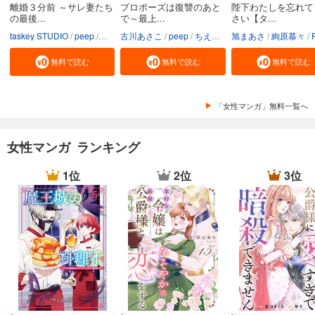
離婚３分前 ～サレ妻たち
プロポーズは復讐のあと
陛下わたしを忘れて
の最後...
で～最上...
さい【タ...
taskey STUDIO
peep
ホヌッヂ
古川あさこ
いばらアオ
peep
ちえぴ
taskey STUDIO
旭まあさ
絢原慕々
PR
無料で読む
無料で読む
無料で読む
「女性マンガ」無料一覧へ
女性マンガ ランキング
1位
2位
3位