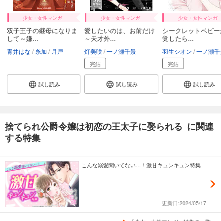
少女・女性マンガ
少女・女性マンガ
少女・女性マンガ
双子王子の継母になりま
愛したいのは、お前だけ
シークレットベビー
して～嫌...
～天才外...
覚したら...
青井はな
糸加
月戸
灯美咲
一ノ瀬千景
羽生シオン
一ノ瀬千
完結
完結
試し読み
試し読み
試し読み
捨てられ公爵令嬢は初恋の王太子に娶られる に関連
する特集
こんな溺愛聞いてない…！激甘キュンキュン特集
更新日:2024/05/17