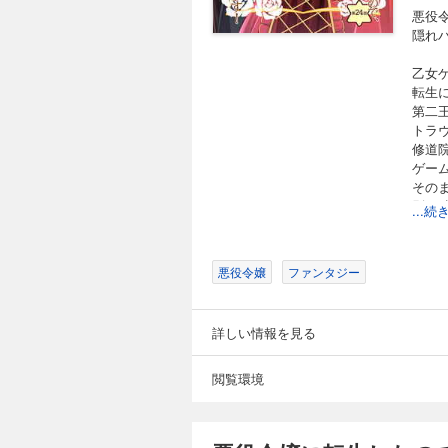
ったフェリクスを変
悪役
悪役令嬢に転生し
隠れ
198円 (税込)
乙女
悪役令嬢に転生しちゃ
転生
の悪役令嬢シャロン
第二
ラヴィスと自分の婚
トラ
避したいシャロンは
修道
破滅回避したと思っ
ゲー
ったフェリクスを変
その
悪役令嬢に転生し
別の
...
最初
198円 (税込)
隠れ
悪役令嬢に転生しちゃ
次第
の悪役令嬢シャロン
悪役令嬢
ファンタジー
ラヴィスと自分の婚
避したいシャロンは
破滅回避したと思っ
詳しい情報を見る
ったフェリクスを変
悪役令嬢に転生し
閲覧環境
198円 (税込)
悪役令嬢に転生しちゃ
の悪役令嬢シャロン