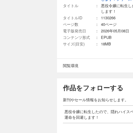
タイトル
：
悪役令嬢に転生し
します！
タイトルID
：
1130266
ページ数
：
40ページ
電子版発売日
：
2026年05月08日
コンテンツ形式
：
EPUB
サイズ(目安)
：
18MB
閲覧環境
作品をフォローする
新刊やセール情報をお知らせします。
悪役令嬢に転生したので、隠れハイス
運命を回避します！