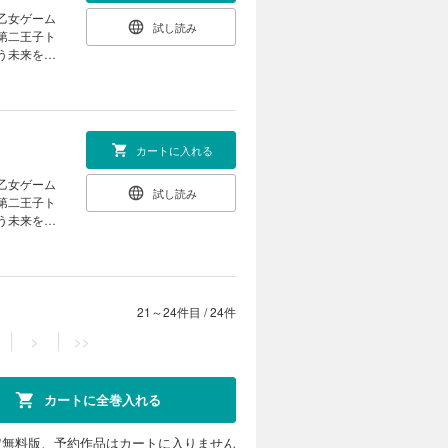
試し読み
第二王子ト
う未来を回
と婚約し、
ハイスペだ
て……。
カートに入れる
試し読み
第二王子ト
う未来を回
と婚約し、
ハイスペだ
て……。
21～24件目
/
24件
>
>>
カートに全巻入れる
定無料版、予約作品はカートに入りません