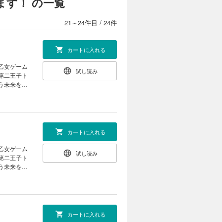
す！ の一覧
う未来を回
と婚約し、
ハイスペだ
21～24件目
/
24件
て……。
カートに入れる
試し読み
第二王子ト
う未来を回
と婚約し、
ハイスペだ
て……。
カートに入れる
試し読み
第二王子ト
う未来を回
と婚約し、
ハイスペだ
て……。
カートに入れる