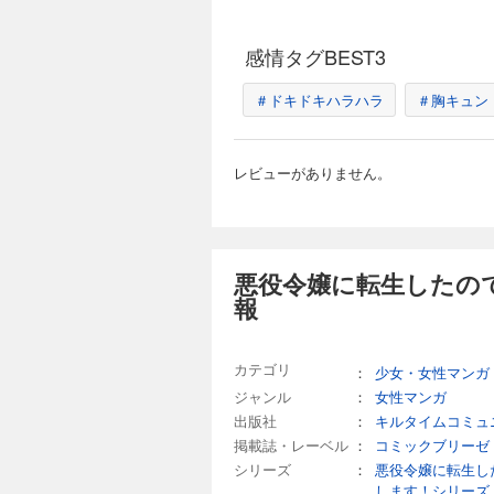
感情タグBEST3
＃ドキドキハラハラ
＃胸キュン
レビューがありません。
悪役令嬢に転生したので
報
カテゴリ
：
少女・女性マンガ
ジャンル
：
女性マンガ
出版社
：
キルタイムコミュ
掲載誌・レーベル
：
コミックブリーゼ
シリーズ
：
悪役令嬢に転生し
します！シリーズ