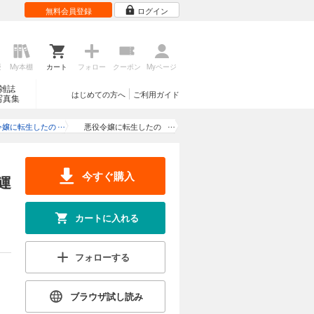
カートに入れる
無料会員登録
ログイン
試し読み
第二王子ト
う未来を回
と婚約し、
歴
My本棚
カート
フォロー
クーポン
Myページ
ハイスペだ
て……。
雑誌
はじめての方へ
ご利用ガイド
写真集
カートに入れる
令嬢に転生したの
悪役令嬢に転生したの
隠れハイスペ王子
で、隠れハイスペ王子と
試し読み
第二王子ト
滅の運命を回避し
破滅の運命を回避しま
う未来を回
ます！
す！ 第24話
今すぐ購入
と婚約し、
運
ハイスペだ
て……。
カートに入れる
カートに入れる
フォローする
試し読み
第二王子ト
う未来を回
と婚約し、
ブラウザ試し読み
ハイスペだ