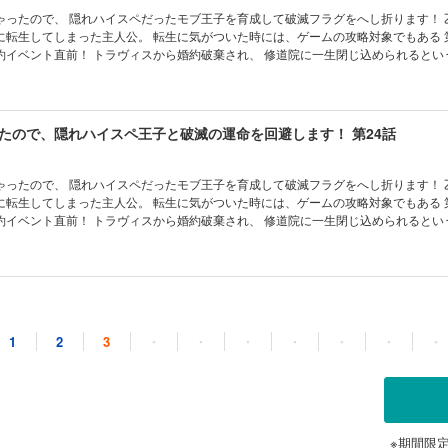
ったので、 隠れハイスペだったモブ王子を育成して破滅フラグをへし折ります！ 乙女ゲーム
に転生してしまった主人公。 転生に気がついた時には、ゲームの攻略対象でもある 
約イベント直前！ トラヴィスから婚約破棄され、 修道院に一生閉じ込められるとい
、 ゲームではモブだった第三王子フェリクスに自分から求婚。 そのままフェリクス
たら、 別の破滅フラグが立ってしまっていた……！？ 最初こそ保身のために 隠れ
身させていくシャロンだったが、 次第に二人の間に本当の恋と信頼が育まれていっ
たので、隠れハイスペ王子と破滅の運命を回避します！ 第24話
ったので、 隠れハイスペだったモブ王子を育成して破滅フラグをへし折ります！ 乙女ゲーム
に転生してしまった主人公。 転生に気がついた時には、ゲームの攻略対象でもある 
約イベント直前！ トラヴィスから婚約破棄され、 修道院に一生閉じ込められるとい
、 ゲームではモブだった第三王子フェリクスに自分から求婚。 そのままフェリクス
たら、 別の破滅フラグが立ってしまっていた……！？ 最初こそ保身のために 隠れ
身させていくシャロンだったが、 次第に二人の間に本当の恋と信頼が育まれていっ
1
2
3
・
・
・
・
・
・
・
※期間限