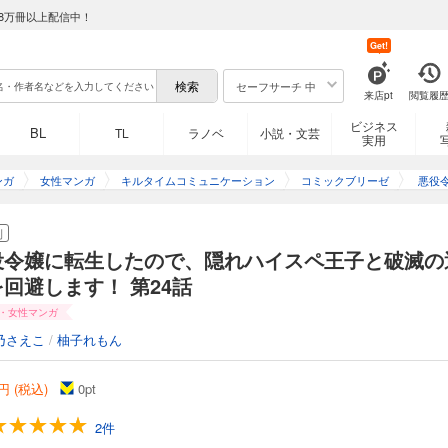
8万冊以上配信中！
ったので、 隠れハイスペだったモブ王子を育成して破滅フラグをへし折ります！ 乙女ゲーム
Get!
に転生してしまった主人公。 転生に気がついた時には、ゲームの攻略対象でもある 
約イベント直前！ トラヴィスから婚約破棄され、 修道院に一生閉じ込められるとい
セーフサーチ 中
、 ゲームではモブだった第三王子フェリクスに自分から求婚。 そのままフェリクス
来店pt
閲覧履
たら、 別の破滅フラグが立ってしまっていた……！？ 最初こそ保身のために 隠れ
身させていくシャロンだったが、 次第に二人の間に本当の恋と信頼が育まれていっ
ビジネス
BL
TL
ラノベ
小説・文芸
実用
たので、隠れハイスペ王子と破滅の運命を回避します！ 第16話
ンガ
女性マンガ
キルタイムコミュニケーション
コミックブリーゼ
悪役
ったので、 隠れハイスペだったモブ王子を育成して破滅フラグをへし折ります！ 乙女ゲーム
で、
に転生してしまった主人公。 転生に気がついた時には、ゲームの攻略対象でもある 
と破
刊
約イベント直前！ トラヴィスから婚約破棄され、 修道院に一生閉じ込められるとい
、 ゲームではモブだった第三王子フェリクスに自分から求婚。 そのままフェリクス
役令嬢に転生したので、隠れハイスペ王子と破滅の
たら、 別の破滅フラグが立ってしまっていた……！？ 最初こそ保身のために 隠れ
回避します！ 第24話
身させていくシャロンだったが、 次第に二人の間に本当の恋と信頼が育まれていっ
たので、隠れハイスペ王子と破滅の運命を回避します！ 第17話
・女性マンガ
乃さえこ
/
柚子れもん
ったので、 隠れハイスペだったモブ王子を育成して破滅フラグをへし折ります！ 乙女ゲーム
に転生してしまった主人公。 転生に気がついた時には、ゲームの攻略対象でもある 
円 (税込)
0
pt
約イベント直前！ トラヴィスから婚約破棄され、 修道院に一生閉じ込められるとい
、 ゲームではモブだった第三王子フェリクスに自分から求婚。 そのままフェリクス
2件
たら、 別の破滅フラグが立ってしまっていた……！？ 最初こそ保身のために 隠れ