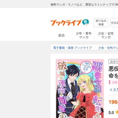
198円 (税込)
無料マンガ・ラノベなど、豊富なラインナップで18
悪役令嬢に転生しちゃ
の悪役令嬢シャロン
ラヴィスと自分の婚
絞り込み
避したいシャロンは
検索
破滅回避したと思っ
ったフェリクスを変
少年・青年
少女・女性
総合
マンガ
マンガ
悪役令嬢に転生し
198円 (税込)
電子書籍・漫画 ブックライブ
少女・女性マ
悪役令嬢に転生しちゃ
の悪役令嬢シャロン
最新
ラヴィスと自分の婚
避したいシャロンは
悪
破滅回避したと思っ
命を
ったフェリクスを変
悪役令嬢に転生し
少女
イヌ
198円 (税込)
悪役令嬢に転生しちゃ
198
の悪役令嬢シャロン
ラヴィスと自分の婚
避したいシャロンは
5.0
破滅回避したと思っ