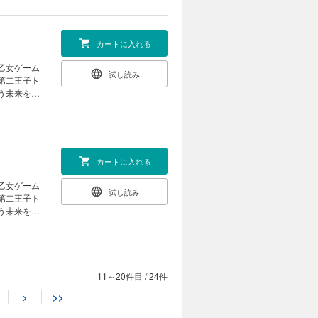
ハイスペだ
て……。
カートに入れる
試し読み
第二王子ト
う未来を回
と婚約し、
ハイスペだ
て……。
カートに入れる
試し読み
第二王子ト
う未来を回
と婚約し、
ハイスペだ
て……。
11～20件目
/
24件
カートに入れる
>
>>
試し読み
第二王子ト