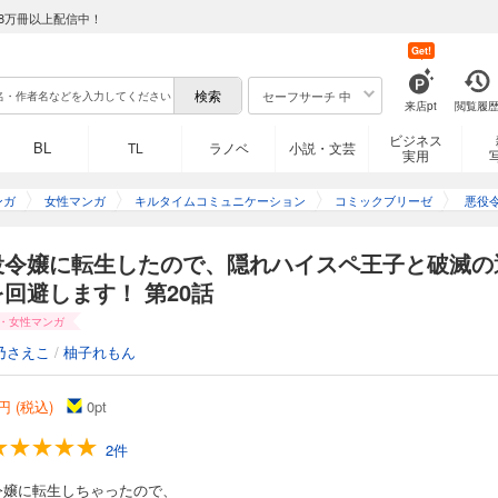
ったので、 隠れハイスペだったモブ王子を育成して破滅フラグをへし折ります！ 乙女ゲーム
8万冊以上配信中！
に転生してしまった主人公。 転生に気がついた時には、ゲームの攻略対象でもある 
約イベント直前！ トラヴィスから婚約破棄され、 修道院に一生閉じ込められるとい
Get!
、 ゲームではモブだった第三王子フェリクスに自分から求婚。 そのままフェリクス
たら、 別の破滅フラグが立ってしまっていた……！？ 最初こそ保身のために 隠れ
セーフサーチ 中
来店pt
閲覧履
身させていくシャロンだったが、 次第に二人の間に本当の恋と信頼が育まれていっ
たので、隠れハイスペ王子と破滅の運命を回避します！ 第6話
ビジネス
BL
TL
ラノベ
小説・文芸
実用
ったので、 隠れハイスペだったモブ王子を育成して破滅フラグをへし折ります！ 乙女ゲーム
ンガ
女性マンガ
キルタイムコミュニケーション
コミックブリーゼ
悪役
に転生してしまった主人公。 転生に気がついた時には、ゲームの攻略対象でもある 
で、
約イベント直前！ トラヴィスから婚約破棄され、 修道院に一生閉じ込められるとい
と破
、 ゲームではモブだった第三王子フェリクスに自分から求婚。 そのままフェリクス
役令嬢に転生したので、隠れハイスペ王子と破滅の
たら、 別の破滅フラグが立ってしまっていた……！？ 最初こそ保身のために 隠れ
回避します！ 第20話
身させていくシャロンだったが、 次第に二人の間に本当の恋と信頼が育まれていっ
たので、隠れハイスペ王子と破滅の運命を回避します！ 第7話
・女性マンガ
乃さえこ
/
柚子れもん
ったので、 隠れハイスペだったモブ王子を育成して破滅フラグをへし折ります！ 乙女ゲーム
に転生してしまった主人公。 転生に気がついた時には、ゲームの攻略対象でもある 
円 (税込)
0
pt
約イベント直前！ トラヴィスから婚約破棄され、 修道院に一生閉じ込められるとい
、 ゲームではモブだった第三王子フェリクスに自分から求婚。 そのままフェリクス
2件
たら、 別の破滅フラグが立ってしまっていた……！？ 最初こそ保身のために 隠れ
身させていくシャロンだったが、 次第に二人の間に本当の恋と信頼が育まれていっ
令嬢に転生しちゃったので、