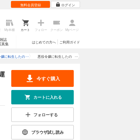
無料会員登録
ログイン
試し読み
第二王子ト
う未来を回
と婚約し、
ハイスペだ
歴
My本棚
カート
フォロー
クーポン
Myページ
て……。
雑誌
はじめての方へ
ご利用ガイド
写真集
カートに入れる
令嬢に転生したの
悪役令嬢に転生したの
試し読み
第二王子ト
隠れハイスペ王子
で、隠れハイスペ王子と
う未来を回
滅の運命を回避し
破滅の運命を回避しま
と婚約し、
運
ます！
す！ 第20話
ハイスペだ
今すぐ購入
て……。
カートに入れる
カートに入れる
試し読み
第二王子ト
フォローする
う未来を回
と婚約し、
ハイスペだ
ブラウザ試し読み
て……。