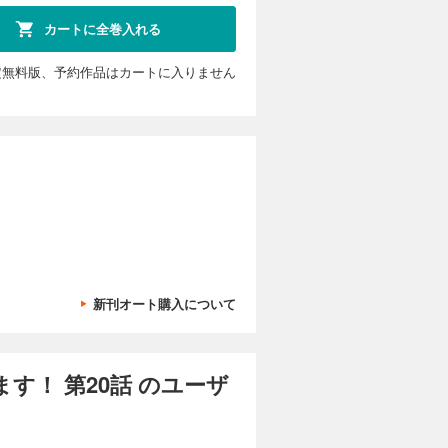
う未来を回
カートに全巻入れる
と婚約し、
ハイスペだ
て……。
定無料版、予約作品はカートに入りません
カートに入れる
試し読み
第二王子ト
う未来を回
と婚約し、
ハイスペだ
て……。
カートに入れる
新刊オート購入について
試し読み
第二王子ト
う未来を回
と婚約し、
！ 第20話 のユーザ
ハイスペだ
て……。
カートに入れる