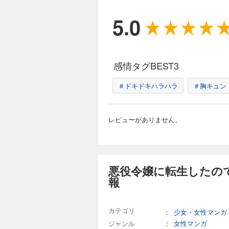
198円 (税込)
悪役令嬢に転生しちゃ
5.0
の悪役令嬢シャロン
ラヴィスと自分の婚
避したいシャロンは
破滅回避したと思っ
ったフェリクスを変
感情タグBEST3
＃ドキドキハラハラ
＃胸キュン
レビューがありません。
悪役令嬢に転生したので
報
カテゴリ
：
少女・女性マンガ
ジャンル
：
女性マンガ