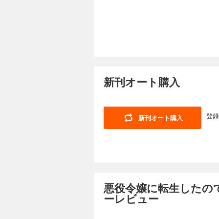
ラヴィスと自分の婚
避したいシャロンは
破滅回避したと思っ
ったフェリクスを変
悪役令嬢に転生し
198円 (税込)
悪役令嬢に転生しちゃ
新刊オート購入
の悪役令嬢シャロン
ラヴィスと自分の婚
避したいシャロンは
破滅回避したと思っ
ったフェリクスを変
登録
新刊オート購入
悪役令嬢に転生し
198円 (税込)
悪役令嬢に転生しちゃ
の悪役令嬢シャロン
ラヴィスと自分の婚
避したいシャロンは
悪役令嬢に転生したので
破滅回避したと思っ
ーレビュー
ったフェリクスを変
悪役令嬢に転生し