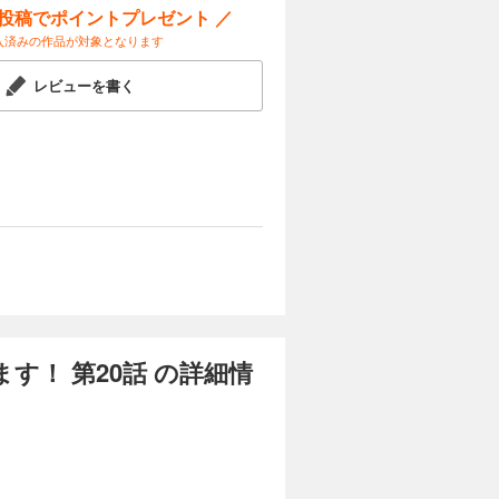
ー投稿でポイントプレゼント ／
入済みの作品が対象となります
試し読み
第二王子ト
う未来を回
レビューを書く
と婚約し、
ハイスペだ
て……。
！ 第20話 の詳細情