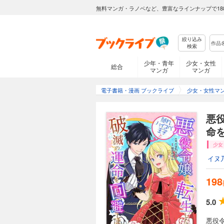
悪役令嬢に転生しちゃ
無料マンガ・ラノベなど、豊富なラインナップで18
の悪役令嬢シャロン
ラヴィスと自分の婚
避したいシャロンは
絞り込み
破滅回避したと思っ
検索
ったフェリクスを変
悪役令嬢に転生し
少年・青年
少女・女性
総合
マンガ
マンガ
198円 (税込)
悪役令嬢に転生しちゃ
電子書籍・漫画 ブックライブ
少女・女性マ
の悪役令嬢シャロン
ラヴィスと自分の婚
避したいシャロンは
悪
破滅回避したと思っ
命を
ったフェリクスを変
悪役令嬢に転生し
少女
イヌ
198円 (税込)
悪役令嬢に転生しちゃ
198
の悪役令嬢シャロン
ラヴィスと自分の婚
避したいシャロンは
5.0
破滅回避したと思っ
ったフェリクスを変
悪役