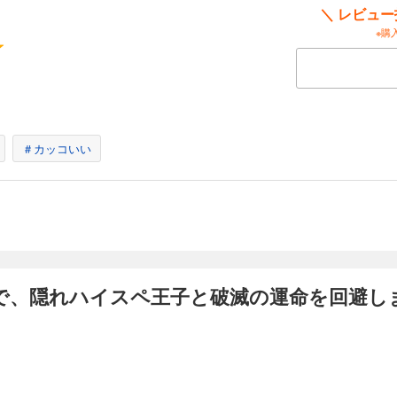
＼ レビュ
ったので、 隠れハイスペだったモブ王子を育成して破滅フラグをへし折ります！ 乙女ゲーム
※購
に転生してしまった主人公。 転生に気がついた時には、ゲームの攻略対象でもある 
約イベント直前！ トラヴィスから婚約破棄され、 修道院に一生閉じ込められるとい
、 ゲームではモブだった第三王子フェリクスに自分から求婚。 そのままフェリクス
たら、 別の破滅フラグが立ってしまっていた……！？ 最初こそ保身のために 隠れ
身させていくシャロンだったが、 次第に二人の間に本当の恋と信頼が育まれていっ
＃カッコいい
、隠れハイスペ王子と破滅の運命を回避します