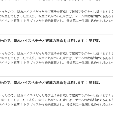
ったので、 隠れハイスペだったモブ王子を育成して破滅フラグをへし折ります！ 乙女ゲーム
に転生してしまった主人公。 転生に気がついた時には、ゲームの攻略対象でもある 
約イベント直前！ トラヴィスから婚約破棄され、 修道院に一生閉じ込められるとい
、 ゲームではモブだった第三王子フェリクスに自分から求婚。 そのままフェリクス
たら、 別の破滅フラグが立ってしまっていた……！？ 最初こそ保身のために 隠れ
身させていくシャロンだったが、 次第に二人の間に本当の恋と信頼が育まれていっ
たので、隠れハイスペ王子と破滅の運命を回避します！ 第17話
ったので、 隠れハイスペだったモブ王子を育成して破滅フラグをへし折ります！ 乙女ゲーム
に転生してしまった主人公。 転生に気がついた時には、ゲームの攻略対象でもある 
約イベント直前！ トラヴィスから婚約破棄され、 修道院に一生閉じ込められるとい
、 ゲームではモブだった第三王子フェリクスに自分から求婚。 そのままフェリクス
たら、 別の破滅フラグが立ってしまっていた……！？ 最初こそ保身のために 隠れ
身させていくシャロンだったが、 次第に二人の間に本当の恋と信頼が育まれていっ
たので、隠れハイスペ王子と破滅の運命を回避します！ 第18話
ったので、 隠れハイスペだったモブ王子を育成して破滅フラグをへし折ります！ 乙女ゲーム
に転生してしまった主人公。 転生に気がついた時には、ゲームの攻略対象でもある 
約イベント直前！ トラヴィスから婚約破棄され、 修道院に一生閉じ込められるとい
、 ゲームではモブだった第三王子フェリクスに自分から求婚。 そのままフェリクス