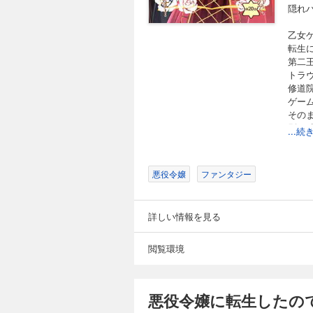
悪役令嬢に転生し
隠れ
198円 (税込)
乙女
悪役令嬢に転生しちゃ
転生
の悪役令嬢シャロン
第二
ラヴィスと自分の婚
トラ
避したいシャロンは
修道
破滅回避したと思っ
ゲー
ったフェリクスを変
その
悪役令嬢に転生し
別の
...
最初
198円 (税込)
隠れ
悪役令嬢に転生しちゃ
次第
の悪役令嬢シャロン
悪役令嬢
ファンタジー
ラヴィスと自分の婚
避したいシャロンは
破滅回避したと思っ
詳しい情報を見る
ったフェリクスを変
悪役令嬢に転生し
閲覧環境
198円 (税込)
悪役令嬢に転生しちゃ
の悪役令嬢シャロン
悪役令嬢に転生したの
ラヴィスと自分の婚
避したいシャロンは