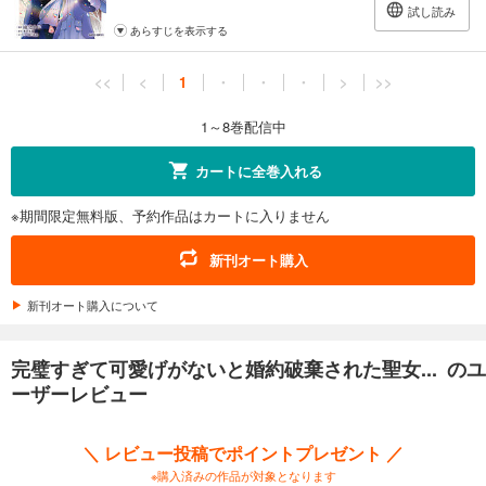
試し読み
あらすじを表示する
<<
<
1
・
・
・
>
>>
1～8巻配信中
カートに全巻入れる
※期間限定無料版、予約作品はカートに入りません
新刊オート購入
新刊オート購入について
完璧すぎて可愛げがないと婚約破棄された聖女... のユ
ーザーレビュー
＼ レビュー投稿でポイントプレゼント ／
※購入済みの作品が対象となります