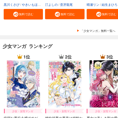
黒川くさび
やきいもほくほく
汀よしの
歪牙龍尾
晴瀬リン
結生まひろ
無料で読む
無料で読む
無料で読む
「少女マンガ」無料一覧へ
少女マンガ ランキング
1位
2位
3位
少女・女性マンガ
少女・女性マンガ
少女・女性マンガ
病弱な悪役令嬢ですが、
婚約破棄の悪意は娼館か
悪女は美しき獣の愛