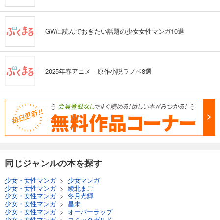
GWに読んでおきたい話題の少女女性マンガ10選
2025年春アニメ 原作小説ラノベ8選
同じジャンルの本を探す
少女・女性マンガ
>
少女マンガ
少女・女性マンガ
>
綾北まご
少女・女性マンガ
>
冬月光輝
少女・女性マンガ
>
昌未
少女・女性マンガ
>
オーバーラップ
少女・女性マンガ
>
コミックガルド