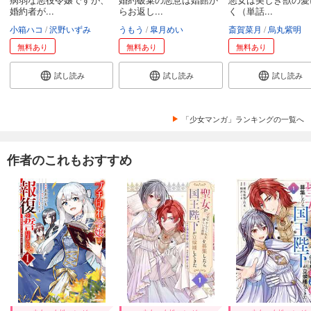
婚約者が...
らお返し...
く（単話...
小箱ハコ
沢野いずみ
うもう
皐月めい
斎賀菜月
烏丸紫明
無料あり
無料あり
無料あり
試し読み
試し読み
試し読み
「少女マンガ」ランキングの一覧へ
作者のこれもおすすめ