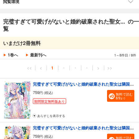
閲覧環境
完璧すぎて可愛げがないと婚約破棄された聖女... の一
覧
いまだけ2冊無料
1巻へ
最新刊へ
1～8件目
/
8件
<<
<
1
・
・
・
>
>>
完璧すぎて可愛げがないと婚約破棄された聖女は隣国に売られる 1
759
円 (税込)
無料で読む
8/9
まで
期間限定無料版あり
あらすじを表示する
完璧すぎて可愛げがないと婚約破棄された聖女は隣国に売られる 2
759
円 (税込)
無料で読む