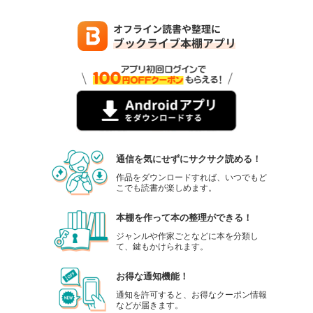
通信を気にせずにサクサク読める！
作品をダウンロードすれば、いつでもど
こでも読書が楽しめます。
本棚を作って本の整理ができる！
ジャンルや作家ごとなどに本を分類し
て、鍵もかけられます。
お得な通知機能！
通知を許可すると、お得なクーポン情報
などが届きます。