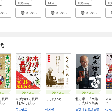
続巻入荷
NEW
続巻入荷
続
し読み
試し読み
試し読み
試し読み
代
文芸
小説・文芸
小説・文芸
小説・文芸
ら長屋
本所おけら長屋
ろくだいめ
北方謙三「岳飛
公家
読み
【お試し読み
伝」完結＆集英
平 
版・...
社...
たし.
畠山健二
仲村燈
集英社文庫編集部
佐々