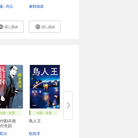
蓮
尚広
麻耶雄嵩
試し読み
試し読み
小説・文芸
小説・文芸
目付勘兵衛
鳥人王
付失踪
英治
額賀澪