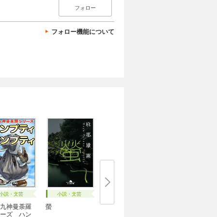
フォロー
フォロー機能について
小説・文芸
小説・文芸
九神曼荼羅
螢
ーズ ハン