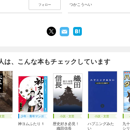
つかこうへい
フォロー
人は、こんな本もチェックしています
文芸
少年・青年マンガ
小説・文芸
小説・文芸
神ヨムふたり 1
歴史好き必見！
ハプニングみた
九十
織田信長
い
シリ