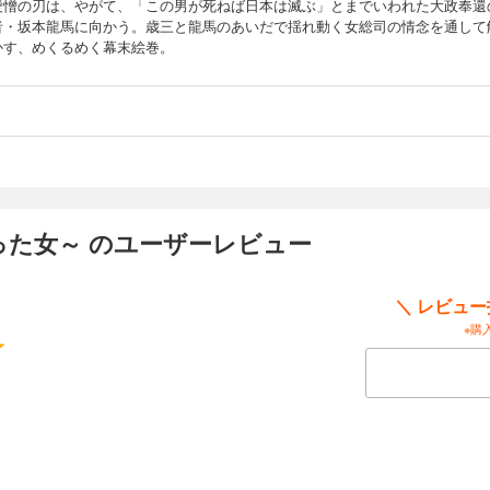
愛憎の刃は、やがて、「この男が死ねば日本は滅ぶ」とまでいわれた大政奉還
者・坂本龍馬に向かう。歳三と龍馬のあいだで揺れ動く女総司の情念を通して
かす、めくるめく幕末絵巻。
った女～ のユーザーレビュー
＼ レビュ
※購