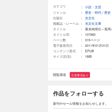
カテゴリ
：
小説・文芸
ジャンル
：
歴史・時代
/
歴史
出版社
：
光文社
掲載誌・レーベル
：
光文社文庫
タイトル
：
幕末純情伝～龍馬
タイトルID
：
107983
ページ数
：
315ページ
電子版発売日
：
2011年01月31日
コンテンツ形式
：
EPUB
サイズ(目安)
：
1MB
閲覧環境
注意事項あり
作品をフォローする
新刊やセール情報をお知らせします。