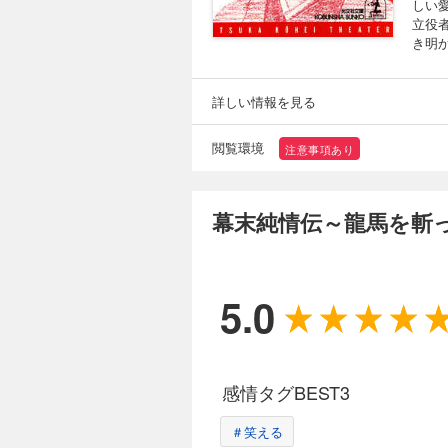
しい
立役
き明
詳しい情報を見る
閲覧環境
注意事項あり
幕末純情伝～龍馬を斬
5.0
感情タグBEST3
＃笑える