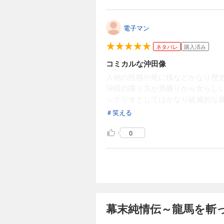
電子マン
ネタバレ
購入済み
コミカルな沖田像
人物の性格や死に様などかなり歴
沖田の喋り方が男勝りから女らし
シナリオとしてはかなり破滅的な
＃笑える
0
幕末純情伝～龍馬を斬っ