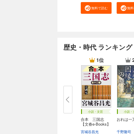
無料で読む
無料
歴史・時代 ランキング
1位
小説・文芸
小説・
合本 三国志
おれは一
【文春e-Books】
宮城谷昌光
千野隆司