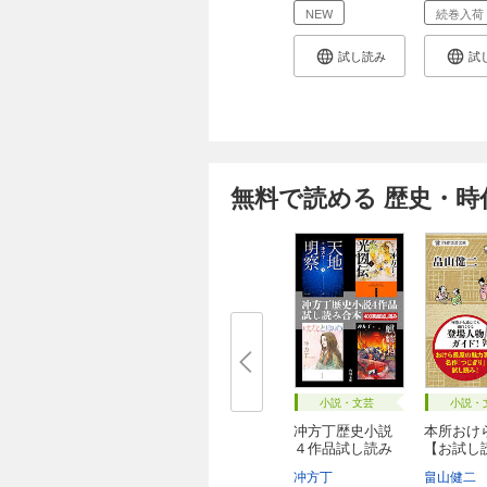
NEW
続巻入荷
試し読み
試
無料で読める 歴史・時
小説・文芸
小説・
冲方丁歴史小説
本所おけ
４作品試し読み
【お試し
合...
版・...
冲方丁
畠山健二