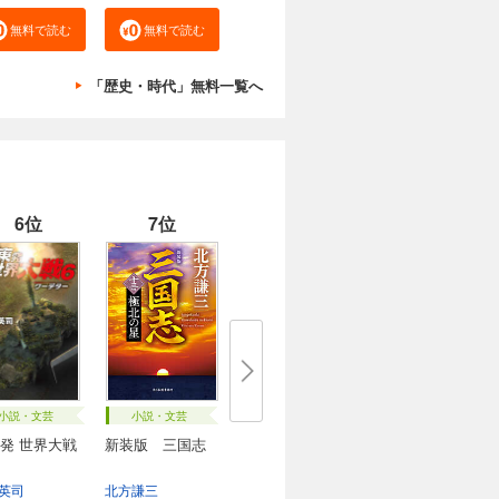
無料で読む
無料で読む
「歴史・時代」無料一覧へ
6位
7位
小説・文芸
小説・文芸
発 世界大戦
新装版 三国志
英司
北方謙三