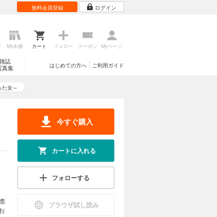
無料会員登録
ログイン
歴
My本棚
カート
フォロー
クーポン
Myページ
雑誌
はじめての方へ
ご利用ガイド
写真集
った女～
今すぐ購入
カートに入れる
フォローする
惚
ブラウザ試し読み
お