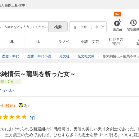
8万冊以上配信中！
Get!
セーフサーチ 中
来店pt
閲覧履
ビジネス
BL
TL
ラノベ
小説・文芸
実用
歴史・時代
歴史・時代小説
光文社
光文社文庫
幕末純情伝～龍馬を斬
末純情伝～龍馬を斬った女～
小説・文芸
こうへい
円 (税込)
3
pt
2件
たちにおそれられる新選組の沖田総司は、男装の美しい天才女剣士であった。
男、土方歳三のためであれば、ひたすら多くの志士を斬りつづける。ついに狂