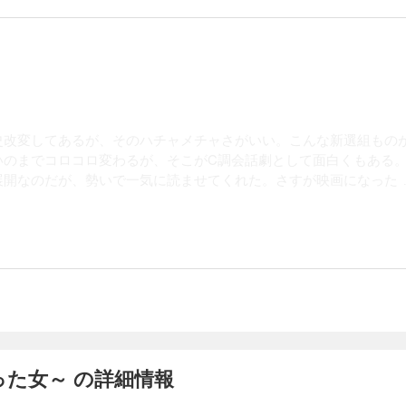
史改変してあるが、そのハチャメチャさがいい。こんな新選組もの
いのまでコロコロ変わるが、そこがC調会話劇として面白くもある
展開なのだが、勢いで一気に読ませてくれた。さすが映画になった
た女～ の詳細情報