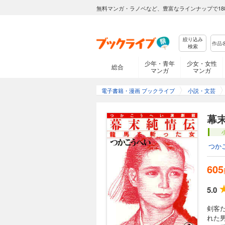
無料マンガ・ラノベなど、豊富なラインナップで18
絞り込み
検索
少年・青年
少女・女性
総合
マンガ
マンガ
電子書籍・漫画 ブックライブ
小説・文芸
幕
つか
605
5.0
剣客
れた