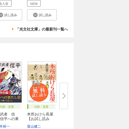
巻入荷
NEW
試し読み
試し読み
「光文社文庫」の最新刊一覧へ
小説・文芸
小説・文芸
武者 信
本所おけら長屋
信平への果
【お試し読み
..
版】
木裕一
畠山健二