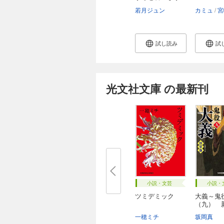
か...
若月ジュン
カミュ
宮
試し読み
試
光文社文庫 の最新刊
小説・文芸
小説・
ツミデミック
大義～鬼
（九） 
～
一穂ミチ
坂岡真