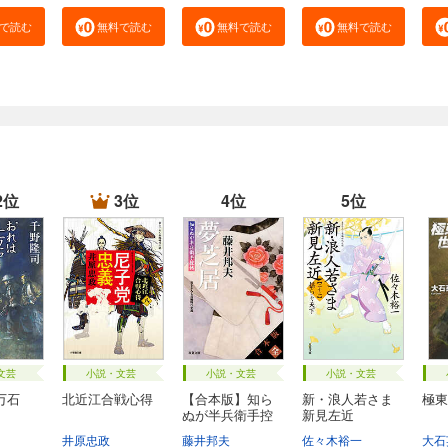
で読む
無料で読む
無料で読む
無料で読む
2位
3位
4位
5位
文芸
小説・文芸
小説・文芸
小説・文芸
万石
北近江合戦心得
【合本版】知ら
新・浪人若さま
極東
ぬが半兵衛手控
新見左近
帖...
井原忠政
藤井邦夫
佐々木裕一
大石