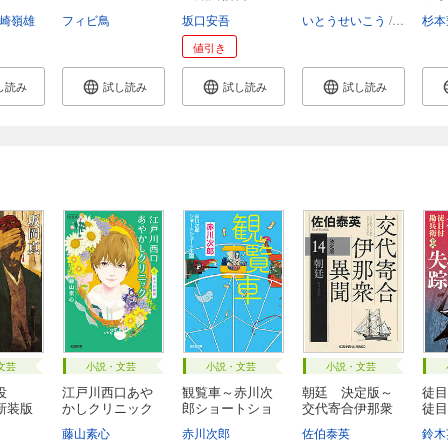
プ...
崎嶺雄
フィビ鳥
坂口安吾
いとうせいこう
岡崎京子
杉本
値引き
し読み
試し読み
試し読み
試し読み
文芸
小説・文芸
小説・文芸
小説・文芸
役
江戸川西口あや
観覧車～赤川次
朝廷 決定版～
徒
新装版
かしクリニック
郎ショートショ
交代寄合伊那衆
徒目
4...
ー...
異...
藤山素心
赤川次郎
佐伯泰英
鈴木