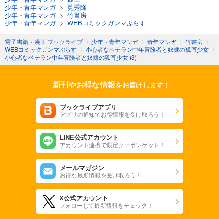
少年・青年マンガ
>
筧秀隆
少年・青年マンガ
>
竹書房
少年・青年マンガ
>
WEBコミックガンマぷらす
電子書籍・漫画 ブックライブ
〉
少年・青年マンガ
〉
青年マンガ
〉
竹書房
〉
WEBコミックガンマぷらす
〉
小心者なベテラン中年冒険者と奴隷の狐耳少女
〉
小心者なベテラン中年冒険者と奴隷の狐耳少女 (3)
新刊やお得な情報
をお届けします！
ブックライブアプリ
アプリの通知でお得情報を受け取ろう！
LINE公式アカウント
アカウント連携で限定クーポンゲット！
メールマガジン
お得な最新情報を受け取ろう！
X公式アカウント
フォローして最新情報をチェック！