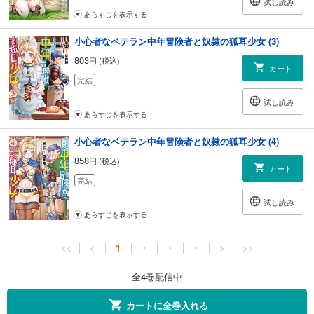
試し読み
あらすじを表示する
小心者なベテラン中年冒険者と奴隷の狐耳少女 (3)
803
円 (税込)
カート
完結
試し読み
あらすじを表示する
小心者なベテラン中年冒険者と奴隷の狐耳少女 (4)
858
円 (税込)
カート
完結
試し読み
あらすじを表示する
<<
<
1
・
・
・
>
>>
全4巻配信中
カートに全巻入れる