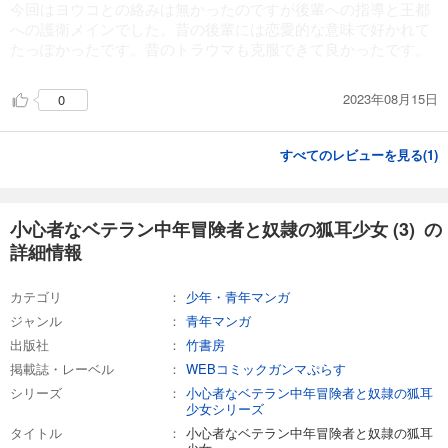
今回はヨウコとの絡みは無かったのですが後輩への指導と王都
への護衛メインでした。昔の後輩には恋愛的な意味で好かれて
たっぽかったです。昔のトラウマも克服できて良かったです。
2023年08月15日
0
すべてのレビューを見る(
1
)
小心者なベテラン中年冒険者と奴隷の狐耳少女 (3) の
詳細情報
カテゴリ
少年・青年マンガ
ジャンル
青年マンガ
出版社
竹書房
掲載誌・レーベル
WEBコミックガンマぷらす
シリーズ
小心者なベテラン中年冒険者と奴隷の狐耳
少女シリーズ
タイトル
小心者なベテラン中年冒険者と奴隷の狐耳