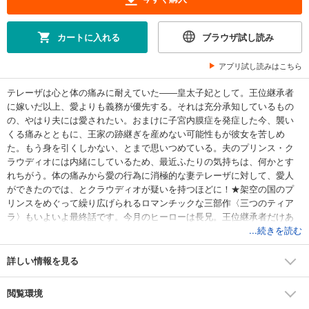
カートに入れる
ブラウザ試し読み
アプリ試し読みはこちら
テレーザは心と体の痛みに耐えていた――皇太子妃として。王位継承者
に嫁いだ以上、愛よりも義務が優先する。それは充分承知しているもの
の、やはり夫には愛されたい。おまけに子宮内膜症を発症した今、襲い
くる痛みとともに、王家の跡継ぎを産めない可能性もが彼女を苦しめ
た。もう身を引くしかない、とまで思いつめている。夫のプリンス・ク
ラウディオには内緒にしているため、最近ふたりの気持ちは、何かとす
れちがう。体の痛みから愛の行為に消極的な妻テレーザに対して、愛人
ができたのでは、とクラウディオが疑いを持つほどに！★架空の国のプ
リンスをめぐって繰り広げられるロマンチックな三部作〈三つのティア
ラ〉もいよいよ最終話です。今月のヒーローは長兄。王位継承者だけあ
って彼の苦悩は深く……。★
...続きを読む
詳しい情報を見る
閲覧環境