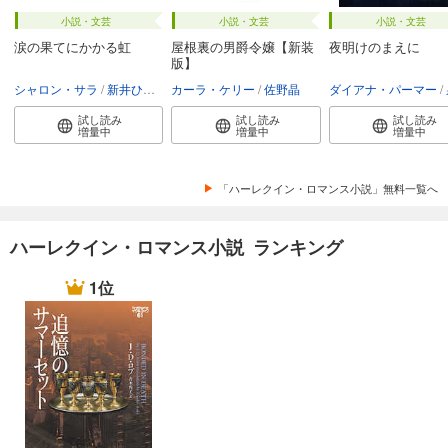
小説・文芸
小説・文芸
小説・文芸
涙の果てにかかる虹
屋根裏の男爵令嬢【新装
夜明けのまえに
版】
シャロン・サラ
新井ひろみ
カーラ・ケリー
佐野晶
ダイアナ・パーマー
試し読み
試し読み
試し読み
増量中
増量中
増量中
「ハーレクイン・ロマンス小説」無料一覧へ
ハーレクイン・ロマンス小説 ランキング
1位