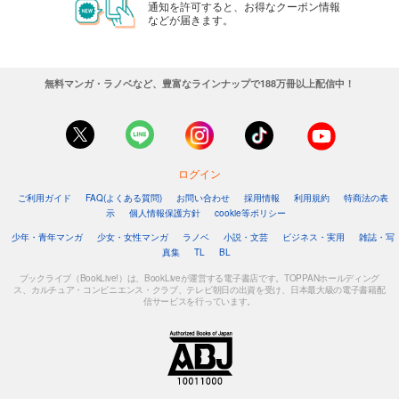
通知を許可すると、お得なクーポン情報
などが届きます。
無料マンガ・ラノベなど、豊富なラインナップで188万冊以上配信中！
ログイン
ご利用ガイド
FAQ(よくある質問)
お問い合わせ
採用情報
利用規約
特商法の表
示
個人情報保護方針
cookie等ポリシー
少年・青年マンガ
少女・女性マンガ
ラノベ
小説・文芸
ビジネス・実用
雑誌・写
真集
TL
BL
ブックライブ（BookLive!）は、BookLiveが運営する電子書店です。TOPPANホールディング
ス、カルチュア・コンビニエンス・クラブ、テレビ朝日の出資を受け、日本最大級の電子書籍配
信サービスを行っています。