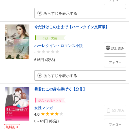
あらすじを表示する
今だけはこのままで【ハーレクイン文庫版】
小説・文芸
ハーレクイン・ロマンス小説
試し読み
-
616円 (税込)
フォロー
あらすじを表示する
暴君にこの身を捧げて【分冊】
少女・女性マンガ
女性マンガ
試し読み
4.0
0～61円 (税込)
フォロー
無料あり