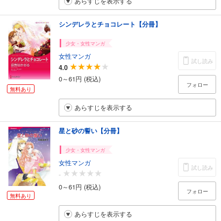
あらすじを表示する
シンデレラとチョコレート【分冊】
少女・女性マンガ
女性マンガ
試し読み
4.0
0～61円 (税込)
フォロー
無料あり
あらすじを表示する
星と砂の誓い【分冊】
少女・女性マンガ
女性マンガ
試し読み
-
0～61円 (税込)
フォロー
無料あり
あらすじを表示する