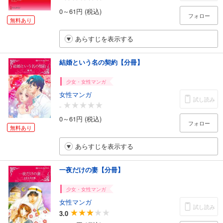
0～61円 (税込)
フォロー
無料あり
あらすじを表示する
結婚という名の契約【分冊】
少女・女性マンガ
女性マンガ
試し読み
-
0～61円 (税込)
フォロー
無料あり
あらすじを表示する
一夜だけの妻【分冊】
少女・女性マンガ
女性マンガ
試し読み
3.0