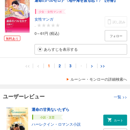
運命のバルセロナ〈地中海を渡る恋Ｉ〉【分冊】
少女・女性マンガ
女性マンガ
試し読み
-
0～61円 (税込)
フォロー
無料あり
あらすじを表示する
<<
<
1
2
3
・
>
>>
ルーシー・モンローの詳細検索へ
ユーザーレビュー
一覧
>>
運命の甘美ないたずら
小説・文芸
カート
ハーレクイン・ロマンス小説