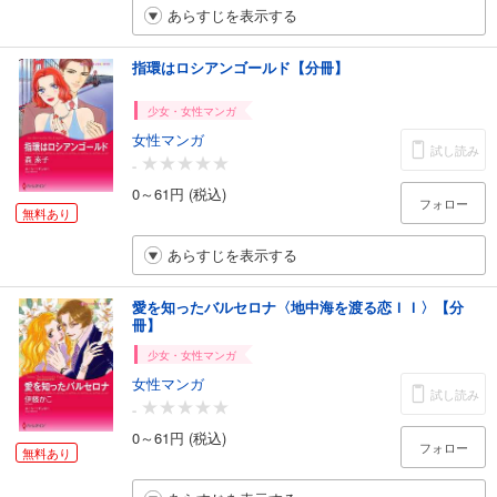
あらすじを表示する
指環はロシアンゴールド【分冊】
少女・女性マンガ
女性マンガ
試し読み
-
0～61円 (税込)
フォロー
無料あり
あらすじを表示する
愛を知ったバルセロナ〈地中海を渡る恋ＩＩ〉【分
冊】
少女・女性マンガ
女性マンガ
試し読み
-
0～61円 (税込)
フォロー
無料あり