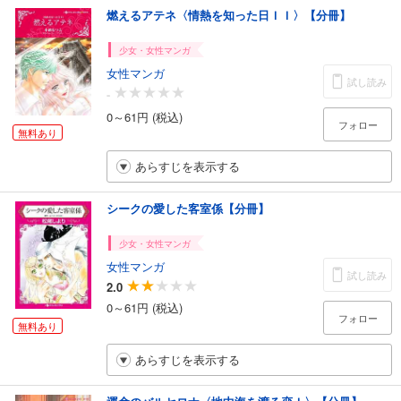
燃えるアテネ〈情熱を知った日ＩＩ〉【分冊】
少女・女性マンガ
女性マンガ
試し読み
-
0～61円 (税込)
フォロー
無料あり
あらすじを表示する
シークの愛した客室係【分冊】
少女・女性マンガ
女性マンガ
試し読み
2.0
0～61円 (税込)
フォロー
無料あり
あらすじを表示する