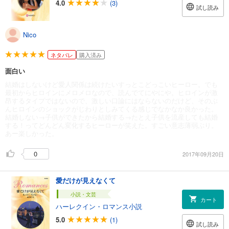
4.0
(3)
試し読み
Nico
ネタバレ
購入済み
面白い
結婚はしないけど愛人関係は続けたいすっとこどっこいヒーロー。でも
最初からヒロインにメロメロなので、読んでてにやにや。ヒロインが激
昂するタイプではないので、激しい口論にはならないのだけど、そのぶ
んヒロインのショックがじわりとしみてくる感じでなかなか良かった。
結婚しない→子供ができたから結婚する→たとえ子供を流産しても結婚
する！ってどんどん変化するヒーローが笑えた。すごい意志薄弱ぶり。
あー楽しかった。
0
2017年09月20日
愛だけが見えなくて
小説・文芸
カート
ハーレクイン・ロマンス小説
5.0
(1)
試し読み