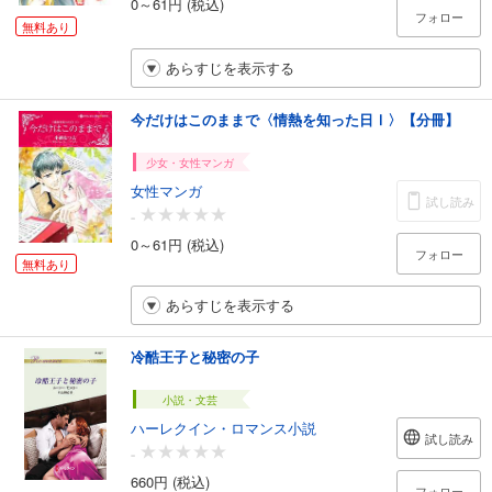
0～61円 (税込)
フォロー
無料あり
あらすじを表示する
今だけはこのままで〈情熱を知った日Ⅰ〉【分冊】
少女・女性マンガ
女性マンガ
試し読み
-
0～61円 (税込)
フォロー
無料あり
あらすじを表示する
冷酷王子と秘密の子
小説・文芸
ハーレクイン・ロマンス小説
試し読み
-
660円 (税込)
フォロー