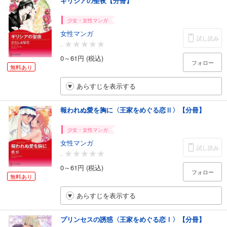
ギリシアの聖夜【分冊】
少女・女性マンガ
女性マンガ
試し読み
-
0～61円 (税込)
フォロー
無料あり
あらすじを表示する
報われぬ愛を胸に〈王家をめぐる恋Ⅱ〉【分冊】
少女・女性マンガ
女性マンガ
試し読み
-
0～61円 (税込)
フォロー
無料あり
あらすじを表示する
プリンセスの誘惑〈王家をめぐる恋Ⅰ〉【分冊】