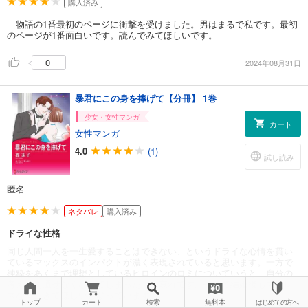
購入済み
物語の1番最初のページに衝撃を受けました。男はまるで私です。最初
のページが1番面白いです。読んでみてほしいです。
0
2024年08月31日
暴君にこの身を捧げて【分冊】 1巻
少女・女性マンガ
カート
女性マンガ
4.0
(1)
試し読み
匿名
ネタバレ
購入済み
ドライな性格
同じ人間一人を一生愛することはできない、というドライな心情を貫い
ているマックスのインパクトが濃く表現されていると思います。一方で
純粋をあくまで理想としているヒロインのロミについていうと、自分の
考え方を通せなくなってしまったのが哀れです。せめて結婚後もストレ
スなく生きてほしいと願っています。
トップ
カート
検索
無料本
はじめての方へ