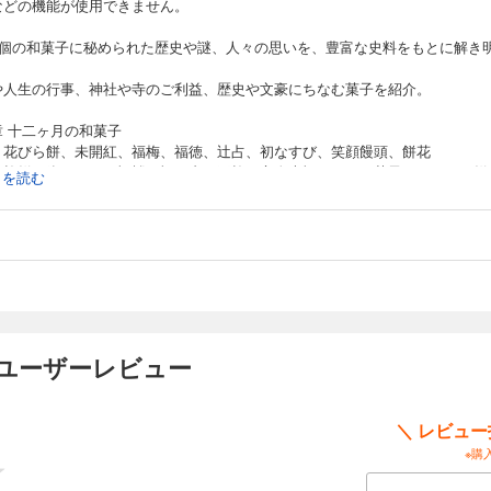
などの機能が使用できません。
50個の和菓子に秘められた歴史や謎、人々の思いを、豊富な史料をもとに解き
！
や人生の行事、神社や寺のご利益、歴史や文豪にちなむ菓子を紹介。
章 十二ヶ月の和菓子
：花びら餅、未開紅、福梅、福徳、辻占、初なすび、笑顔饅頭、餅花
：椿餅、糊こぼし、福枡、福ハ内、玉椿、立春大福、キツネ菓子、うぐいす餅
続きを読む
：あこや、草餅、雛あられ、いがまんじゅう、菱餅、金花糖、ぼた餅、天ぷら
：花筏、手折桜、さまざま桜、千本桜、三色団子、菜花糖、花くれない、吉野
：唐衣、岩つつじ、落とし文、ちまき、柏もち、べこ餅、あくまき、麦代餅、
：氷室万頭、水無月、朔日饅頭、紫陽花、青梅、青楓、早苗、鮎、嘉定菓子
：索餅、珠玉織姫、水仙花扇、土用餅、乞巧奠、願い笹、糸巻、撫子、岩清水
：錦玉羹、葛饅頭、さげもの、葛切り、きんかもち、しんこ馬、藤袴、送り火
：はさみ菊、光琳菊、着せ綿、千代菊、おはぎ、月見団子、桔梗、すすき、野
のユーザーレビュー
月：栗きんとん、山づと、栗粉餅、むらすゞめ、鳴子、のし飴、山路、村雨
月：唐錦、紅葉、亥の子餅、お火焚き饅頭、銀杏餅、織部饅頭、千歳飴、粟餅
月：雪餅、風花、袴腰餅、顔見世、煤餅、川渡餅、鏡餅、御幣餅、etc
＼ レビュ
※購
章 人生の節目と和菓子
：蓬莱山、五色生菓子、寿せんべい、三つ盛菓子、おいり、おしもん、ふやき