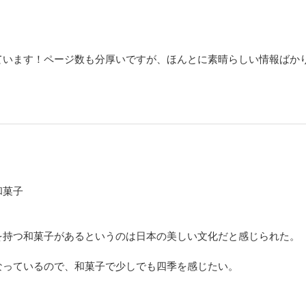
源氏巻、小原木、今川焼、きんつば、ケンピ、安倍川餅、鹿の子、うばがもち
び餅、くじら餅、汁粉、羽二重団子、沢根だんご、きんとん、朝鮮飴、烏羽玉
羊羹、くじら羊羹、のし梅、阿わ雪、葛餅、越乃雪、長生殿、山川、若草、口
きつねめん、しおがま、麦落雁、老伴、カステラ、鶏卵素麺、有平糖、金平糖
うろ、カルメラ、タルト、加勢以多、粟飴、五郎兵衛飴、黄精飴、洲浜
ています！ページ数も分厚いですが、ほんとに素晴らしい情報ばか
章 和菓子の基礎知識
和菓子
を持つ和菓子があるというのは日本の美しい文化だと感じられた。
なっているので、和菓子で少しでも四季を感じたい。