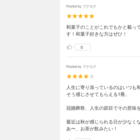
雪、
Posted by
ブクログ
わら
追分
香、
丸ぼ
和菓子のことがこれでもかと載っ
す！和菓子好きな方はぜひ！
第５
0
Posted by
ブクログ
人生に寄り添っているのはいつも
そう感じさせてもらえる1冊。
冠婚葬祭、人生の節目でその意味
最近は秋が感じられる日が少なく
あ〜、お茶が飲みたい！