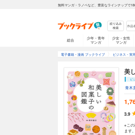
無料マンガ・ラノベなど、豊富なラインナップで18
絞り込み
検索
少年・青年
少女・女性
総合
マンガ
マンガ
電子書籍・漫画 ブックライブ
ビジネス・実
美
ビ
青木
1,7
3.9
※こ
ます