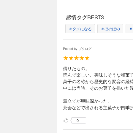
嫁菓
帯祝
三日
感情タグBEST3
お七
初宮
＃タメになる
＃ほのぼの
＃
初節
お食
初誕
Posted by
ブクログ
十三
上棟
厄払
葬儀
借りたもの。
読んで楽しい、美味しそうな和菓
第３
菓子の名称から歴史的な変容の経
みた
中には当時、そのお菓子を描いた
板、
の十
餅、
章立てが興味深かった。
五郎
茶会などで出される主菓子が四季
第４
0
志ほ
外郎