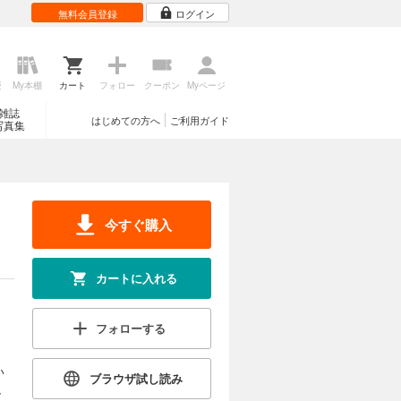
無料会員登録
ログイン
歴
My本棚
カート
フォロー
クーポン
Myページ
雑誌
はじめての方へ
ご利用ガイド
写真集
今すぐ購入
カートに入れる
フォローする
い
ブラウザ試し読み
、