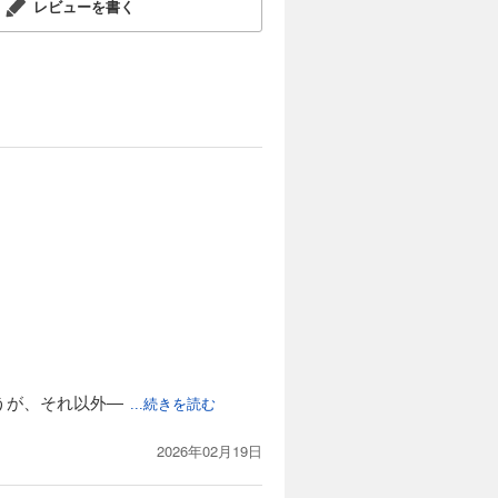
レビューを書く
け
長
うが、それ以外―
...続きを読む
2026年02月19日
、
初