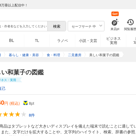
8万冊以上配信中！
Get!
セーフサーチ 中
来店pt
閲覧履
ビジネス
BL
TL
ラノベ
小説・文芸
実用
用
暮らし・健康・美容
食・料理
二見書房
美しい和菓子の図鑑
しい和菓子の図鑑
ジネス・実用
直己
60
円 (税込)
8
pt
8件
の商品はタブレットなど大きいディスプレイを備えた端末で読むことに適して
。また、文字だけを拡大することや、文字列のハイライト、検索、辞書の参照