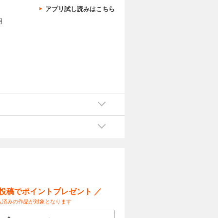
アプリ試し読みはこちら
明
饅
山
菖
分
ー投稿でポイントプレゼント ／
入済みの作品が対象となります
、