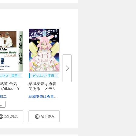
ジネス・実用
ビジネス・実用
武道 合気
結城友奈は勇者
Aikido - Y
である メモリ
ア...
昭二
結城友奈は勇者である製作委員会
結
試し読み
試し読み