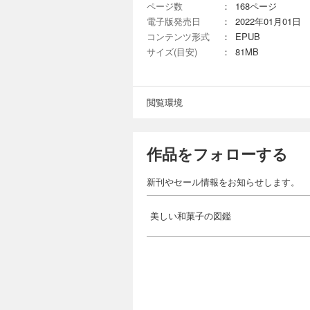
ページ数
：
168ページ
電子版発売日
：
2022年01月01日
コンテンツ形式
：
EPUB
サイズ(目安)
：
81MB
閲覧環境
作品をフォローする
新刊やセール情報をお知らせします。
美しい和菓子の図鑑