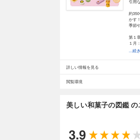
引用
約3
かす
季節
第１
１月
２月
...
３月
頭
４月
詳しい情報を見る
５月
蒲
閲覧環境
６月
７月
８月
９月
美しい和菓子の図鑑 
10
11
12
3.9
第２
婚礼