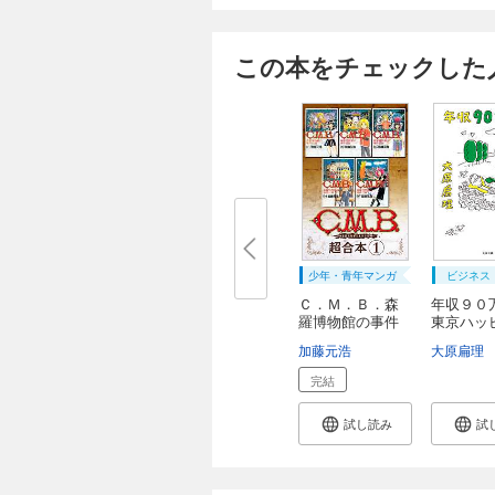
この本をチェックした
少年・青年マンガ
ビジネス
Ｃ．Ｍ．Ｂ．森
年収９０
羅博物館の事件
東京ハッ
目...
イ...
加藤元浩
大原扁理
完結
試し読み
試