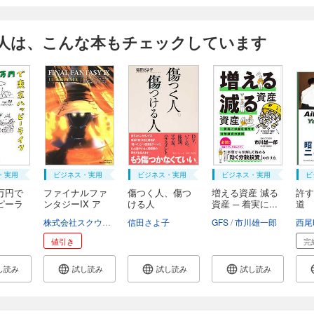
人は、こんな本もチェックしています
・実用
ビジネス・実用
ビジネス・実用
ビジネス・実用
ビ
万円で
ファイナルファ
傷つく人、傷つ
増える資産 減る
許す
ピーラ
ンタジーIX ア
ける人
資産 ─ 着実に...
道 (
ル...
u...
株式会社スクウェア・エニックス
信田さよ子
スタジオベントスタッフ
GFS
市川雄一郎
西尾
値引き
完
し読み
試し読み
試し読み
試し読み