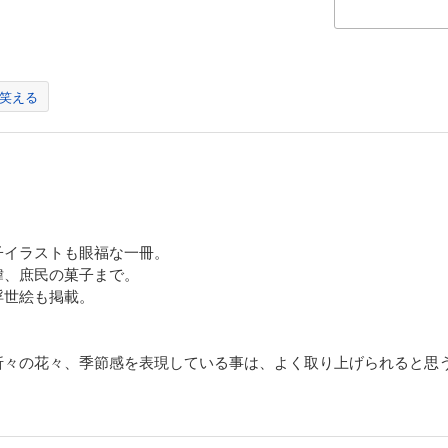
子
い：はらみ餅、帯締め団子、ころころ餅、うぶ餅
祝い：三つ目のぼた餅
夜：鳥の子餅
参り：御目出糖、桃饅頭、桃カステラ
笑える
句：からすみ、太田ちまき、朴葉餅
い初め：紅白饅頭
生日：一升餅、足形餅
参り：十三智菓
式：餅まき
い：紅団子、厄除け団子、百味菓子
：葬式饅頭、四十九日、春日饅頭、枕団子
子イラストも眼福な一冊。
章 神仏と和菓子
緯、庶民の菓子まで。
らし団子、玉兎、大仏餅、宇佐飴、どら焼き、加美代飴、あかだ・くつわ、唐
浮世絵も掲載。
藤団子、長命寺桜餅、梅ヶ枝餅、赤福餅、稚児餅、行者餅、あぶりもち、厄除
団子、花供曽、やしょうま、犬の子まき、首つぎのぼた餅、法螺貝餅、牛の舌
走井餅、松風、清浄歓喜団、厄除だんご、糸切餅、雷おこし、八壺豆、粟餅、
餅、志んこ、乙まんじゅう、おせきもち、権五郎力餅、ぶと饅頭
折々の花々、季節感を表現している事は、よく取り上げられると思
章 「歴史」を彩る和菓子
せ饅頭、塩味饅頭、一口香、松露饅頭、大手まんぢゅう、岸川饅頭、かるかん
、薄氷、八ツ橋、南部煎餅、草加煎餅、松島こうれん、かりんとう、五家宝、