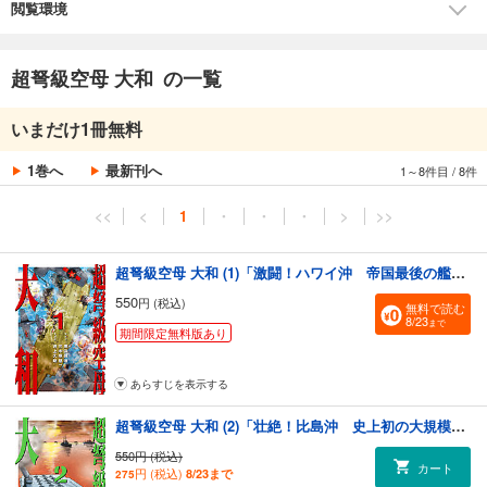
第4章：キャリア・ストライク
閲覧環境
第5章：ブラッド・シー・ホワイト・スター
第6章：プラット・フォーム
エピローグ：ア・ジェネシス
超弩級空母 大和 の一覧
（原書：1998年刊行）
いまだけ1冊無料
1巻へ
最新刊へ
1～8件目
/
8件
<<
<
1
・
・
・
>
>>
超弩級空母 大和 (1)「激闘！ハワイ沖 帝国最後の艦隊決戦！！」
550
円 (税込)
無料で読む
8/23
まで
期間限定無料版あり
あらすじを表示する
超弩級空母 大和 (2)「壮絶！比島沖 史上初の大規模空母戦！！」
550円 (税込)
カート
円 (税込)
8/23まで
275