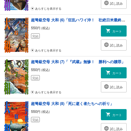
試し読み
あらすじを表示する
超弩級空母 大和 (6)「狂乱ハワイ沖！ 壮絶日米最終戦争」
550
円 (税込)
カート
完結
試し読み
あらすじを表示する
超弩級空母 大和 (7)「『武蔵』無惨！ 勝利への贖罪」
550
円 (税込)
カート
完結
試し読み
あらすじを表示する
超弩級空母 大和 (8)「死に逝く者たちへの祈り」
550
円 (税込)
カート
完結
試し読み