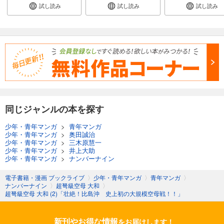
試し読み
試し読み
試し読み
同じジャンルの本を探す
少年・青年マンガ
>
青年マンガ
少年・青年マンガ
>
奥田誠治
少年・青年マンガ
>
三木原慧一
少年・青年マンガ
>
井上大助
少年・青年マンガ
>
ナンバーナイン
電子書籍・漫画 ブックライブ
〉
少年・青年マンガ
〉
青年マンガ
〉
ナンバーナイン
〉
超弩級空母 大和
〉
超弩級空母 大和 (2)「壮絶！比島沖 史上初の大規模空母戦！！」
新刊やお得な情報
をお届けします！