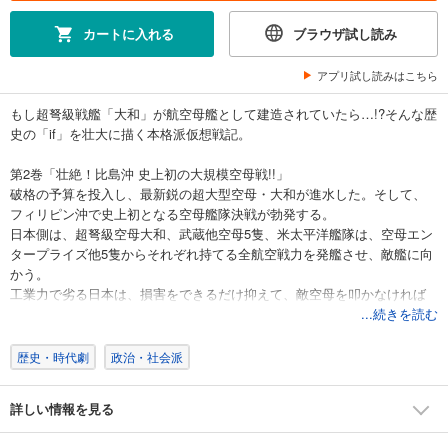
カートに入れる
ブラウザ試し読み
アプリ試し読みはこちら
もし超弩級戦艦「大和」が航空母艦として建造されていたら…!?そんな歴
史の「if」を壮大に描く本格派仮想戦記。
第2巻「壮絶！比島沖 史上初の大規模空母戦!!」
破格の予算を投入し、最新鋭の超大型空母・大和が進水した。そして、
フィリピン沖で史上初となる空母艦隊決戦が勃発する。
日本側は、超弩級空母大和、武蔵他空母5隻、米太平洋艦隊は、空母エン
タープライズ他5隻からそれぞれ持てる全航空戦力を発艦させ、敵艦に向
かう。
工業力で劣る日本は、損害をできるだけ抑えて、敵空母を叩かなければ
ならない。
...続きを読む
果たして、主力空母同士による大迫力の海戦の結末は…!?
歴史・時代劇
政治・社会派
目次
第1章：ファイティング・セイラー
詳しい情報を見る
第2章：マキシム・アタック
第3章：ヘルキャット