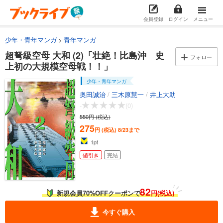
会員登録
ログイン
メニュー
少年・青年マンガ
青年マンガ
超弩級空母 大和 (2)「壮絶！比島沖 史
フォロー
上初の大規模空母戦！！」
少年・青年マンガ
奥田誠治
/
三木原慧一
/
井上大助
-
(0)
550円 (税込)
275
円 (税込)
8/23まで
1
pt
値引き
完結
82
新規会員70%OFFクーポンで
円(税込)
今すぐ購入