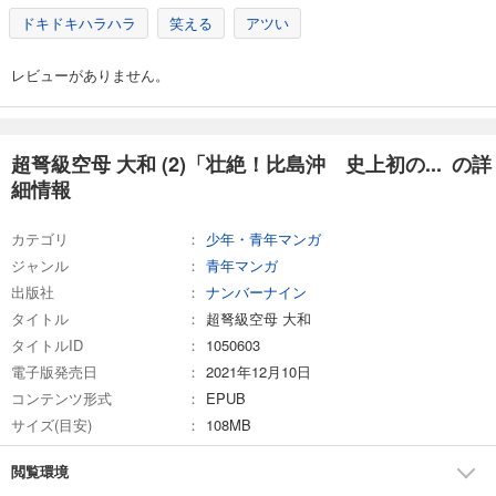
ドキドキハラハラ
笑える
アツい
レビューがありません。
超弩級空母 大和 (2)「壮絶！比島沖 史上初の... の詳
細情報
カテゴリ
少年・青年マンガ
ジャンル
青年マンガ
出版社
ナンバーナイン
タイトル
超弩級空母 大和
タイトルID
1050603
電子版発売日
2021年12月10日
コンテンツ形式
EPUB
サイズ(目安)
108MB
閲覧環境