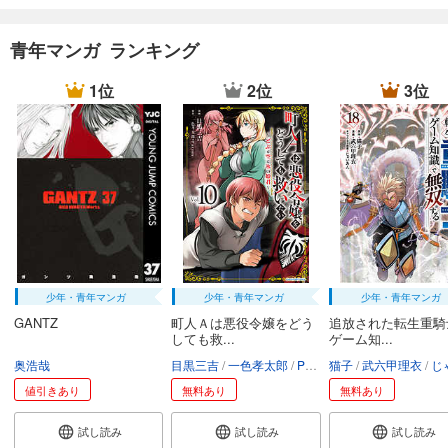
青年マンガ ランキング
1位
2位
3位
少年・青年マンガ
少年・青年マンガ
少年・青年マンガ
GANTZ
町人Ａは悪役令嬢をどう
追放された転生重騎
しても救...
ゲーム知...
奥浩哉
目黒三吉
一色孝太郎
Parum
猫子
武六甲理衣
じゃい
値引きあり
無料あり
無料あり
試し読み
試し読み
試し読み