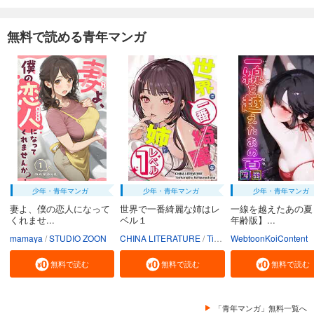
無料で読める青年マンガ
少年・青年マンガ
少年・青年マンガ
少年・青年マンガ
妻よ、僕の恋人になって
世界で一番綺麗な姉はレ
一線を越えたあの夏
くれませ...
ベル１
年齢版】...
mamaya
STUDIO ZOON
CHINA LITERATURE
Tiankongshu Mangongchang
WebtoonKoiContent
無料で読む
無料で読む
無料で読む
「青年マンガ」無料一覧へ