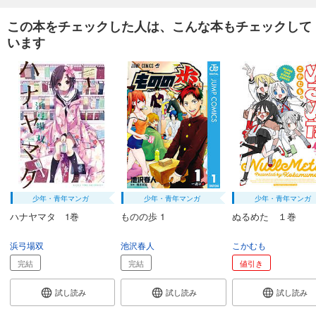
この本をチェックした人は、こんな本もチェックして
います
少年・青年マンガ
少年・青年マンガ
少年・青年マンガ
ハナヤマタ 1巻
ものの歩 1
ぬるめた １巻
浜弓場双
池沢春人
こかむも
完結
完結
値引き
試し読み
試し読み
試し読み