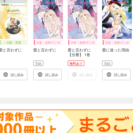
小説・文芸
少女・女性マンガ
少女・女性マンガ
少女・女性マンガ
愛と言わずに
愛と言わずに
愛と言わずに
愛に迷った理由
【分冊】 1巻
完結
無料あり
完結
試し読み
試し読み
試し読み
試し読み