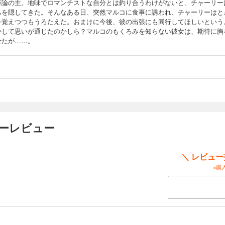
持論の主。地味でロマンチストな自分とは釣り合うわけがないと、チャーリー
ちを隠してきた。そんなある日、突然マルコに食事に誘われ、チャーリーはと
を覚えつつもうろたえた。おまけに今後、彼の出張にも同行してほしいという
かして思いが通じたのかしら？マルコのもくろみを知らない彼女は、期待に胸
せたが……。
ザーレビュー
＼ レビュ
※購