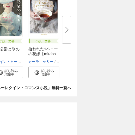
小説・文芸
小説・文芸
公爵と氷の
拾われた1ペニー
の花嫁【mirabo
o...
ロレイン・ヒース
さとう史緒
カーラ・ケリー
佐野晶
試し読み
試し読み
増量中
増量中
ハーレクイン・ロマンス小説」無料一覧へ