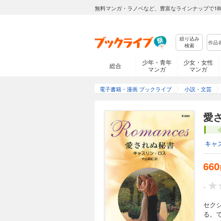
無料マンガ・ラノベなど、豊富なラインナップで18
絞り込み
検索
少年・青年
少女・女性
総合
マンガ
マンガ
電子書籍・漫画 ブックライブ
小説・文芸
愛
キャ
660
-
セク
る。