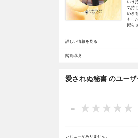
いう
気持
めき
もし
躍ら
詳しい情報を見る
閲覧環境
愛されぬ秘書 のユー
-
レビューがありません。