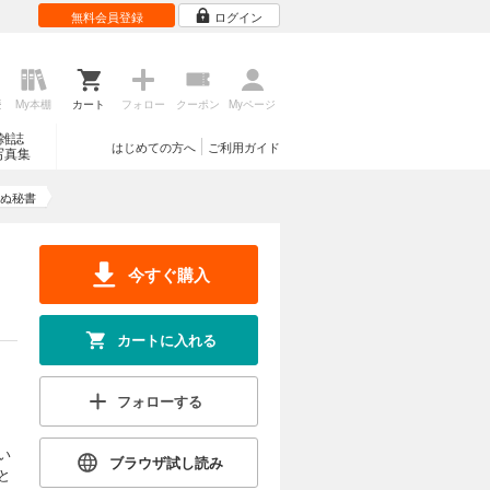
無料会員登録
ログイン
歴
My本棚
カート
フォロー
クーポン
Myページ
雑誌
はじめての方へ
ご利用ガイド
写真集
ぬ秘書
今すぐ購入
カートに入れる
フォローする
い
ブラウザ試し読み
と