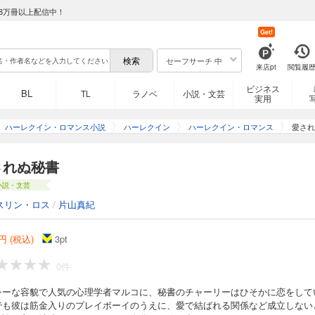
8万冊以上配信中！
Get!
セーフサーチ 中
来店pt
閲覧履
ビジネス
BL
TL
ラノベ
小説・文芸
実用
ハーレクイン・ロマンス小説
ハーレクイン
ハーレクイン・ロマンス
愛され
されぬ秘書
小説・文芸
スリン・ロス
/
片山真紀
円 (税込)
3
pt
0件
シーな容貌で人気の心理学者マルコに、秘書のチャーリーはひそかに恋をして
でも彼は筋金入りのプレイボーイのうえに、愛で結ばれる関係など成立しない