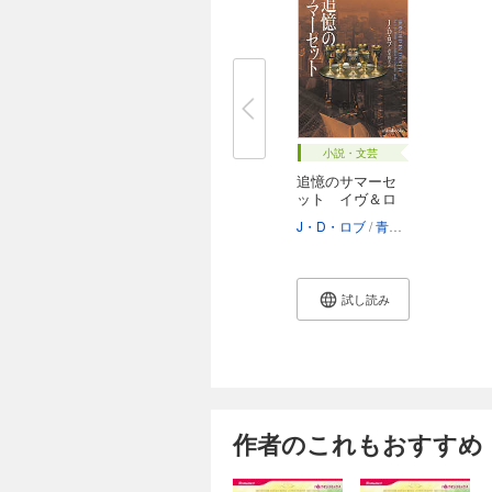
小説・文芸
追憶のサマーセ
ット イヴ＆ロ
ー...
J・D・ロブ
青木悦子
試し読み
作者のこれもおすすめ