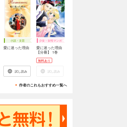
小説・文芸
少女・女性マンガ
愛に迷った理由
愛に迷った理由
【分冊】 1巻
無料あり
試し読み
試し読み
作者のこれもおすすめ一覧へ