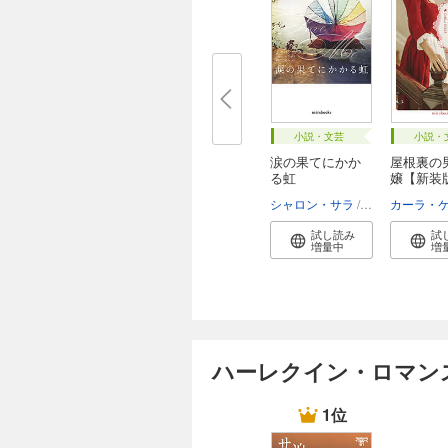
小説・文芸
小説・
涙の果てにかか
屋根裏の
る虹
嬢【新装
シャロン・サラ
新井ひろみ
カーラ・
試し読み
試
増量中
増
ハーレクイン・ロマン
1位