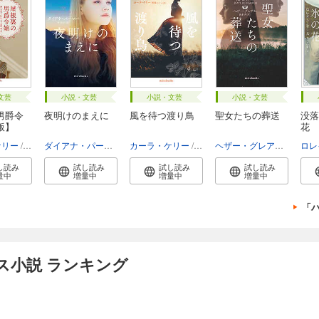
文芸
小説・文芸
小説・文芸
小説・文芸
男爵令
夜明けのまえに
風を待つ渡り鳥
聖女たちの葬送
没落
版】
花
ケリー
佐野晶
ダイアナ・パーマー
泉智子
カーラ・ケリー
琴葉かいら
ヘザー・グレアム
岡本香
し読み
試し読み
試し読み
試し読み
量中
増量中
増量中
増量中
「
ス小説 ランキング