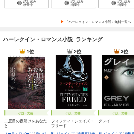
試し読み
試し読み
試し読み
増量中
増量中
増量中
「ハーレクイン・ロマンス小説」無料一覧へ
ハーレクイン・ロマンス小説 ランキング
1位
2位
3位
小説・文芸
小説・文芸
小説・文芸
二度目の夜明けをあなた
フィフティ・シェイズ・
グレイ
と
フリード
ノーラ・ロバーツ
香山栞
EL ジェイムズ
池田真紀子
EL ジェイムズ
池田