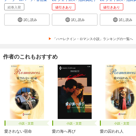
続巻入荷
値引きあり
値引きあり
試し読み
試し読み
試し読み
「ハーレクイン・ロマンス小説」ランキングの一覧へ
作者のこれもおすすめ
小説・文芸
小説・文芸
小説・文芸
愛されない宿命
愛の海へ再び
愛の囚われ人