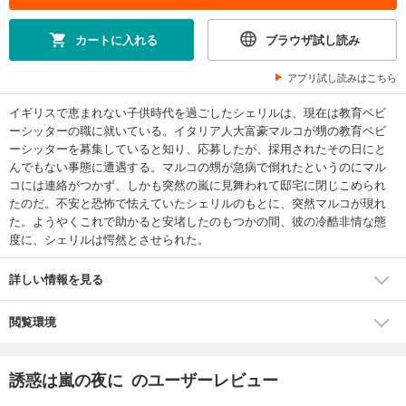
カートに入れる
ブラウザ試し読み
アプリ試し読みはこちら
イギリスで恵まれない子供時代を過ごしたシェリルは、現在は教育ベビ
ーシッターの職に就いている。イタリア人大富豪マルコが甥の教育ベビ
ーシッターを募集していると知り、応募したが、採用されたその日にと
んでもない事態に遭遇する。マルコの甥が急病で倒れたというのにマル
コには連絡がつかず、しかも突然の嵐に見舞われて邸宅に閉じこめられ
たのだ。不安と恐怖で怯えていたシェリルのもとに、突然マルコが現れ
た。ようやくこれで助かると安堵したのもつかの間、彼の冷酷非情な態
度に、シェリルは愕然とさせられた。
詳しい情報を見る
閲覧環境
誘惑は嵐の夜に のユーザーレビュー