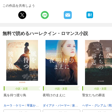
この作品を共有しよう
無料で読めるハーレクイン・ロマンス小説
小説・文芸
小説・文芸
小説・文芸
風を待つ渡り鳥
夜明けのまえに
聖女たちの葬送
カーラ・ケリー
琴葉かいら
ダイアナ・パーマー
泉智子
ヘザー・グレアム
岡