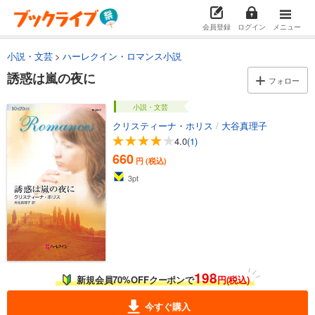
会員登録
ログイン
メニュー
小説・文芸
ハーレクイン・ロマンス小説
誘惑は嵐の夜に
フォロー
小説・文芸
クリスティーナ・ホリス
/
大谷真理子
4.0
(1)
660
円 (税込)
3
pt
198
新規会員70%OFFクーポンで
円(税込)
今すぐ購入