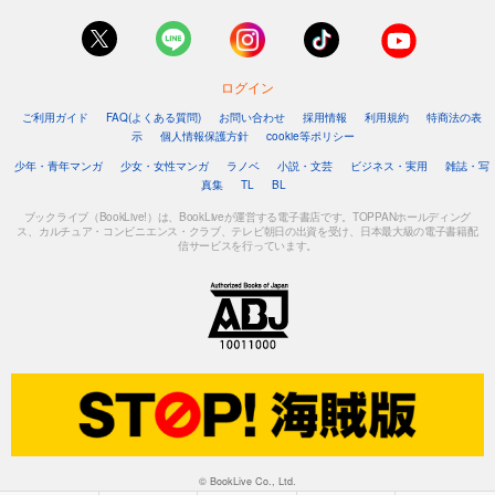
ログイン
ご利用ガイド
FAQ(よくある質問)
お問い合わせ
採用情報
利用規約
特商法の表
示
個人情報保護方針
cookie等ポリシー
少年・青年マンガ
少女・女性マンガ
ラノベ
小説・文芸
ビジネス・実用
雑誌・写
真集
TL
BL
ブックライブ（BookLive!）は、BookLiveが運営する電子書店です。TOPPANホールディング
ス、カルチュア・コンビニエンス・クラブ、テレビ朝日の出資を受け、日本最大級の電子書籍配
信サービスを行っています。
© BookLive Co., Ltd.