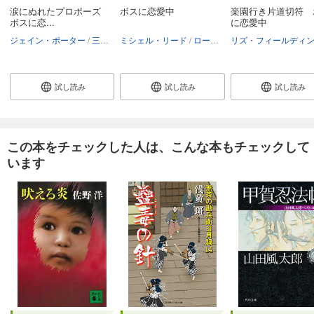
涙にぬれたプロポーズ
ボスに恋愛中
楽園行き片道切符 
ボスに恋...
に恋愛中
ジェイン・ポーター
三好陽子
ミシェル・リード
ローリー・ペイジ
槙由子
高
試し読み
試し読み
試し読み
この本をチェックした人は、こんな本もチェックして
います