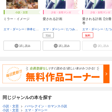
小説・文芸
少女・女性マンガ
少女・女性マンガ
ミラー・イメージ
愛される計画
愛される計画【分冊】
巻
エマ・ダーシー
仲本ヒロコ
エマ・ダーシー
たつみ龍子
エマ・ダーシー
たつみ
完結
無料
試し読み
試し読み
試し読み
同じジャンルの本を探す
小説・文芸
>
ハーレクイン・ロマンス小説
小説・文芸
>
エマ・ダーシー