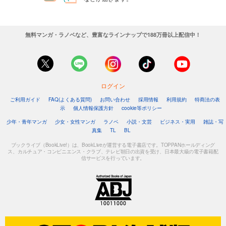
無料マンガ・ラノベなど、豊富なラインナップで188万冊以上配信中！
ログイン
ご利用ガイド
FAQ(よくある質問)
お問い合わせ
採用情報
利用規約
特商法の表
示
個人情報保護方針
cookie等ポリシー
少年・青年マンガ
少女・女性マンガ
ラノベ
小説・文芸
ビジネス・実用
雑誌・写
真集
TL
BL
ブックライブ（BookLive!）は、BookLiveが運営する電子書店です。TOPPANホールディング
ス、カルチュア・コンビニエンス・クラブ、テレビ朝日の出資を受け、日本最大級の電子書籍配
信サービスを行っています。