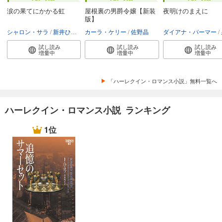
涙の果てにかかる虹
屋根裏の男爵令嬢【新装
夜明けのまえに
版】
シャロン・サラ
新井ひろみ
カーラ・ケリー
佐野晶
ダイアナ・パーマー
試し読み
試し読み
試し読み
増量中
増量中
増量中
「ハーレクイン・ロマンス小説」無料一覧へ
ハーレクイン・ロマンス小説 ランキング
1位