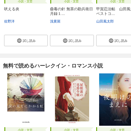
小説・文芸
小説・文芸
小説・文芸
吠える炎
蠱毒の針 無茶の勘兵衛日
甲賀忍法帖 山田風
月録１...
ベストコ...
佐野洋
浅黄斑
山田風太郎
試し読み
試し読み
試し読み
無料で読めるハーレクイン・ロマンス小説
小説・文芸
小説・文芸
小説・文芸