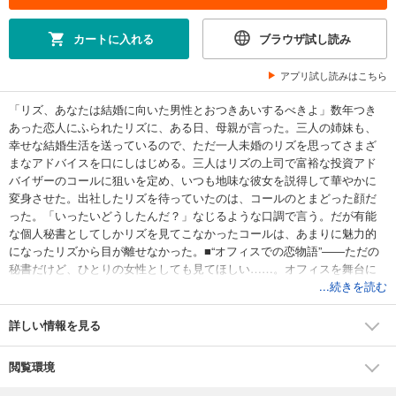
カートに入れる
ブラウザ試し読み
アプリ試し読みはこちら
「リズ、あなたは結婚に向いた男性とおつきあいするべきよ」数年つき
あった恋人にふられたリズに、ある日、母親が言った。三人の姉妹も、
幸せな結婚生活を送っているので、ただ一人未婚のリズを思ってさまざ
まなアドバイスを口にしはじめる。三人はリズの上司で富裕な投資アド
バイザーのコールに狙いを定め、いつも地味な彼女を説得して華やかに
変身させた。出社したリズを待っていたのは、コールのとまどった顔だ
った。「いったいどうしたんだ？」なじるような口調で言う。だが有能
な個人秘書としてしかリズを見てこなかったコールは、あまりに魅力的
になったリズから目が離せなかった。■“オフィスでの恋物語”――ただの
秘書だけど、ひとりの女性としても見てほしい……。オフィスを舞台に
燃える熱い愛の物語です。
...続きを読む
詳しい情報を見る
閲覧環境