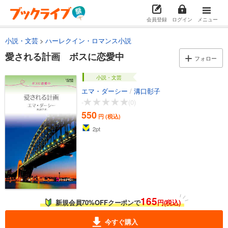
会員登録
ログイン
メニュー
小説・文芸
ハーレクイン・ロマンス小説
愛される計画 ボスに恋愛中
フォロー
小説・文芸
エマ・ダーシー
/
溝口彰子
-
(0)
550
円 (税込)
2
pt
165
新規会員70%OFFクーポンで
円(税込)
今すぐ購入