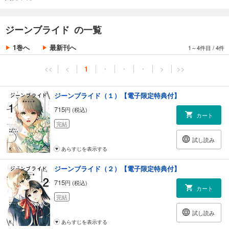
次々に暴かれゆく第3巻！
【ブロスコミックアワード2022大賞作品！】
ジーンブライド の一覧
1巻へ
最新刊へ
1～4件目
/
4件
<<
<
1
・
・
・
>
>>
ジーンブライド（１）【電子限定特典付】
715
円 (税込)
カート
完結
試し読み
あらすじを表示する
ジーンブライド（２）【電子限定特典付】
715
円 (税込)
カート
完結
試し読み
あらすじを表示する