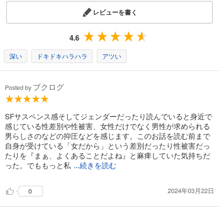
は少しずつダメージを負っていきます。
レビューを書く
マイペースな蒔人に対しイライラをぶつけてしまう依知ですが、彼も
生きづらさを抱えている人だったのです。
4.6
女性としての生きづらさと戦っている依知や、イレギュラーな事態に
弱い蒔人など、多様性が叫ばれる現代にマッチしているキャラクター
深い
ドキドキハラハラ
アツい
達に注目いただきたいですが、そんな生きづらさを感じている人たち
のライフスタイルマンガと思って読み進めると衝撃の展開が待ち受け
ています。
ブクログ
Posted by
ラブストーリー・お仕事マンガ・トレンディな物語・ミステリと、
色々な切り口から楽しめる作品です。
SFサスペンス感そしてジェンダーだったり読んでいると身近で
感じている性差別や性被害、女性だけでなく男性が求められる
男らしさのなどの抑圧などを感じます。このお話を読む前まで
自身が受けている「女だから」という差別だったり性被害だっ
たりを『まぁ、よくあることだよね』と麻痺していた気持ちだ
った。でももっと私
...続きを読む
2024年03月22日
0