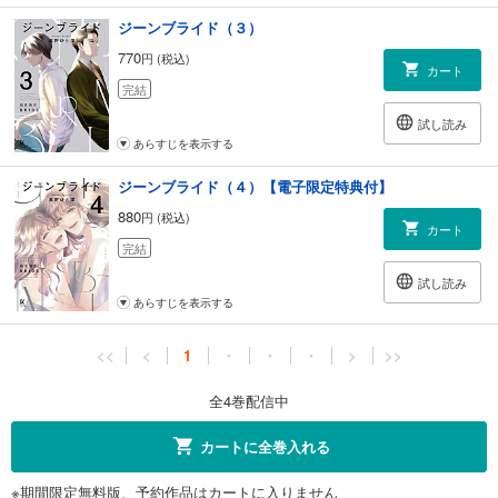
ジーンブライド（３）
770
円 (税込)
カート
完結
試し読み
あらすじを表示する
ジーンブライド（４）【電子限定特典付】
880
円 (税込)
カート
完結
試し読み
あらすじを表示する
<<
<
1
・
・
・
>
>>
全4巻配信中
カートに全巻入れる
※期間限定無料版、予約作品はカートに入りません