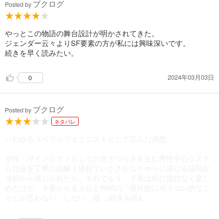
ブクログ
Posted by
やっとこの物語の舞台設計が明かされてきた。
ジェンダー云々よりSF要素の方が私には興味深いです。
続きを早く読みたい。
2024年03月03日
0
ブクログ
Posted by
ネタバレ
いわゆるリベラルフェミニストとして読んだ感想。
女性・マイノリティとしての生きづらさを生む男性中心システ
ム社会を丁寧に紐解く過程でいささかムリやりに感じる描写が
当初から感じられたが、それでも１・２巻は特に抵抗なく楽し
めたけど、３巻から主人公と仲間の「絶対的にポリコレ的なこ
としか言わない・しない」描
...続きを読む