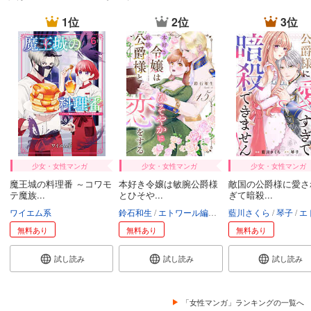
1位
2位
3位
少女・女性マンガ
少女・女性マンガ
少女・女性マンガ
魔王城の料理番 ～コワモ
本好き令嬢は敏腕公爵様
敵国の公爵様に愛さ
テ魔族...
とひそや...
ぎて暗殺...
ワイエム系
鈴石和生
エトワール編集部
藍川さくら
琴子
エトワール
無料あり
無料あり
無料あり
試し読み
試し読み
試し読み
「女性マンガ」ランキングの一覧へ