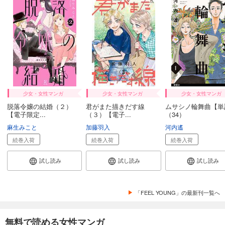
少女・女性マンガ
少女・女性マンガ
少女・女性マンガ
脱落令嬢の結婚（２）
君がまた描きだす線
ムサシノ輪舞曲【単
【電子限定...
（３）【電子...
（34）
麻生みこと
加藤羽入
河内遙
続巻入荷
続巻入荷
続巻入荷
試し読み
試し読み
試し読み
「FEEL YOUNG」の最新刊一覧へ
無料で読める女性マンガ