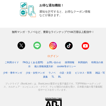
お得な通知機能！
通知を許可すると、お得なクーポン情報
などが届きます。
無料マンガ・ラノベなど、豊富なラインナップで188万冊以上配信中！
ログイン
ご利用ガイド
FAQ(よくある質問)
お問い合わせ
採用情報
利用規約
特商法の表
示
個人情報保護方針
cookie等ポリシー
少年・青年マンガ
少女・女性マンガ
ラノベ
小説・文芸
ビジネス・実用
雑誌・写
真集
TL
BL
ブックライブ（BookLive!）は、BookLiveが運営する電子書店です。TOPPANホールディング
ス、カルチュア・コンビニエンス・クラブ、テレビ朝日の出資を受け、日本最大級の電子書籍配
信サービスを行っています。