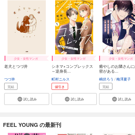
少女・女性マンガ
少女・女性マンガ
少女・女性マンガ
老犬とつづ井
シネマ×コンプレックス
癒やしのお隣さんに
～逆身長...
密がある...
つづ井
町村ニルス
嶋伏ろう
梅澤夏子
完結
値引き
完結
試し読み
試し読み
試し読み
FEEL YOUNG の最新刊