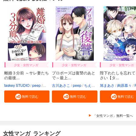
少女・女性マンガ
少女・女性マンガ
少女・女性マンガ
離婚３分前 ～サレ妻たち
プロポーズは復讐のあと
陛下わたしを忘れて
の最後...
で～最上...
さい【タ...
taskey STUDIO
peep
ホヌッヂ
古川あさこ
いばらアオ
peep
ちえぴ
taskey STUDIO
旭まあさ
絢原慕々
PR
無料で読む
無料で読む
無料で読む
「女性マンガ」無料一覧へ
女性マンガ ランキング