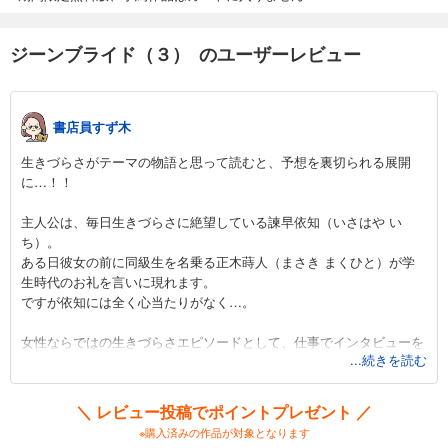
ジーンブライド（３） のユーザーレビュー
書店員すず木
生きづらさがテーマの物語と思って読むと、予想を裏切られる展開
に…！！
主人公は、毎日生きづらさに絶望している諫早依知（いさはや い
ち）。
ある日彼女の前に同級生を名乗る正木蒔人（まさき まくひと）が学
生時代のお礼を言いに現れます。
ですが依知には全く心当たりがなく…。
女性ならではの生きづらさエピソードとして、仕事でインタビューを
...続きを読む
した男性の映画監督と上映会で再会した際、一緒にいた蒔人が依知と
同じことを言っているにも関わらず反応が全く違っていたり、依知に
対しては服装のことしか覚えてもらっていなかったというものがあり
＼ レビュー投稿でポイントプレゼント ／
ます。
※購入済みの作品が対象となります
その他にも女性にとって“あたりまえ”となっている“生きづらさ”で依知