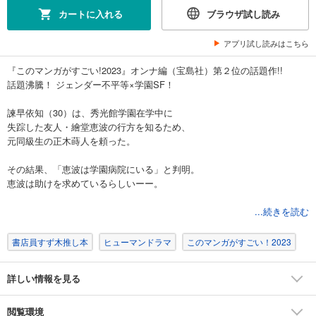
カートに入れる
ブラウザ試し読み
アプリ試し読みはこちら
『このマンガがすごい!2023』オンナ編（宝島社）第２位の話題作!!
話題沸騰！ ジェンダー不平等×学園SF！
諫早依知（30）は、秀光館学園在学中に
失踪した友人・繪堂恵波の行方を知るため、
元同級生の正木蒔人を頼った。
その結果、「恵波は学園病院にいる」と判明。
恵波は助けを求めているらしいーー。
しかし、学園病院に入る手立てがない依知は、
...続きを読む
恵波の失踪に関与した“加害者“の亜弦太郎に会いに行く。
彼は学生時代から一転、
書店員すず木推し本
ヒューマンドラマ
このマンガがすごい！2023
ジェンダー平等を掲げる政治家となっていて…?
詳しい情報を見る
私たちを取り巻く生きづらさに
絡め取られているのは“私たち“だけじゃない。
学園が秘めてきた数多の謎が
閲覧環境