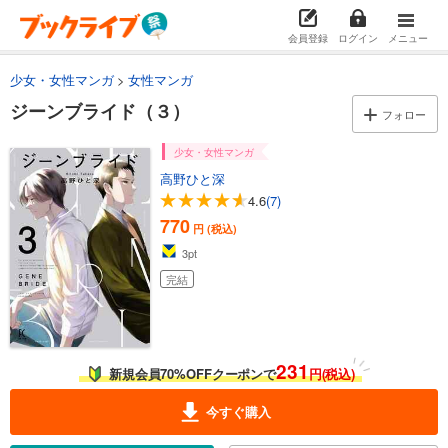
会員登録
ログイン
メニュー
少女・女性マンガ
女性マンガ
ジーンブライド（３）
フォロー
少女・女性マンガ
高野ひと深
4.6
(7)
770
円 (税込)
3
pt
完結
231
新規会員70%OFFクーポンで
円(税込)
今すぐ購入