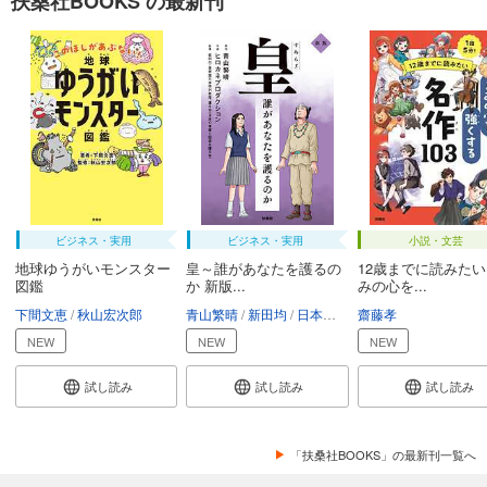
扶桑社BOOKS の最新刊
ビジネス・実用
ビジネス・実用
小説・文芸
地球ゆうがいモンスター
皇～誰があなたを護るの
12歳までに読みた
図鑑
か 新版...
みの心を...
下間文恵
秋山宏次郎
青山繁晴
新田均
日本の尊厳と国益を護る会
齋藤孝
ヒ
NEW
NEW
NEW
試し読み
試し読み
試し読み
「扶桑社BOOKS」の最新刊一覧へ