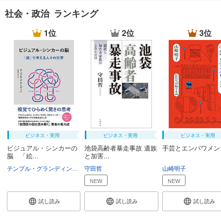
社会・政治 ランキング
1位
2位
3位
ビジネス・実用
ビジネス・実用
ビジネス・実用
ビジュアル・シンカーの
池袋高齢者暴走事故 遺族
手芸とエンパワメン
脳 「絵...
と加害...
テンプル・グランディン
中尾ゆかり
守田哲
山崎明子
NEW
NEW
試し読み
試し読み
試し読み