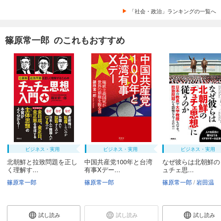
「社会・政治」ランキングの一覧へ
篠原常一郎 のこれもおすすめ
ビジネス・実用
ビジネス・実用
ビジネス・実用
北朝鮮と拉致問題を正し
中国共産党100年と台湾
なぜ彼らは北朝鮮の
く理解す...
有事Xデー...
ュチェ思...
篠原常一郎
篠原常一郎
篠原常一郎
岩田温
試し読み
試し読み
試し読み