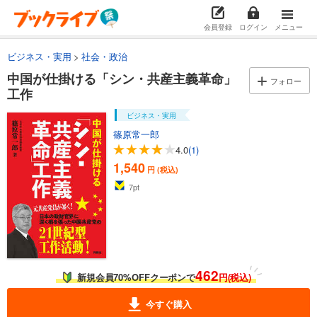
会員登録
ログイン
メニュー
ビジネス・実用
社会・政治
中国が仕掛ける「シン・共産主義革命」
フォロー
工作
ビジネス・実用
篠原常一郎
4.0
(1)
1,540
円 (税込)
7
pt
462
新規会員70%OFFクーポンで
円(税込)
今すぐ購入