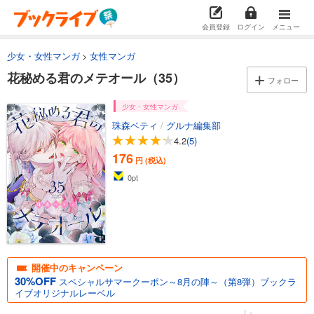
試し読み
会員登録
ログイン
メニュー
あらすじを表示する
花秘める君のメテオール（22）
少女・女性マンガ
女性マンガ
165
円 (税込)
花秘める君のメテオール（35）
フォロー
カート
少女・女性マンガ
試し読み
珠森ベティ
/
グルナ編集部
あらすじを表示する
4.2
(5)
花秘める君のメテオール（23）
176
円 (税込)
165
円 (税込)
0
pt
カート
試し読み
あらすじを表示する
花秘める君のメテオール（24）
開催中のキャンペーン
165
円 (税込)
30%OFF
スペシャルサマークーポン～8月の陣～（第8弾）ブックラ
カート
イブオリジナルレーベル