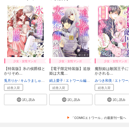
少女・女性マンガ
少女・女性マンガ
少女・女性マンガ
【特装版】氷の侯爵様と
【電子限定特装版】追放
魔獣姫は敵国王子に
かりそめ...
姫は大魔...
かされる...
兎月りか
キムラましゅろう
絹上愛子
エトワール編集部
エトワール編集部
みつき和美
エトワール編
続巻入荷
続巻入荷
続巻入荷
試し読み
試し読み
試し読み
「COMICエトワール」の最新刊一覧へ