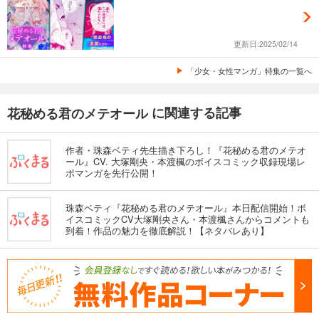
更新日:2025/02/14
「少女・女性マンガ」特集の一覧へ
に関連する記事
花秘める君のメテオール
作者・珠森ベティ先生描き下ろし！『花秘める君のメテオ
ール』CV. 大塚剛央・本渡楓のボイスコミック収録現場レ
ポマンガを先行公開！
珠森ベティ『花秘める君のメテオール』本日配信開始！ボ
イスコミックCV大塚剛央さん・本渡楓さんからコメントも
到着！作品の魅力を徹底解説！【ネタバレあり】