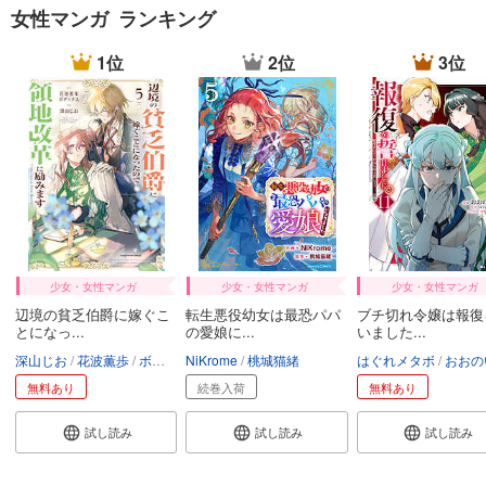
女性マンガ ランキング
1位
2位
3位
少女・女性マンガ
少女・女性マンガ
少女・女性マンガ
辺境の貧乏伯爵に嫁ぐこ
転生悪役幼女は最恐パパ
ブチ切れ令嬢は報復
とになっ...
の愛娘に...
いました...
深山じお
花波薫歩
ボダックス
NiKrome
桃城猫緒
はぐれメタボ
おおの
無料あり
続巻入荷
無料あり
試し読み
試し読み
試し読み