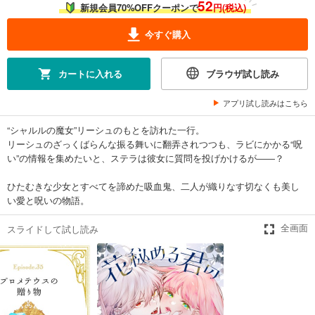
52
試し読み
新規会員70%OFFクーポンで
円(税込)
あらすじを表示する
今すぐ購入
花秘める君のメテオール（25）
165
円 (税込)
カート
カートに入れる
ブラウザ試し読み
アプリ試し読みはこちら
試し読み
あらすじを表示する
“シャルルの魔女”リーシュのもとを訪れた一行。
花秘める君のメテオール（26）
リーシュのざっくばらんな振る舞いに翻弄されつつも、ラビにかかる“呪
い”の情報を集めたいと、ステラは彼女に質問を投げかけるが――？
165
円 (税込)
カート
ひたむきな少女とすべてを諦めた吸血鬼、二人が織りなす切なくも美し
い愛と呪いの物語。
試し読み
あらすじを表示する
スライドして試し読み
全画面
花秘める君のメテオール（27）
165
円 (税込)
カート
試し読み