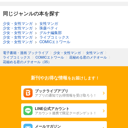
同じジャンルの本を探す
少女・女性マンガ
>
女性マンガ
少女・女性マンガ
>
珠森ベティ
少女・女性マンガ
>
グルナ編集部
少女・女性マンガ
>
ライブコミックス
少女・女性マンガ
>
COMICエトワール
電子書籍・漫画 ブックライブ
〉
少女・女性マンガ
〉
女性マンガ
〉
ライブコミックス
〉
COMICエトワール
〉
花秘める君のメテオール
〉
花秘める君のメテオール（35）
新刊やお得な情報
をお届けします！
ブックライブアプリ
アプリの通知でお得情報を受け取ろう！
LINE公式アカウント
アカウント連携で限定クーポンゲット！
メールマガジン