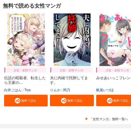
無料で読める女性マンガ
少女・女性マンガ
少女・女性マンガ
少女・女性マンガ
伝説の暗殺者、転生した
夫に内緒で托卵してま
みせあいっこフレン
ら王家の...
す。
白井ごはん
Trys
りんか
岡乃
帆風いづほ
無料で読む
無料で読む
無料で読む
「女性マンガ」無料一覧へ