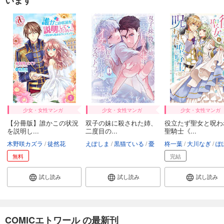
少女・女性マンガ
少女・女性マンガ
少女・女性マンガ
【分冊版】誰かこの状況
双子の妹に殺された姉、
役立たず聖女と呪わ
を説明し...
二度目の...
聖騎士《...
木野咲カズラ
徒然花
えぽしま
黒猫ている
憂
柊一葉
大川なぎ
ぽぽる
無料
完結
試し読み
試し読み
試し読み
COMICエトワール の最新刊