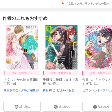
「女性マンガ」ランキングの一覧へ
作者のこれもおすすめ
少女・女性マンガ
少女・女性マンガ
少女・女性マンガ
「くじ」から始まる婚約
千日後に離縁します～灰
今日も、キョウくん
生活～厳...
被りの聖...
すぎる（...
秋風きのこ
グルナ編集部
賽目和七
ぴよex
おじょろ
ビブラハット
C-Route Studio
グルナ編
グ
試し読み
試し読み
試し読み