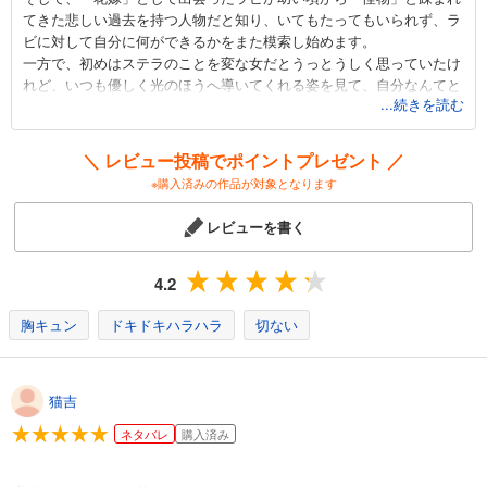
てきた悲しい過去を持つ人物だと知り、いてもたってもいられず、ラ
ビに対して自分に何ができるかをまた模索し始めます。
一方で、初めはステラのことを変な女だとうっとうしく思っていたけ
れど、いつも優しく光のほうへ導いてくれる姿を見て、自分なんてと
...続きを読む
諦めていた心が動かされていくラビ。
ぎこちなく、でもどんどん近づいていく二人の距離に、きゅんきゅん
とドキドキが止まりません！
＼ レビュー投稿でポイントプレゼント ／
ちょっと大人な異世界純愛ストーリーを、ぜひご一読ください！
※購入済みの作品が対象となります
レビューを書く
4.2
胸キュン
ドキドキハラハラ
切ない
猫吉
ネタバレ
購入済み