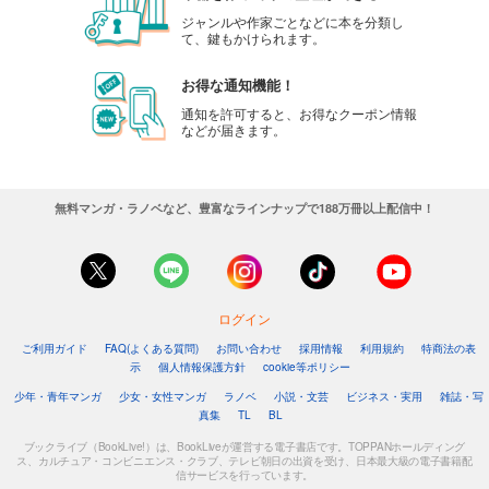
ジャンルや作家ごとなどに本を分類し
て、鍵もかけられます。
お得な通知機能！
通知を許可すると、お得なクーポン情報
などが届きます。
無料マンガ・ラノベなど、豊富なラインナップで188万冊以上配信中！
ログイン
ご利用ガイド
FAQ(よくある質問)
お問い合わせ
採用情報
利用規約
特商法の表
示
個人情報保護方針
cookie等ポリシー
少年・青年マンガ
少女・女性マンガ
ラノベ
小説・文芸
ビジネス・実用
雑誌・写
真集
TL
BL
ブックライブ（BookLive!）は、BookLiveが運営する電子書店です。TOPPANホールディング
ス、カルチュア・コンビニエンス・クラブ、テレビ朝日の出資を受け、日本最大級の電子書籍配
信サービスを行っています。