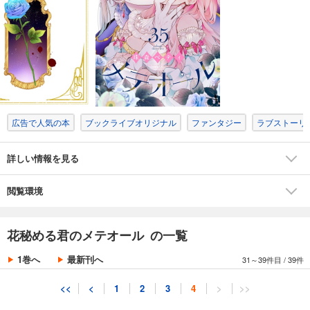
あらすじを表示する
花秘める君のメテオール（28）
198
円 (税込)
カート
試し読み
あらすじを表示する
広告で人気の本
ブックライブオリジナル
ファンタジー
ラブストーリ
花秘める君のメテオール（29）
176
円 (税込)
カート
詳しい情報を見る
試し読み
閲覧環境
あらすじを表示する
花秘める君のメテオール（30）
花秘める君のメテオール の一覧
176
円 (税込)
カート
1巻へ
最新刊へ
31～39件目
/
39件
試し読み
<<
<
1
2
3
4
>
>>
あらすじを表示する