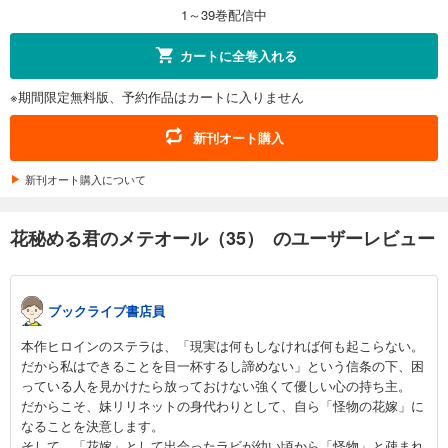
1～39巻配信中
カートに全巻入れる
※期間限定無料版、予約作品はカートに入りません
新刊オート購入
新刊オート購入について
花秘める君のメテオール（35） のユーザーレビュー
ブックライブ書店員
本作ヒロインのステラは、「現実は何もしなければ何も起こらない。
だから私はできることを目一杯するし諦めない」という信条の下、困
っている人を見かけたら放っておけない強くて優しい心の持ち主。
だからこそ、妹リリネットの身代わりとして、自ら「怪物の花嫁」に
なることを決意します。
そして、「花嫁」として出会ったラビが幼い頃から「怪物」と疎まれ