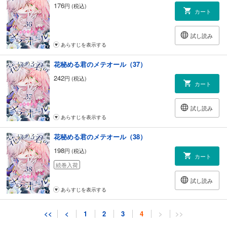
176
円 (税込)
カート
試し読み
あらすじを表示する
花秘める君のメテオール（37）
242
円 (税込)
カート
試し読み
あらすじを表示する
花秘める君のメテオール（38）
198
円 (税込)
カート
続巻入荷
試し読み
あらすじを表示する
<<
<
1
2
3
4
>
>>