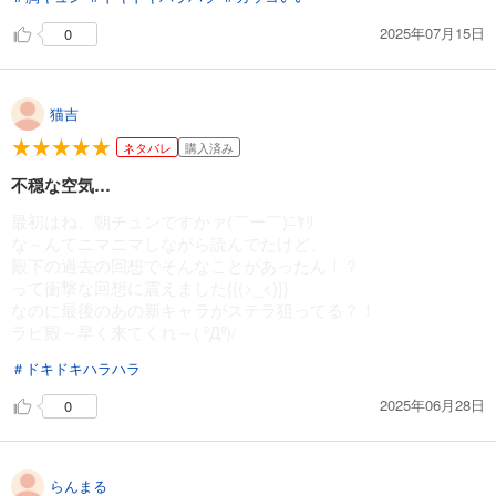
続巻入荷
2025年07月15日
0
試し読み
あらすじを表示する
猫吉
ネタバレ
購入済み
不穏な空気…
最初はね、朝チュンですかァ‪(￣ー￣)ﾆﾔﾘ
な～んてニマニマしながら読んでたけど、
殿下の過去の回想でそんなことがあったん！？
って衝撃な回想に震えました{{(>_<)}}
なのに最後のあの新キャラがステラ狙ってる？！
ラビ殿～早く来てくれ～( ºДº)/
＃ドキドキハラハラ
2025年06月28日
0
らんまる