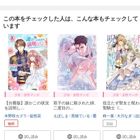
この本をチェックした人は、こんな本もチェックして
います
少女・女性マンガ
少女・女性マンガ
少女・女性マンガ
【分冊版】誰かこの状況
双子の妹に殺された姉、
役立たず聖女と呪わ
を説明し...
二度目の...
聖騎士《...
木野咲カズラ
徒然花
えぽしま
黒猫ている
憂
柊一葉
大川なぎ
ぽぽる
無料
完結
試し読み
試し読み
試し読み