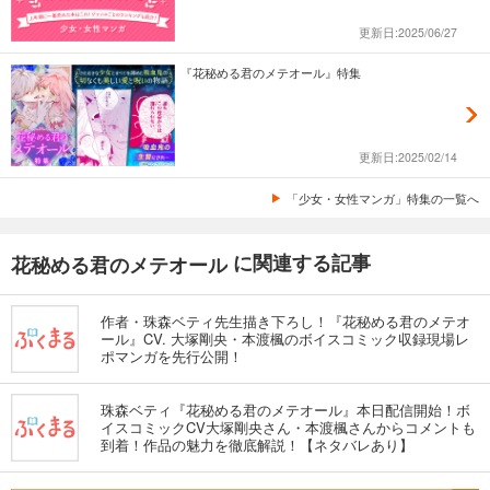
更新日:2025/06/27
『花秘める君のメテオール』特集
更新日:2025/02/14
「少女・女性マンガ」特集の一覧へ
に関連する記事
花秘める君のメテオール
作者・珠森ベティ先生描き下ろし！『花秘める君のメテオ
ール』CV. 大塚剛央・本渡楓のボイスコミック収録現場レ
ポマンガを先行公開！
珠森ベティ『花秘める君のメテオール』本日配信開始！ボ
イスコミックCV大塚剛央さん・本渡楓さんからコメントも
到着！作品の魅力を徹底解説！【ネタバレあり】