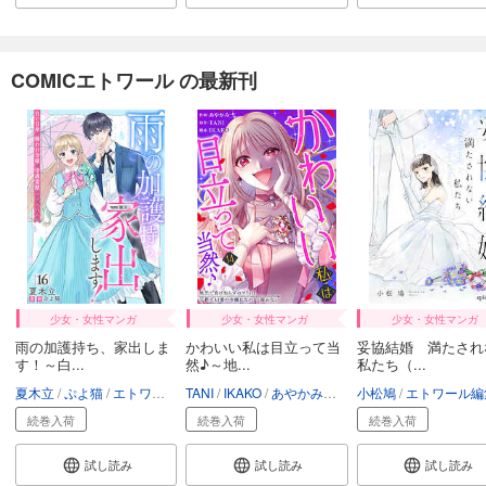
COMICエトワール の最新刊
少女・女性マンガ
少女・女性マンガ
少女・女性マンガ
雨の加護持ち、家出しま
かわいい私は目立って当
妥協結婚 満たされ
す！～白...
然♪～地...
私たち（...
夏木立
ぷよ猫
エトワール編集部
TANI
IKAKO
あやかみ（イラスト）
小松鳩
エトワール編
エトワール
続巻入荷
続巻入荷
続巻入荷
試し読み
試し読み
試し読み