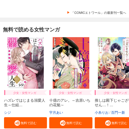
「COMICエトワール」の最新刊一覧へ
無料で読める女性マンガ
少女・女性マンガ
少女・女性マンガ
少女・女性マンガ
ハズレではじまる溺愛人
十億のアレ。～吉原いち
推しは殿下じゃござ
生～仕組...
の花魁～
せん…！...
シジ
宇月あい
小糸りお
百門一新
無料で読む
無料で読む
無料で読む