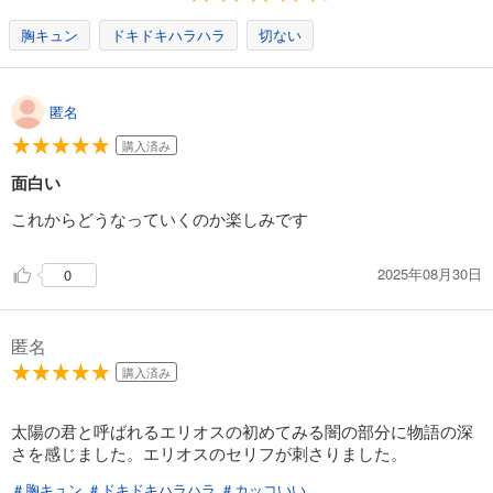
カート
胸キュン
ドキドキハラハラ
切ない
試し読み
あらすじを表示する
匿名
花秘める君のメテオール（36）
購入済み
176
円 (税込)
カート
面白い
試し読み
これからどうなっていくのか楽しみです
あらすじを表示する
2025年08月30日
0
花秘める君のメテオール（37）
242
円 (税込)
カート
匿名
試し読み
購入済み
あらすじを表示する
太陽の君と呼ばれるエリオスの初めてみる闇の部分に物語の深
花秘める君のメテオール（38）
さを感じました。エリオスのセリフが刺さりました。
198
円 (税込)
カート
＃胸キュン
＃ドキドキハラハラ
＃カッコいい