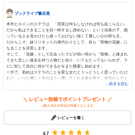
198
円 (税込)
カート
ブックライブ書店員
試し読み
本作ヒロインのステラは、「現実は何もしなければ何も起こらない。
あらすじを表示する
だから私はできることを目一杯するし諦めない」という信条の下、困
っている人を見かけたら放っておけない強くて優しい心の持ち主。
花秘める君のメテオール（33）
だからこそ、妹リリネットの身代わりとして、自ら「怪物の花嫁」に
220
円 (税込)
なることを決意します。
カート
そして、「花嫁」として出会ったラビが幼い頃から「怪物」と疎まれ
てきた悲しい過去を持つ人物だと知り、いてもたってもいられず、ラ
試し読み
ビに対して自分に何ができるかをまた模索し始めます。
あらすじを表示する
一方で、初めはステラのことを変な女だとうっとうしく思っていたけ
れど、いつも優しく光のほうへ導いてくれる姿を見て、自分なんてと
花秘める君のメテオール（34）
...続きを読む
諦めていた心が動かされていくラビ。
198
ぎこちなく、でもどんどん近づいていく二人の距離に、きゅんきゅん
円 (税込)
カート
とドキドキが止まりません！
＼ レビュー投稿でポイントプレゼント ／
ちょっと大人な異世界純愛ストーリーを、ぜひご一読ください！
※購入済みの作品が対象となります
試し読み
あらすじを表示する
レビューを書く
花秘める君のメテオール（35）
176
4.7
円 (税込)