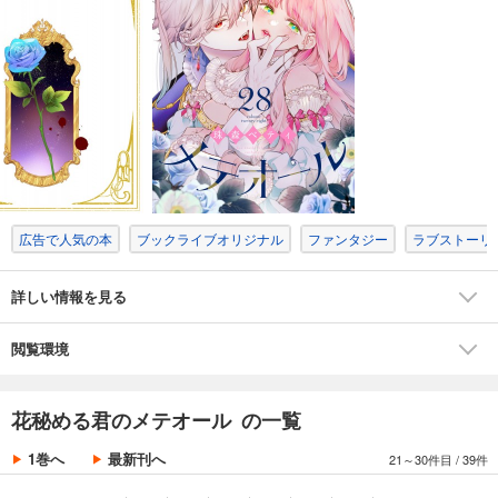
試し読み
あらすじを表示する
花秘める君のメテオール（18）
165
円 (税込)
カート
試し読み
あらすじを表示する
広告で人気の本
ブックライブオリジナル
ファンタジー
ラブストーリ
花秘める君のメテオール（19）
165
円 (税込)
カート
詳しい情報を見る
試し読み
閲覧環境
あらすじを表示する
花秘める君のメテオール（20）
花秘める君のメテオール の一覧
165
円 (税込)
カート
1巻へ
最新刊へ
21～30件目
/
39件