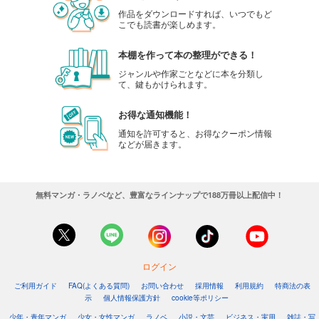
作品をダウンロードすれば、いつでもど
こでも読書が楽しめます。
本棚を作って本の整理ができる！
ジャンルや作家ごとなどに本を分類し
て、鍵もかけられます。
お得な通知機能！
通知を許可すると、お得なクーポン情報
などが届きます。
無料マンガ・ラノベなど、豊富なラインナップで188万冊以上配信中！
ログイン
ご利用ガイド
FAQ(よくある質問)
お問い合わせ
採用情報
利用規約
特商法の表
示
個人情報保護方針
cookie等ポリシー
少年・青年マンガ
少女・女性マンガ
ラノベ
小説・文芸
ビジネス・実用
雑誌・写