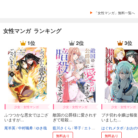
「女性マンガ」無料一覧へ
女性マンガ ランキング
1位
2位
3位
少女・女性マンガ
少女・女性マンガ
少女・女性マンガ
ふつつかな悪女ではござ
敵国の公爵様に愛されす
ブチ切れ令嬢は報復
いますが...
ぎて暗殺...
いました...
尾羊英
中村颯希
ゆき哉
藍川さくら
琴子
エトワール編集部
はぐれメタボ
おおの
無料あり
無料あり