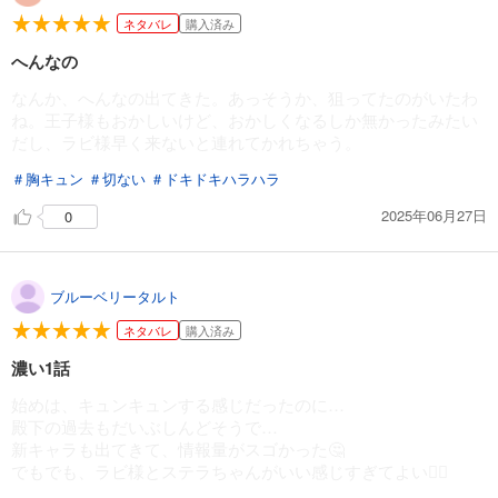
ネタバレ
購入済み
へんなの
なんか、へんなの出てきた。あっそうか、狙ってたのがいたわ
ね。王子様もおかしいけど、おかしくなるしか無かったみたい
だし、ラビ様早く来ないと連れてかれちゃう。
＃胸キュン
＃切ない
＃ドキドキハラハラ
2025年06月27日
0
ブルーベリータルト
ネタバレ
購入済み
濃い1話
始めは、キュンキュンする感じだったのに…
殿下の過去もだいぶしんどそうで…
新キャラも出てきて、情報量がスゴかった🤔
でもでも、ラビ様とステラちゃんがいい感じすぎてよい🙆‍♀️