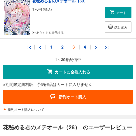
花秘める君のメテオール（30）
176
円 (税込)
カート
試し読み
あらすじを表示する
花秘める君のメテオール（31）
<<
<
1
2
3
4
>
>>
198
円 (税込)
カート
1～39巻配信中
試し読み
カートに全巻入れる
あらすじを表示する
※期間限定無料版、予約作品はカートに入りません
【番外編】花秘める君のプチメテオール
132
円 (税込)
新刊オート購入
カート
新刊オート購入について
試し読み
あらすじを表示する
花秘める君のメテオール（28） のユーザーレビュー
花秘める君のメテオール（32）