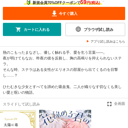
59
新規会員70%OFFクーポンで
円(税込)
試し読み
今すぐ購入
あらすじを表示する
花秘める君のメテオール（15）
カートに入れる
ブラウザ試し読み
165
円 (税込)
カート
アプリ試し読みはこちら
熱のこもったまなざし、優しく触れる手、愛を乞う言葉――。
試し読み
夜が明けてもなお、昨夜の彼を反芻し、胸の高鳴りを抑えられないステ
あらすじを表示する
ラ。
花秘める君のメテオール（16）
そんな時、ステラはある女性がエリオスの部屋から出てくるのを目撃
し……？
165
円 (税込)
カート
ひたむきな少女とすべてを諦めた吸血鬼、二人が織りなす切なくも美し
い愛と呪いの物語。
試し読み
あらすじを表示する
スライドして試し読み
全画面
花秘める君のメテオール（17）
165
円 (税込)
カート