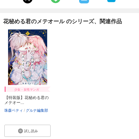
花秘める君のメテオール のシリーズ、関連作品
少女・女性マンガ
【特装版】花秘める君の
メテオー...
珠森ベティ
グルナ編集部
試し読み