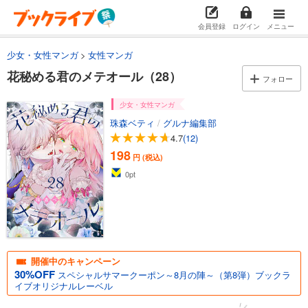
165
円 (税込)
カート
会員登録
ログイン
メニュー
試し読み
少女・女性マンガ
女性マンガ
あらすじを表示する
花秘める君のメテオール（28）
フォロー
花秘める君のメテオール（12）
165
円 (税込)
少女・女性マンガ
カート
珠森ベティ
/
グルナ編集部
4.7
(12)
試し読み
198
あらすじを表示する
円 (税込)
0
pt
花秘める君のメテオール（13）
165
円 (税込)
カート
試し読み
あらすじを表示する
開催中のキャンペーン
30%OFF
スペシャルサマークーポン～8月の陣～（第8弾）ブックラ
花秘める君のメテオール（14）
イブオリジナルレーベル
165
円 (税込)
カート