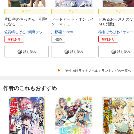
ラノベ
ラノベ
ラノベ
片田舎のおっさん、剣聖
ソードアート・オンライ
とあるおっさんのＶ
になる ...
ン マテ...
ＭＯ活動...
佐賀崎しげる
鍋島テツヒロ
川原礫
abec
椎名ほわほわ
ヤマー
無料あり
NEW
無料あり
試し読み
試し読み
試し読み
「男性向けライトノベル」ランキングの一覧へ
作者のこれもおすすめ