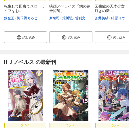
転生して田舎でスローラ
映画ノベライズ「鋼の錬
図書館の天才少女 
イフをお...
金術師」
好きの新...
錬金王
阿倍野ちゃこ
新泉司
荒川弘
曽利文彦
宮本武史
蒼井美紗
緋原ヨウ
試し読み
試し読み
試し読み
ＨＪノベルス の最新刊
ラノベ
ラノベ
ラノベ