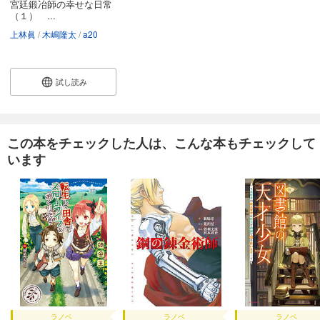
宮廷鍛冶師の幸せな日常
（１） ...
上林眞
木嶋隆太
a20
試し読み
この本をチェックした人は、こんな本もチェックして
います
ラノベ
ラノベ
ラノベ