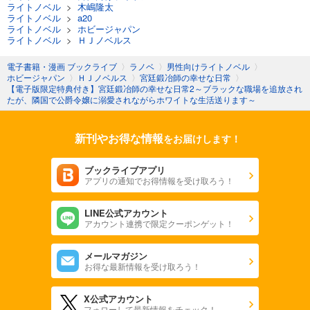
ライトノベル
>
木嶋隆太
ライトノベル
>
a20
ライトノベル
>
ホビージャパン
ライトノベル
>
ＨＪノベルス
電子書籍・漫画 ブックライブ
〉
ラノベ
〉
男性向けライトノベル
〉
ホビージャパン
〉
ＨＪノベルス
〉
宮廷鍛冶師の幸せな日常
〉
【電子版限定特典付き】宮廷鍛冶師の幸せな日常2～ブラックな職場を追放され
たが、隣国で公爵令嬢に溺愛されながらホワイトな生活送ります～
新刊やお得な情報
をお届けします！
ブックライブアプリ
アプリの通知でお得情報を受け取ろう！
LINE公式アカウント
アカウント連携で限定クーポンゲット！
メールマガジン
お得な最新情報を受け取ろう！
X公式アカウント
フォローして最新情報をチェック！