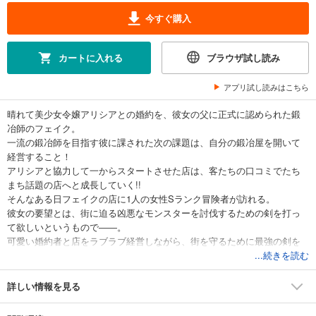
今すぐ購入
カートに入れる
ブラウザ試し読み
アプリ試し読みはこちら
晴れて美少女令嬢アリシアとの婚約を、彼女の父に正式に認められた鍛
冶師のフェイク。
一流の鍛冶師を目指す彼に課された次の課題は、自分の鍛冶屋を開いて
経営すること！
アリシアと協力して一からスタートさせた店は、客たちの口コミでたち
まち話題の店へと成長していく!!
そんなある日フェイクの店に1人の女性Sランク冒険者が訪れる。
彼女の要望とは、街に迫る凶悪なモンスターを討伐するための剣を打っ
て欲しいというもので――。
可愛い婚約者と店をラブラブ経営しながら、街を守るために最強の剣を
作る!!
...続きを読む
Web発、大人気スローライフラブコメ待望の第2巻！
詳しい情報を見る