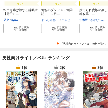
ラノベ
ラノベ
ラノベ
転生令嬢は旅する編纂者
地龍のダンジョン奮闘
捨てられ貴族の楽し
【電子Ｓ...
記！ ～目...
地改革 ...
采火
syow
よっしゃあっ!
こるせ
茨木野
さかなへん
試し読み
試し読み
試し読み
増量中
増量中
増量中
「男性向けライトノベル」無料一覧へ
男性向けライトノベル ランキング
1位
2位
3位