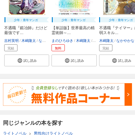
少年・青年マンガ
少年・青年マンガ
少年・青年マンガ
不遇職『鍛冶師』だけど
【単話版】世界最高の精
不遇職『テイマー』
最強です...
霊術師～...
弱スキル...
吉村英明
木嶋隆太
なかむら
まのひろゆき
木嶋隆太
チワワ丸
木嶋隆太
なかやかな
完結
無料
完結
試し読み
試し読み
試し読み
同じジャンルの本を探す
ライトノベル
>
男性向けライトノベル