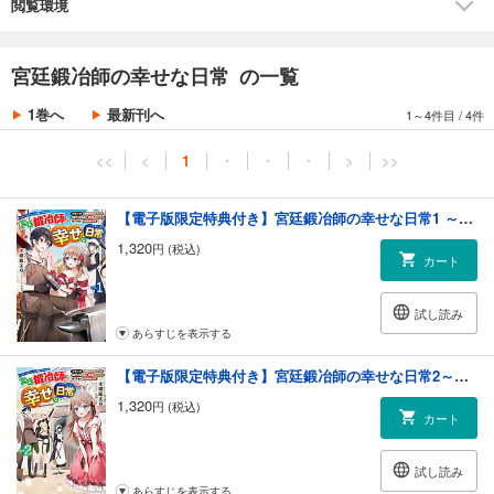
閲覧環境
宮廷鍛冶師の幸せな日常 の一覧
1巻へ
最新刊へ
1～4件目
/
4件
<<
<
1
・
・
・
>
>>
【電子版限定特典付き】宮廷鍛冶師の幸せな日常1 ～ブラックな職場を追放されたが、隣国で公爵令嬢に溺愛されながらホワイトな生活送ります～
1,320
円 (税込)
カート
試し読み
あらすじを表示する
【電子版限定特典付き】宮廷鍛冶師の幸せな日常2～ブラックな職場を追放されたが、隣国で公爵令嬢に溺愛されながらホワイトな生活送ります～
1,320
円 (税込)
カート
試し読み
あらすじを表示する