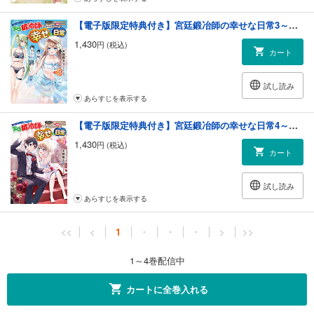
【電子版限定特典付き】宮廷鍛冶師の幸せな日常3～ブラックな職場を追放されたが、隣国で公爵令嬢に溺愛されながらホワイトな生活送ります～
1,430
円 (税込)
カート
試し読み
あらすじを表示する
【電子版限定特典付き】宮廷鍛冶師の幸せな日常4～ブラックな職場を追放されたが、隣国で公爵令嬢に溺愛されながらホワイトな生活送ります～
1,430
円 (税込)
カート
試し読み
あらすじを表示する
<<
<
1
・
・
・
>
>>
1～4巻配信中
カートに全巻入れる