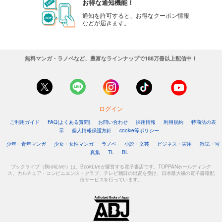
お得な通知機能！
通知を許可すると、お得なクーポン情報
などが届きます。
無料マンガ・ラノベなど、豊富なラインナップで188万冊以上配信中！
ログイン
ご利用ガイド
FAQ(よくある質問)
お問い合わせ
採用情報
利用規約
特商法の表
示
個人情報保護方針
cookie等ポリシー
少年・青年マンガ
少女・女性マンガ
ラノベ
小説・文芸
ビジネス・実用
雑誌・写
真集
TL
BL
ブックライブ（BookLive!）は、BookLiveが運営する電子書店です。TOPPANホールディング
ス、カルチュア・コンビニエンス・クラブ、テレビ朝日の出資を受け、日本最大級の電子書籍配
信サービスを行っています。