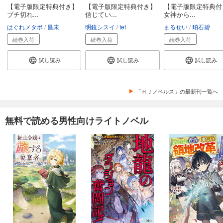
【電子版限定特典付き】
【電子版限定特典付き】
【電子版限定特典付
ブチ切れ...
信じてい...
女神から...
はぐれメタボ
昌未
明鏡シスイ
tef
まるせい
珀石碧
続巻入荷
続巻入荷
続巻入荷
試し読み
試し読み
試し読み
「ＨＪノベルス」の最新刊一覧へ
無料で読める男性向けライトノベル