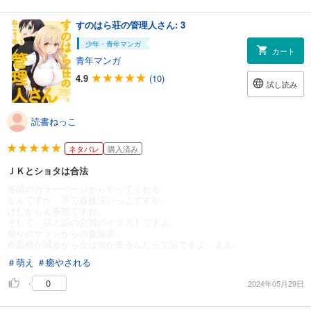
すのはら荘の管理人さん: 3
少年・青年マンガ
カート
青年マンガ
4.9
(10)
試し読み
読書ねっこ
ネタバレ
購入済み
ＪＫとショタは合法
巻頭のカラーページからやってくれる。
なんですか、手で直接洗いっこですか。
けしからん事態ですね。
そして、話と話の合間のイラストですよ。
祭りのサラシからの曲線美。
布面積が減るから次は何が来るんだって話ですよ、ええ。
＃萌え
＃癒やされる
0
2024年05月29日