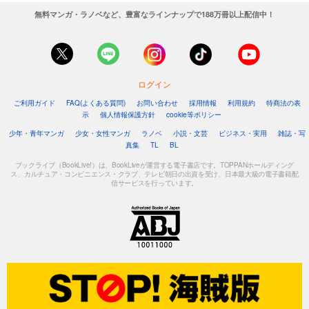
無料マンガ・ラノベなど、豊富なラインナップで188万冊以上配信中！
ログイン
ご利用ガイド
FAQ(よくある質問)
お問い合わせ
採用情報
利用規約
特商法の表
示
個人情報保護方針
cookie等ポリシー
少年・青年マンガ
少女・女性マンガ
ラノベ
小説・文芸
ビジネス・実用
雑誌・写
真集
TL
BL
ブックライブ（BookLive!）は、BookLiveが運営する電子書店です。TOPPANホールディング
ス、カルチュア・コンビニエンス・クラブ、テレビ朝日の出資を受け、日本最大級の電子書籍配
信サービスを行っています。