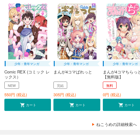
少年・青年マンガ
少年・青年マンガ
少年・青年マンガ
Comic REX (コミック レ
まんが4コマぱれっと
まんが4コマちらっ
ックス）
【無料版】
NEW
完結
無料
550
円 (税込)
305
円 (税込)
0
円 (税込)
カート
カート
カート
ねこうめの詳細検索へ