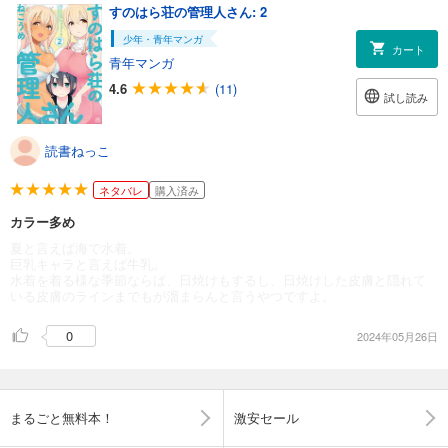
すのはら荘の管理人さん: 2
少年・青年マンガ
カート
青年マンガ
4.6
(11)
試し読み
読書ねっこ
ネタバレ
購入済み
カラー多め
夏と言えば海で水着。
巨乳キャラと言えば牛乳。
水着を着る様な季節ならば、日焼けもするし、日焼けした皮膚と隠れて
いる皮膚のラインまでもが溜まらんと言うやつですよ。
0
2024年05月26日
まるごと無料本！
激安セール