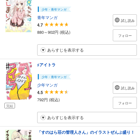
少年・青年マンガ
青年マンガ
試し読み
4.7
880～902円 (税込)
フォロー
あらすじを表示する
♯アイトラ
少年・青年マンガ
少年マンガ
試し読み
4.5
792円 (税込)
フォロー
完結
あらすじを表示する
「すのはら荘の管理人さん」のイラストぜんぶ盛り！