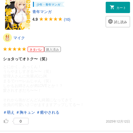
少年・青年マンガ
カート
青年マンガ
4.9
(10)
試し読み
マイク
ネタバレ
購入済み
ショタってオトク〜（笑）
とにかく、あっくん！
うらやましすぎる〜〜（笑）
管理人さんに先輩JCにJK
まるでハーレムじゃん（笑）
しかもお姉さんが弟LOVEとか！？
愛されすぎだろ〜〜！
それから画がどんどん綺麗になってきて
全員の可愛いさ♡がますますアップしてる〜！
＃萌え
＃胸キュン
＃癒やされる
0
2025年12月12日