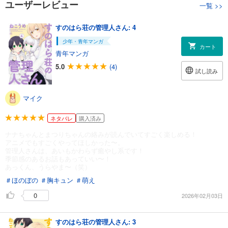
ユーザーレビュー
一覧
>>
すのはら荘の管理人さん: 4
少年・青年マンガ
カート
青年マンガ
5.0
(4)
試し読み
マイク
ネタバレ
購入済み
ナナちゃんとまつりちゃんの絡みが読んでいてすごく楽しめる！
アニメでもすごくやってほしかった〜。
管理人さんは、あいもかわらず癒やし系です！
季節感のあるお話もあっていい〜！
あっくん、うらやま〜（笑）
＃ほのぼの
＃胸キュン
＃萌え
0
2026年02月03日
すのはら荘の管理人さん: 3