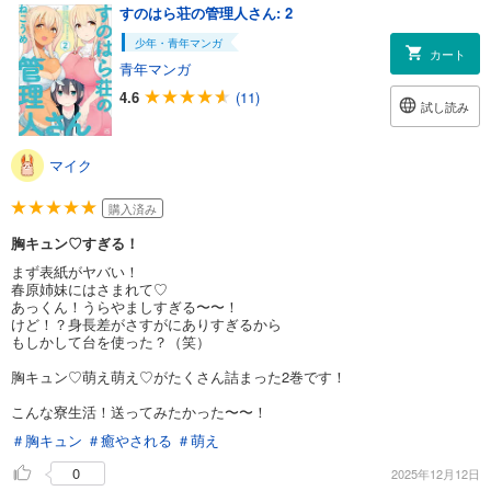
すのはら荘の管理人さん: 2
少年・青年マンガ
カート
青年マンガ
4.6
(11)
試し読み
マイク
購入済み
胸キュン♡すぎる！
まず表紙がヤバい！
春原姉妹にはさまれて♡
あっくん！うらやましすぎる〜〜！
けど！？身長差がさすがにありすぎるから
もしかして台を使った？（笑）
胸キュン♡萌え萌え♡がたくさん詰まった2巻です！
こんな寮生活！送ってみたかった〜〜！
＃胸キュン
＃癒やされる
＃萌え
0
2025年12月12日