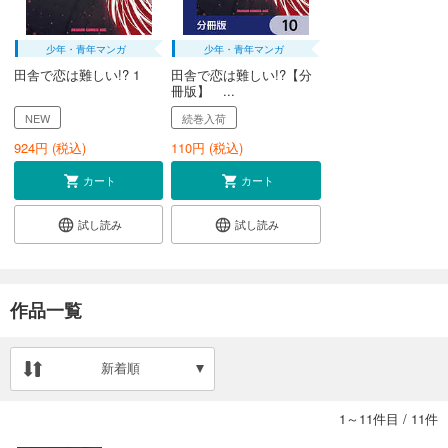
少年・青年マンガ
少年・青年マンガ
田舎で恋は難しい!? 1
田舎で恋は難しい!?【分
冊版】 ...
NEW
続巻入荷
924
円 (税込)
110
円 (税込)
カート
カート
試し読み
試し読み
作品一覧
新着順
1～11件目
/
11件