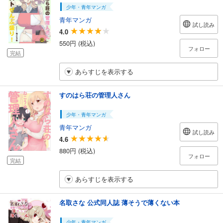
少年・青年マンガ
青年マンガ
試し読み
4.0
550円 (税込)
フォロー
完結
あらすじを表示する
すのはら荘の管理人さん
少年・青年マンガ
青年マンガ
試し読み
4.6
880円 (税込)
フォロー
完結
あらすじを表示する
名取さな 公式同人誌 薄そうで薄くない本
少年・青年マンガ