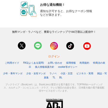
お得な通知機能！
通知を許可すると、お得なクーポン情報
などが届きます。
無料マンガ・ラノベなど、豊富なラインナップで188万冊以上配信中！
ログイン
ご利用ガイド
FAQ(よくある質問)
お問い合わせ
採用情報
利用規約
特商法の表
示
個人情報保護方針
cookie等ポリシー
少年・青年マンガ
少女・女性マンガ
ラノベ
小説・文芸
ビジネス・実用
雑誌・写
真集
TL
BL
ブックライブ（BookLive!）は、BookLiveが運営する電子書店です。TOPPANホールディング
ス、カルチュア・コンビニエンス・クラブ、テレビ朝日の出資を受け、日本最大級の電子書籍配
信サービスを行っています。