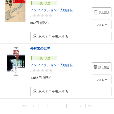
小説・文芸
ノンフィクション
/
人物評伝
試し読み
-
569円 (税込)
フォロー
あらすじを表示する
外村繁の世界
小説・文芸
ノンフィクション
/
人物評伝
試し読み
-
1,056円 (税込)
フォロー
あらすじを表示する
<<
<
1
・
・
・
>
>>